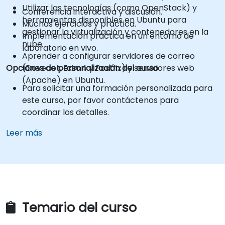
Utilizar las tecnologías (como OpenStack) y
Conferencia interactiva y discusión.
herramientas disponibles en Ubuntu para
Muchas ejercicios y práctica.
gestionar la virtualización y contenedores en la
Implementación práctica en un entorno de
nube.
laboratorio en vivo.
Aprender a configurar servidores de correo
Opciones de personalización del curso
(Dovecot, Exim4 y Postfix) y servidores web
(Apache) en Ubuntu.
Para solicitar una formación personalizada para
este curso, por favor contáctenos para
coordinar los detalles.
Leer más
Temario del curso