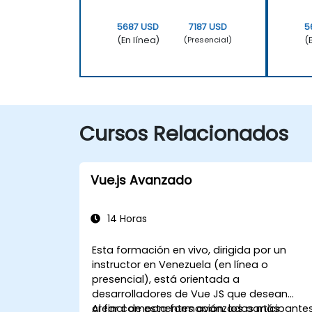
5687 USD
7187 USD
5
(En línea)
(
(Presencial)
Cursos Relacionados
Vue.js Avanzado
14 Horas
Esta formación en vivo, dirigida por un
instructor en Venezuela (en línea o
presencial), está orientada a
desarrolladores de Vue JS que desean
crear componentes avanzados más
Al final de esta formación, los participante