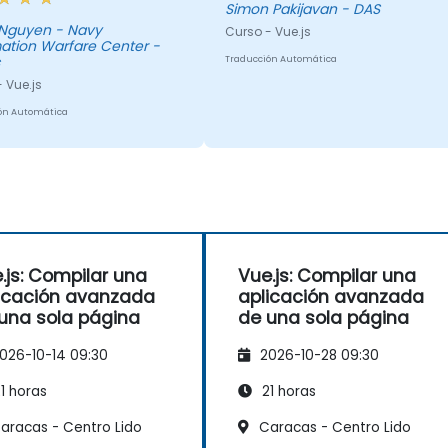
Simon Pakijavan - DAS
Nguyen - Navy
Curso - Vue.js
ation Warfare Center -
Traducción Automática
 Vue.js
ón Automática
.js: Compilar una
Vue.js: Compilar una
icación avanzada
aplicación avanzada
una sola página
de una sola página
026-10-14 09:30
2026-10-28 09:30
1 horas
21 horas
aracas - Centro Lido
Caracas - Centro Lido