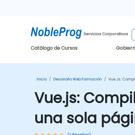
Servicios Corporativos
Catálogo de Cursos
Gobier
Inicio
Desarrollo Web Formación
Vue.js: Compi
Vue.js: Compi
una sola pág
(4 Reseñas)