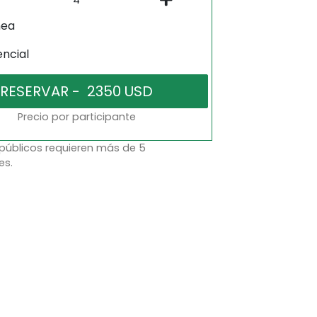
nea
encial
Precio por participante
 públicos requieren más de 5
es.