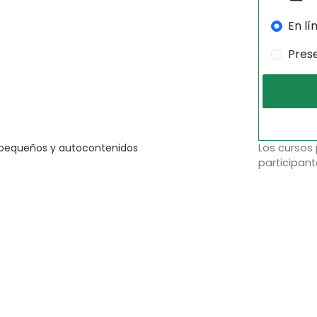
En lí
Pres
Los cursos
 pequeños y autocontenidos
participant