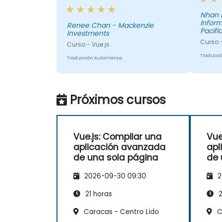
consultarlos cuando sea
necesario. David explicó los
Nhan 
Inform
conceptos de manera clara y
Renee Chan - Mackenzie
Pacific
Investments
pudo responder a nuestras
Curso -
preguntas. Era muy conocedor
Curso - Vue.js
del tema.
Traducci
Traducción Automática
Próximos cursos
Vue.js: Compilar una
Vue
aplicación avanzada
apl
de una sola página
de 
2026-09-30 09:30
2
21 horas
2
Caracas - Centro Lido
C