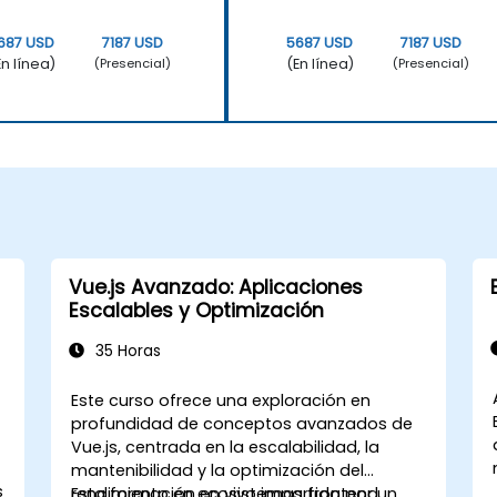
687 USD
7187 USD
5687 USD
7187 USD
En línea)
(En línea)
(Presencial)
(Presencial)
Vue.js Avanzado: Aplicaciones
Escalables y Optimización
35 Horas
Este curso ofrece una exploración en
profundidad de conceptos avanzados de
Vue.js, centrada en la escalabilidad, la
mantenibilidad y la optimización del
s
rendimiento en ecosistemas frontend
Esta formación en vivo impartida por un