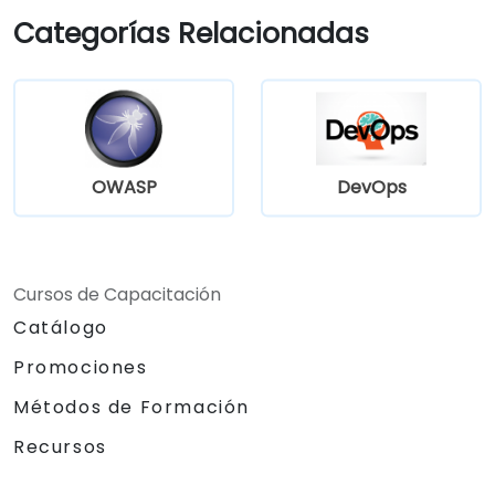
Optimizar y solucionar problemas en los
Categorías Relacionadas
flujos de trabajo de automatización para
lograr la máxima eficiencia.
OWASP
DevOps
Cursos de Capacitación
Catálogo
Promociones
Métodos de Formación
Recursos