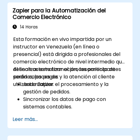
Gestionar y optimizar flujos de trabajo
Zapier para la Automatización del
automatizados.
Comercio Electrónico
14 Horas
Esta formación en vivo impartida por un
instructor en Venezuela (en línea o
presencial) está dirigida a profesionales del
comercio electrónico de nivel intermedio que
desean automatizar el procesamiento de
Al finalizar esta formación, los participantes
pedidos, los pagos y la atención al cliente
serán capaces de:
utilizando Zapier.
Automatizar el procesamiento y la
gestión de pedidos.
Sincronizar los datos de pago con
sistemas contables.
Mejorar la atención al cliente mediante la
Leer más...
automatización.
Optimizar los flujos de trabajo de
marketing y ventas.