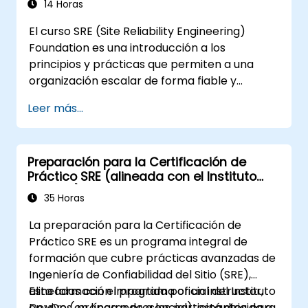
organizaciones que recientemente han
14 Horas
sufrido transformaciones y buscan mejorar
El curso SRE (Site Reliability Engineering)
sus habilidades y conciencia en DevSecOps.
Foundation es una introducción a los
principios y prácticas que permiten a una
organización escalar de forma fiable y
económica sus servicios críticos. Introducir
Leer más...
una dimensión de fiabilidad del sitio requiere
un reacondicionamiento organizativo, un
nuevo enfoque en la ingeniería y la
Preparación para la Certificación de
automatización, y la adopción de una serie de
Práctico SRE (alineada con el Instituto
nuevos paradigmas de trabajo.
DevOps)
35 Horas
La preparación para la Certificación de
Práctico SRE es un programa integral de
formación que cubre prácticas avanzadas de
Ingeniería de Confiabilidad del Sitio (SRE),
alineadas con el programa oficial del Instituto
Esta formación impartida por un instructor,
DevOps, preparando a los participantes para
en vivo (en línea o presencial), está dirigida a