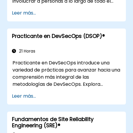
involucrar a personas a lo largo de todo el
espectro de DevOps mediante el uso de
Leer más...
escenarios reales y estudios de caso. Al
finalizar el curso, los participantes contarán
con elementos concretos para aprovechar al
Practicante en DevSecOps (DSOP)®
regresar a la oficina, como la comprensión
del Mapeo del Flujo de Valor.
21 Horas
Practicante en DevSecOps introduce una
variedad de prácticas para avanzar hacia una
comprensión más integral de las
metodologías de DevSecOps. Explora
resultados prácticos mediante la búsqueda
Leer más...
de la combinación adecuada de personas,
construcción de procesos para acelerar el
valor y comparación de opciones
Fundamentos de Site Reliability
tecnológicas disponibles hoy en día. Está
Engineering (SRE)®
tailored (diseñado específicamente) para