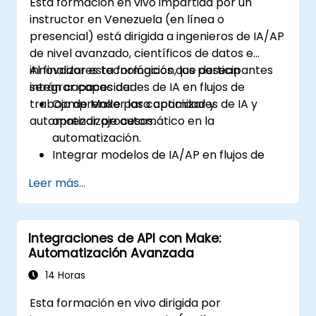
Esta formación en vivo impartida por un
instructor en Venezuela (en línea o
presencial) está dirigida a ingenieros de IA/AP
de nivel avanzado, científicos de datos e
innovadores tecnológicos que desean
Al finalizar esta formación, los participantes
integrar capacidades de IA en flujos de
serán capaces de:
trabajo de Make para optimizar y
Comprender las capacidades de IA y
automatizar procesos.
aprendizaje automático en la
automatización.
Integrar modelos de IA/AP en flujos de
trabajo de Make utilizando APIs.
Leer más...
Implementar análisis de sentimientos,
modelado predictivo y toma de
decisiones basada en datos.
Integraciones de API con Make:
Optimizar y escalar flujos de trabajo de
Automatización Avanzada
automatización impulsados por IA.
14 Horas
Esta formación en vivo dirigida por