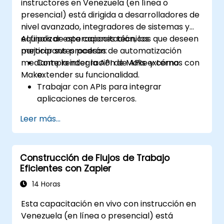
instructores en Venezuela (en línea o
presencial) está dirigida a desarrolladores de
nivel avanzado, integradores de sistemas y
equipos de operaciones técnicas que deseen
Al finalizar esta capacitación, los
mejorar sus procesos de automatización
participantes podrán:
mediante la integración de APIs externas con
Comprender la API de Make y cómo
Make.
extender su funcionalidad.
Trabajar con APIs para integrar
aplicaciones de terceros.
Crear conectores personalizados para
Leer más...
aplicaciones no compatibles.
Utilizar técnicas avanzadas de
automatización con Make y APIs.
Construcción de Flujos de Trabajo
Eficientes con Zapier
14 Horas
Esta capacitación en vivo con instrucción en
Venezuela (en línea o presencial) está