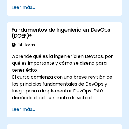
Leer más...
Fundamentos de Ingeniería en DevOps
(DOEF)®
14 Horas
Aprende qué es la ingeniería en DevOps, por
qué es importante y cómo se diseña para
tener éxito.
El curso comienza con una breve revisión de
los principios fundamentales de DevOps y
luego pasa a implementar DevOps. Está
diseñado desde un punto de vista de
ingeniería y cubre temas como la relación de
Leer más...
DevOps con otros marcos, tecnologías,
prácticas de diseño de aplicaciones,
prácticas de integración continua, entrega y