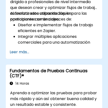
dirigida a profesionales de nivel intermedio
que desean crear y optimizar flujos de trabajo
automatizados utilizando Zapier para las
Al finalizar esta capacitación, los
operaciones comerciales.
participantes serán capaces de:
Diseñar e implementar flujos de trabajo
eficientes en Zapier.
Integrar múltiples aplicaciones
comerciales para una automatización
perfecta.
Leer más...
Optimizar el rendimiento de los Zaps y
solucionar problemas comunes.
Escalar la automatización de flujos de
Fundamentos de Pruebas Continuas
trabajo para satisfacer las necesidades
(CTF)®
del negocio.
14 Horas
Aprenda a optimizar las pruebas para probar
más rápido y aún así obtener buena calidad y
un resultado estable y consistente.