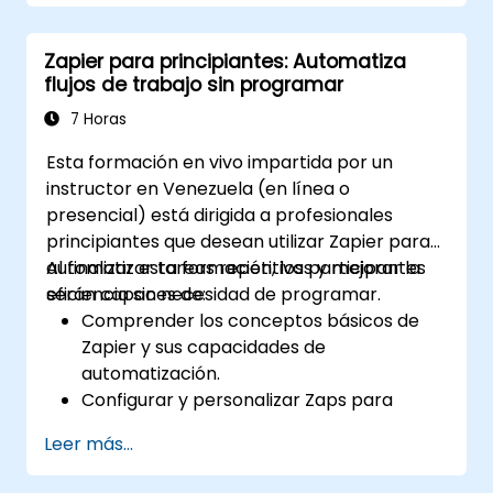
Optimizar las operaciones mediante la
automatización de tareas en múltiples
Zapier para principiantes: Automatiza
plataformas.
flujos de trabajo sin programar
Monitorear y solucionar problemas de los
flujos de trabajo automatizados para
7 Horas
lograr una mejora continua.
Esta formación en vivo impartida por un
instructor en Venezuela (en línea o
presencial) está dirigida a profesionales
principiantes que desean utilizar Zapier para
automatizar tareas repetitivas y mejorar la
Al finalizar esta formación, los participantes
eficiencia sin necesidad de programar.
serán capaces de:
Comprender los conceptos básicos de
Zapier y sus capacidades de
automatización.
Configurar y personalizar Zaps para
automatizar tareas.
Leer más...
Integrar herramientas empresariales
populares con Zapier.