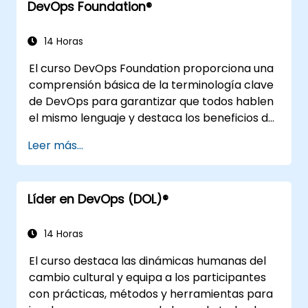
DevOps Foundation®
despliegue continuos, pruebas continuas,
infraestructuras elásticas, monitoreo,
métricas, observabilidad, gobernanza,
14 Horas
aspectos humanos y tendencias futuras de la
El curso DevOps Foundation proporciona una
ingeniería en DevOps.
comprensión básica de la terminología clave
de DevOps para garantizar que todos hablen
el mismo lenguaje y destaca los beneficios de
DevOps para respaldar el éxito
Leer más...
organizacional.
Líder en DevOps (DOL)®
14 Horas
El curso destaca las dinámicas humanas del
cambio cultural y equipa a los participantes
con prácticas, métodos y herramientas para