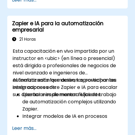
Zapier e IA para la automatización
empresarial
21 Horas
Esta capacitación en vivo impartida por un
instructor en <ubic> (en línea o presencial)
está dirigida a profesionales de negocios de
nivel avanzado e ingenieros de
automatización que desean aprovechar las
Al finalizar esta formación, los participantes
integraciones entre Zapier e IA para escalar
serán capaces de:
sus operaciones de manera eficiente.
Diseñar e implementar flujos de trabajo
de automatización complejos utilizando
Zapier.
Integrar modelos de IA en procesos
comerciales para obtener insights
Leer más...
predictivos.