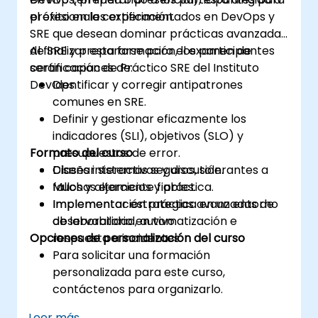
el éxito en la certificación.
profesionales experimentados en DevOps y
SRE que desean dominar prácticas avanzadas
de SRE y prepararse para el examen de
Al finalizar esta formación, los participantes
certificación de Práctico SRE del Instituto
serán capaces de:
DevOps.
Identificar y corregir antipatrones
comunes en SRE.
Definir y gestionar eficazmente los
indicadores (SLI), objetivos (SLO) y
Formato del curso
presupuestos de error.
Diseñar sistemas seguros, tolerantes a
Clases interactivas y discusión.
fallos y altamente fiables.
Muchas ejercicios y práctica.
Implementar estrategias avanzadas de
Implementación práctica en un entorno
observabilidad, automatización e
de laboratorio en vivo.
Opciones de personalización del curso
respuesta a incidentes.
Para solicitar una formación
personalizada para este curso,
contáctenos para organizarlo.
Leer más...