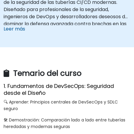
de la seguridad de las tuberías CI/CD modernas.
Diseñado para profesionales de la seguridad,
ingenieros de DevOps y desarrolladores deseosos de
dominar la defensa avanzada contra brechas en las
Leer más
tuberías, este entrenamiento combina simulaciones
de ataques en vivo con herramientas líderes de la
industria y técnicas prácticas de defensa.
Temario del curso
1. Fundamentos de DevSecOps: Seguridad
desde el Diseño
🔍 Aprender: Principios centrales de DevSecOps y SDLC
seguro
🛠️ Demostración: Comparación lado a lado entre tuberías
heredadas y modernas seguras