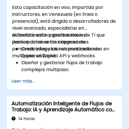
Esta capacitación en vivo, impartida por
instructores, en Venezuela (en línea o
presencial), está dirigida a desarrolladores de
nivel avanzado, especialistas en
automatización y profesionales de TI que
Al finalizar esta capacitación, los
deseen dominar las integraciones
participantes serán capaces de:
personalizadas y las automatizaciones
Crear integraciones personalizadas en
multipaso en Zapier.
Zapier utilizando API y webhooks.
Diseñar y gestionar flujos de trabajo
complejos multipaso.
Optimizar y depurar flujos de
Leer más...
automatización avanzados.
Integrar Zapier con aplicaciones
propietarias o menos comunes.
Automatización Inteligente de Flujos de
Trabajo: IA y Aprendizaje Automático con
Make
14 Horas