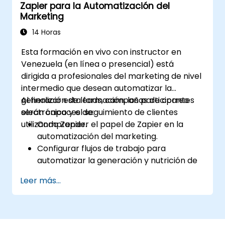
Zapier para la Automatización del
Marketing
14 Horas
Esta formación en vivo con instructor en
Venezuela (en línea o presencial) está
dirigida a profesionales del marketing de nivel
intermedio que desean automatizar la
generación de leads, campañas de correo
Al finalizar esta formación, los participantes
electrónico y el seguimiento de clientes
serán capaces de:
utilizando Zapier.
Comprender el papel de Zapier en la
automatización del marketing.
Configurar flujos de trabajo para
automatizar la generación y nutrición de
leads.
Leer más...
Integrar herramientas de marketing,
como sistemas CRM, plataformas de
correo electrónico y herramientas de
análisis.