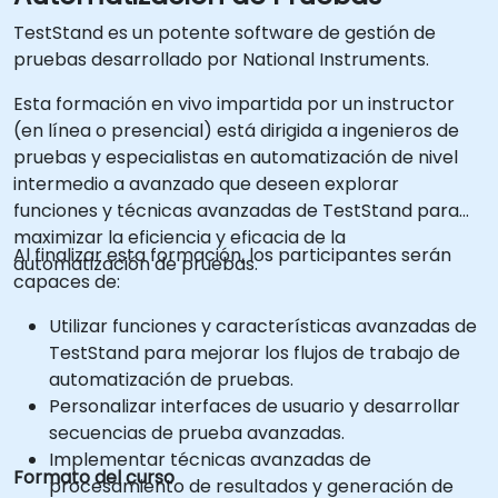
TestStand es un potente software de gestión de
pruebas desarrollado por National Instruments.
Esta formación en vivo impartida por un instructor
(en línea o presencial) está dirigida a ingenieros de
pruebas y especialistas en automatización de nivel
intermedio a avanzado que deseen explorar
funciones y técnicas avanzadas de TestStand para
maximizar la eficiencia y eficacia de la
Al finalizar esta formación, los participantes serán
automatización de pruebas.
capaces de:
Utilizar funciones y características avanzadas de
TestStand para mejorar los flujos de trabajo de
automatización de pruebas.
Personalizar interfaces de usuario y desarrollar
secuencias de prueba avanzadas.
Implementar técnicas avanzadas de
Formato del curso
procesamiento de resultados y generación de