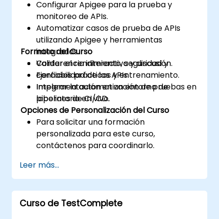
Configurar Apigee para la prueba y
monitoreo de APIs.
Automatizar casos de prueba de APIs
utilizando Apigee y herramientas
Formato del Curso
integradas.
Validar el rendimiento, seguridad y
Conferencia interactiva y discusión.
confiabilidad de las APIs.
Ejercicios prácticos y entrenamiento.
Integrar la automatización de pruebas en
Implementación en un entorno de
pipelines de CI/CD.
laboratorio en vivo.
Opciones de Personalización del Curso
Para solicitar una formación
personalizada para este curso,
contáctenos para coordinarlo.
Leer más...
Curso de TestComplete