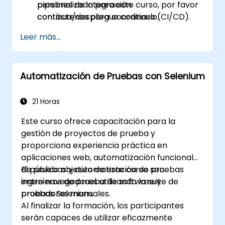
pipelines de integración
personalizada para este curso, por favor
continua/despliegue continuo (CI/CD).
contáctenos para coordinarlo.
Solucionar problemas comunes y aplicar
Leer más...
mejores prácticas para garantizar la
estabilidad de la automatización.
Automatización de Pruebas con Selenium
21 Horas
Este curso ofrece capacitación para la
gestión de proyectos de prueba y
proporciona experiencia práctica en
aplicaciones web, automatización funcional
de pruebas y automatización de pruebas
El público objetivo de este curso son
entre navegadores utilizando la suite de
ingenieros de prueba de software y
pruebas Selenium.
probadores manuales.
Al finalizar la formación, los participantes
serán capaces de utilizar eficazmente