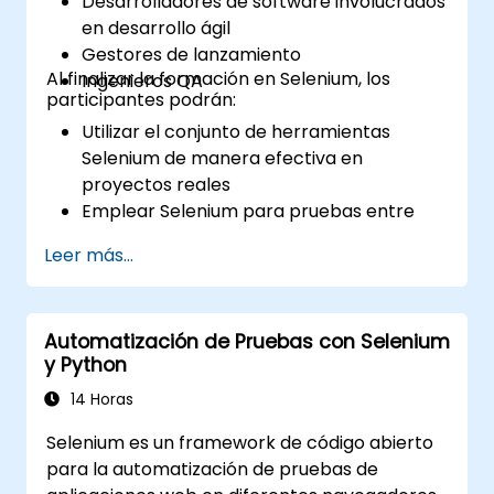
Desarrolladores de software involucrados
en desarrollo ágil
Gestores de lanzamiento
Al finalizar la formación en Selenium, los
Ingenieros QA
participantes podrán:
Utilizar el conjunto de herramientas
Selenium de manera efectiva en
proyectos reales
Emplear Selenium para pruebas entre
navegadores
Leer más...
Distribuir las pruebas utilizando Selenium
Grid
Ejecutar pruebas de regresión con
Automatización de Pruebas con Selenium
Selenium en Jenkins
y Python
Preparar informes de pruebas e informes
periódicos usando Jenkins
14 Horas
Selenium es un framework de código abierto
para la automatización de pruebas de