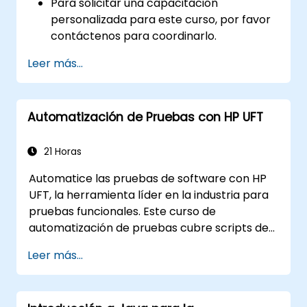
Para solicitar una capacitación
personalizada para este curso, por favor
contáctenos para coordinarlo.
Leer más...
Automatización de Pruebas con HP UFT
21 Horas
Automatice las pruebas de software con HP
UFT, la herramienta líder en la industria para
pruebas funcionales. Este curso de
automatización de pruebas cubre scripts de
grabación y reproducción, identificación de
Leer más...
objetos, pruebas parametrizadas, acciones
reutilizables, pruebas de aplicaciones web y
validación de API a través de laboratorios