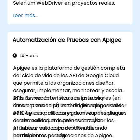
Selenium WebDriver en proyectos reales.
Leer más...
Automatización de Pruebas con Apigee
14 Horas
Apigee es la plataforma de gestión completa
del ciclo de vida de las API de Google Cloud
que permite a las organizaciones diseñar,
asegurar, implementar, monitorear y escalar
APIs. Sus características de prueba y
Esta formación en vivo con instructores (en
automatización permiten a los equipos validar
línea o presencial) está dirigida a ingenieros
APIs, aplicar políticas y garantizar despliegues
de QA y desarrolladores de nivel principiante
de alta calidad en pipelines de CI/CD.
e intermedio que deseen automatizar las
pruebas y validación de APIs utilizando
Al finalizar esta capacitación, los
herramientas e integraciones de Apigee.
participantes podrán: