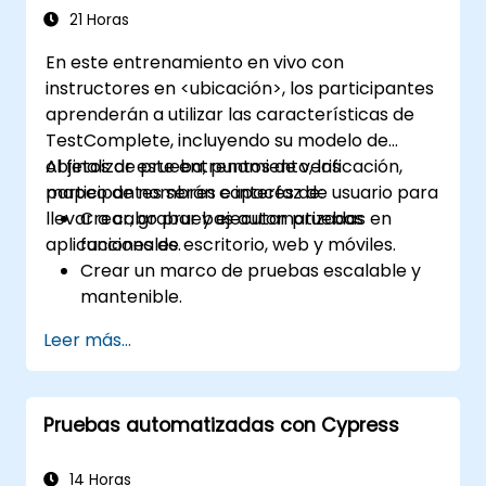
21 Horas
En este entrenamiento en vivo con
instructores en <ubicación>, los participantes
aprenderán a utilizar las características de
TestComplete, incluyendo su modelo de
objetos de prueba, puntos de verificación,
Al finalizar este entrenamiento, los
mapeo de nombres e interfaz de usuario para
participantes serán capaces de:
llevar a cabo pruebas automatizadas en
Crear, grabar y ejecutar pruebas
aplicaciones de escritorio, web y móviles.
funcionales.
Crear un marco de pruebas escalable y
mantenible.
Crear puntos de verificación, ajustar las
Leer más...
pruebas para múltiples dispositivos y
analizar los resultados de las pruebas.
Utilizar las extensiones de script de
Pruebas automatizadas con Cypress
TestComplete.
14 Horas