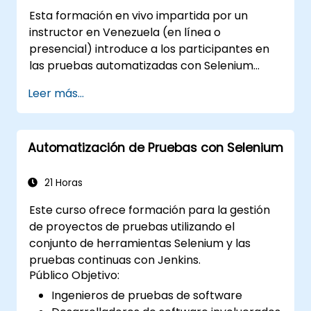
a Selenium
Esta formación en vivo impartida por un
(https://www.nobleprog.com/introduction-
instructor en Venezuela (en línea o
selenium-training)
.
presencial) introduce a los participantes en
las pruebas automatizadas con Selenium
WebDriver y C# en Visual Studio. Si no tienes
Leer más...
experiencia programando en C# o deseas
repasar este lenguaje, te recomendamos el
curso: C# para Ingenieros de Pruebas
Automatización de Pruebas con Selenium
Automatizadas.
21 Horas
Este curso ofrece formación para la gestión
de proyectos de pruebas utilizando el
conjunto de herramientas Selenium y las
pruebas continuas con Jenkins.
Público Objetivo:
Ingenieros de pruebas de software