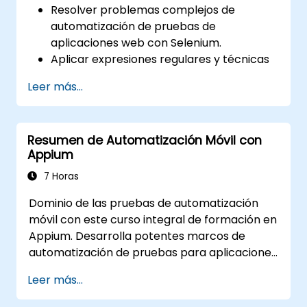
Resolver problemas complejos de
automatización de pruebas de
aplicaciones web con Selenium.
Aplicar expresiones regulares y técnicas
de verificación basadas en patrones.
Leer más...
Gestionar excepciones que detienen la
ejecución de las pruebas.
Buscar objetos web de forma
Resumen de Automatización Móvil con
programática.
Appium
Capturar datos dinámicamente desde
controles web.
7 Horas
Crear un marco de trabajo para pruebas
Dominio de las pruebas de automatización
basadas en datos.
móvil con este curso integral de formación en
Distribuir las pruebas con Selenium Grid.
Appium. Desarrolla potentes marcos de
automatización de pruebas para aplicaciones
móviles Android e iOS utilizando el marco líder
Leer más...
en la industria, Appium; gana experiencia
práctica configurando Appium, escribiendo