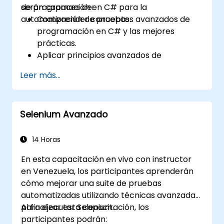
de programación en C# para la
serán capaces de:
automatización de pruebas.
Comprender conceptos avanzados de
programación en C# y las mejores
prácticas.
Aplicar principios avanzados de
programación orientada a objetos para
Leer más...
crear soluciones de automatización
eficientes y flexibles.
Diseñar y desarrollar marcos de trabajo
Selenium Avanzado
de automatización modulares y
reutilizables utilizando las mejores
prácticas de la industria.
14 Horas
En esta capacitación en vivo con instructor
en Venezuela, los participantes aprenderán
cómo mejorar una suite de pruebas
automatizadas utilizando técnicas avanzadas
para ejecutar Selenium.
Al finalizar esta capacitación, los
participantes podrán: