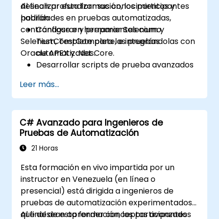
desean profundizar sus conocimientos y
Al finalizar esta formación, los participantes
habilidades en pruebas automatizadas,
podrán:
centrándose en herramientas como
Configurar y preparar Selenium y
Selenium, TestComplete, e integrándolas con
TestComplete para las pruebas
Oracle APEX y .Net Core.
automatizadas.
Desarrollar scripts de prueba avanzados
y estructuras de trabajo (frameworks).
Leer más...
Integrar las pruebas automatizadas con
aplicaciones de Oracle APEX y .Net Core.
Aplicar técnicas de aprendizaje
C# Avanzado para Ingenieros de
automático para mejorar la
Pruebas de Automatización
automatización de las pruebas.
Realizar una transición efectiva desde las
21 Horas
pruebas manuales hacia las
Esta formación en vivo impartida por un
automatizadas.
instructor en Venezuela (en línea o
Gestionar proyectos de prueba
presencial) está dirigida a ingenieros de
subcontratados y mantener los
pruebas de automatización experimentados
estándares de calidad.
que desean aprender conceptos avanzados
Al final de esta formación, los participantes