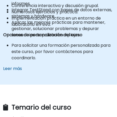
informes.
Conferencia interactiva y discusión grupal.
Integrar TestStand con bases de datos externas,
Numerosos ejercicios y práctica.
sistemas y hardware.
Implementación práctica en un entorno de
Aplicar las mejores prácticas para mantener,
laboratorio en vivo.
gestionar, solucionar problemas y depurar
Opciones de personalización del curso
secuencias de prueba complejas.
Para solicitar una formación personalizada para
este curso, por favor contáctenos para
coordinarlo.
Leer más
Temario del curso