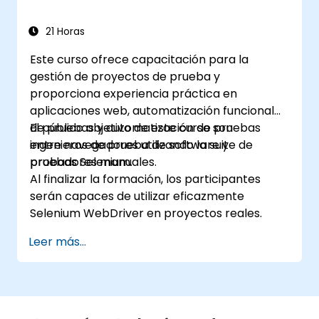
Preparar informes de pruebas e informes
periódicos usando Jenkins
21 Horas
Este curso ofrece capacitación para la
gestión de proyectos de prueba y
proporciona experiencia práctica en
aplicaciones web, automatización funcional
de pruebas y automatización de pruebas
El público objetivo de este curso son
entre navegadores utilizando la suite de
ingenieros de prueba de software y
pruebas Selenium.
probadores manuales.
Al finalizar la formación, los participantes
serán capaces de utilizar eficazmente
Selenium WebDriver en proyectos reales.
Leer más...