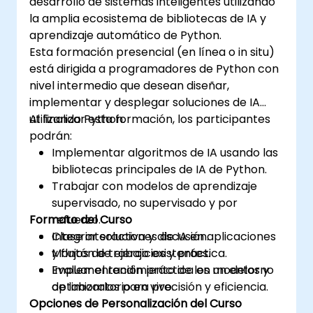
desarrollo de sistemas inteligentes utilizando
certificación en ciencia de datos con Python y
la amplia ecosistema de bibliotecas de IA y
capacitación analítica lista para el mercado
aprendizaje automático de Python.
laboral.
Esta formación presencial (en línea o in situ)
está dirigida a programadores de Python con
nivel intermedio que desean diseñar,
implementar y desplegar soluciones de IA
utilizando Python.
Al finalizar esta formación, los participantes
podrán:
Implementar algoritmos de IA usando las
bibliotecas principales de IA de Python.
Trabajar con modelos de aprendizaje
supervisado, no supervisado y por
Formato del Curso
refuerzo.
Integrar soluciones de IA en aplicaciones
Clase interactiva y discusión.
y flujos de trabajo existentes.
Montón de ejercicios y práctica.
Evaluar el rendimiento de los modelos y
Implementación práctica en un entorno
optimizarlos para precisión y eficiencia.
de laboratorio en vivo.
Opciones de Personalización del Curso