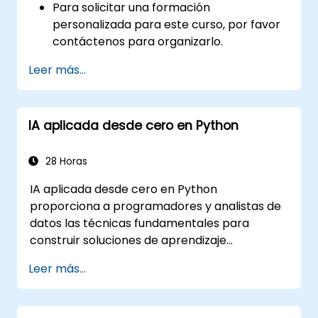
Para solicitar una formación
personalizada para este curso, por favor
contáctenos para organizarlo.
Leer más...
IA aplicada desde cero en Python
28 Horas
IA aplicada desde cero en Python
proporciona a programadores y analistas de
datos las técnicas fundamentales para
construir soluciones de aprendizaje
automático desde la base utilizando Python.
Leer más...
Cubre los principios básicos del aprendizaje
supervisado (clasificación y regresión), el
aprendizaje no supervisado (agrupamiento y