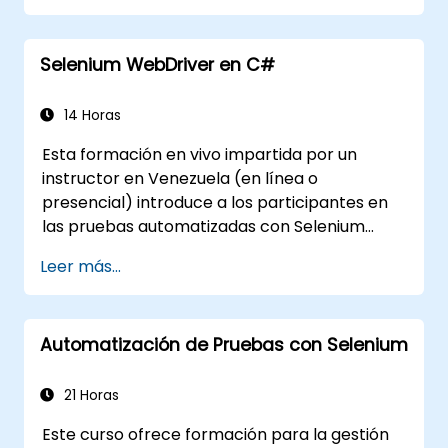
esquemas basados en Pydantic y
OpenAPI.
Selenium WebDriver en C#
Conectar las APIs a una base de datos
utilizando SQLAlchemy.
Implementar seguridad y autenticación
14 Horas
en las APIs mediante las herramientas de
Esta formación en vivo impartida por un
FastAPI.
instructor en Venezuela (en línea o
Construir imágenes de contenedores e
presencial) introduce a los participantes en
implementar APIs web en un servidor en
las pruebas automatizadas con Selenium
la nube.
WebDriver y C# en Visual Studio. Si no tienes
Leer más...
experiencia programando en C# o deseas
repasar este lenguaje, te recomendamos el
curso: C# para Ingenieros de Pruebas
Automatización de Pruebas con Selenium
Automatizadas.
21 Horas
Este curso ofrece formación para la gestión