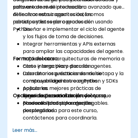
para entornos de producción.
software de nivel intermedio a avanzado que
desean construir agentes autónomos
Al finalizar esta capacitación, los
robustos y listos para producción usando
participantes serán capaces de:
Python.
Diseñar e implementar el ciclo del agente
y los flujos de toma de decisiones.
Integrar herramientas y APIs externas
para ampliar las capacidades del agente.
Formato del curso
Implementar arquitecturas de memoria a
corto y largo plazo para los agentes.
Clase interactiva y discusión.
Coordinar orquestaciones multietapa y la
Laboratorios prácticos donde se
composabilidad entre agentes.
construyen agentes con Python y SDKs
Aplicar las mejores prácticas de
populares.
Opciones de personalización del curso
seguridad, control de acceso y
Ejercicios basados en proyectos que
observabilidad para agentes
producen prototipos desplegables.
Para solicitar una formación
desplegados.
personalizada para este curso,
contáctenos para coordinarla.
Leer más...