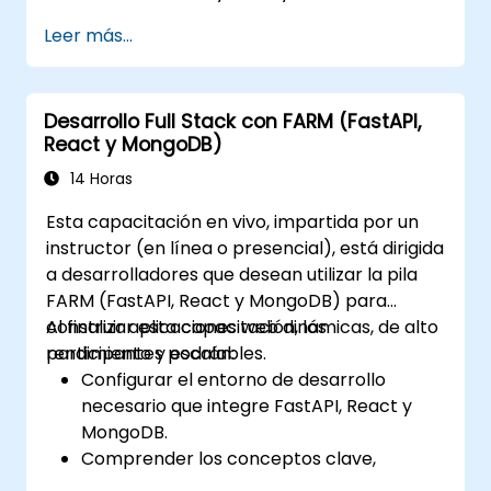
Ejecutar operaciones avanzadas de
Leer más...
limpieza, ordenamiento y filtrado de
datos.
Realizar operaciones de agregación y
Desarrollo Full Stack con FARM (FastAPI,
analizar datos de series temporales.
React y MongoDB)
Visualizar datos utilizando Matplotlib y
otras bibliotecas de visualización.
14 Horas
Depurar y optimizar el código de análisis
Esta capacitación en vivo, impartida por un
de datos.
instructor (en línea o presencial), está dirigida
a desarrolladores que desean utilizar la pila
FARM (FastAPI, React y MongoDB) para
construir aplicaciones web dinámicas, de alto
Al finalizar esta capacitación, los
rendimiento y escalables.
participantes podrán:
Configurar el entorno de desarrollo
necesario que integre FastAPI, React y
MongoDB.
Comprender los conceptos clave,
características y beneficios de la pila