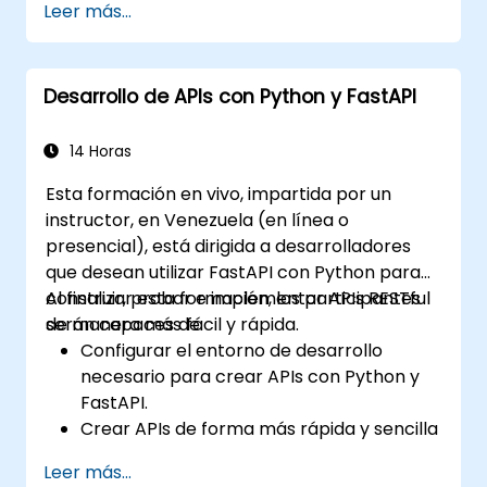
Leer más...
FARM.
Aprender a construir APIs REST con
FastAPI.
Desarrollo de APIs con Python y FastAPI
Aprender a diseñar aplicaciones
interactivas con React.
Desarrollar, probar e implementar
14 Horas
aplicaciones (frontend y backend)
Esta formación en vivo, impartida por un
utilizando la pila FARM.
instructor, en Venezuela (en línea o
presencial), está dirigida a desarrolladores
que desean utilizar FastAPI con Python para
construir, probar e implementar APIs RESTful
Al finalizar esta formación, los participantes
de manera más fácil y rápida.
serán capaces de:
Configurar el entorno de desarrollo
necesario para crear APIs con Python y
FastAPI.
Crear APIs de forma más rápida y sencilla
utilizando la biblioteca FastAPI.
Leer más...
Aprender a crear modelos de datos y