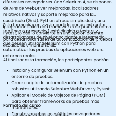
diferentes navegadores. Con Selenium 4, se disponen
de APIs de WebDriver mejoradas, localizadores
relativos nativos y soporte mejorado para la
cuadrícula (Grid). Python ofrece simplicidad y una
Esta formación en vivo impartida por un instructor
integración sólida con frameworks de pruebas como
(en línea o presencial) está dirigida a testers y
Pytest, lo que lo convierte en una opción potente
desarrolladores de nivel principiante e intermedio
para desarrollar suites de automatización de pruebas
que deseen utilizar Selenium con Python para
escalables y mantenibles.
automatizar las pruebas de aplicaciones web en
entornos reales.
Al finalizar esta formación, los participantes podrán:
Instalar y configurar Selenium con Python en un
entorno de pruebas.
Crear scripts de automatización de pruebas
robustos utilizando Selenium WebDriver y Pytest.
Aplicar el Modelo de Objetos de Página (POM)
para obtener frameworks de pruebas más
Formato del curso
mantenibles.
Ejecutar pruebas en múltiples navegadores
Lección interactiva y debate.