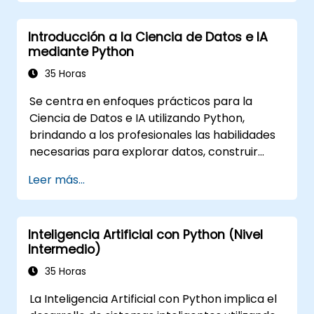
Introducción a la Ciencia de Datos e IA
mediante Python
35 Horas
Se centra en enfoques prácticos para la
Ciencia de Datos e IA utilizando Python,
brindando a los profesionales las habilidades
necesarias para explorar datos, construir
modelos de aprendizaje automático y
Leer más...
desplegar aplicaciones impulsadas por IA en
contextos empresariales. Aborda flujos de
trabajo CRISP-DM, análisis estadístico,
Inteligencia Artificial con Python (Nivel
aprendizaje supervisado y no supervisado,
Intermedio)
aprendizaje profundo con TensorFlow,
procesamiento de lenguaje natural, big data
35 Horas
con Spark, y narrativas basadas en datos. Es
La Inteligencia Artificial con Python implica el
ideal para principiantes que buscan una