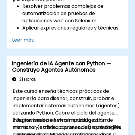
Resolver problemas complejos de
automatización de pruebas de
aplicaciones web con Selenium.
Aplicar expresiones regulares y técnicas
de verificación basadas en patrones.
Leer más...
Gestionar excepciones que detienen la
ejecución de las pruebas.
Buscar objetos web de forma
Ingeniería de IA Agente con Python —
programática.
Construye Agentes Autónomos
Capturar datos dinámicamente desde
controles web.
21 Horas
Crear un marco de trabajo para pruebas
Este curso enseña técnicas prácticas de
basadas en datos.
ingeniería para diseñar, construir, probar e
Distribuir las pruebas con Selenium Grid.
implementar sistemas autónomos (agentes)
utilizando Python. Cubre el ciclo del agente,
integraciones de herramientas, gestión de
Esta formación en vivo impartida por un
memoria y estado, patrones de orquestación,
instructor (en línea o presencial) está dirigida
controles de seguridad y consideraciones
a ingenieros de ML y desarrolladores de IA y