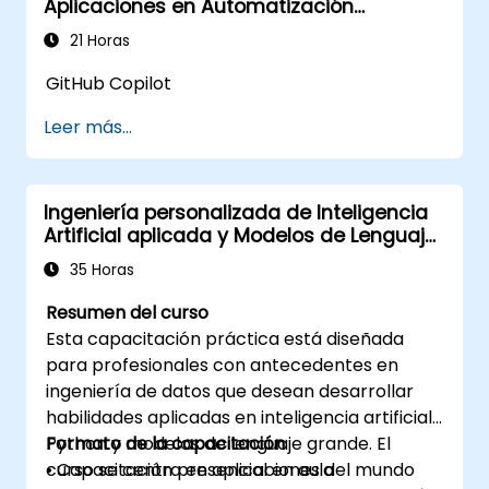
Aplicaciones en Automatización
de AWS para implementaciones
Industrial
avanzadas.
21 Horas
GitHub Copilot
Leer más...
Ingeniería personalizada de Inteligencia
Artificial aplicada y Modelos de Lenguaje
Grande con Python
35 Horas
Resumen del curso
Esta capacitación práctica está diseñada
para profesionales con antecedentes en
ingeniería de datos que desean desarrollar
habilidades aplicadas en inteligencia artificial,
Python y modelos de lenguaje grande. El
Formato de la capacitación
curso se centra en aplicaciones del mundo
• Capacitación presencial en aula