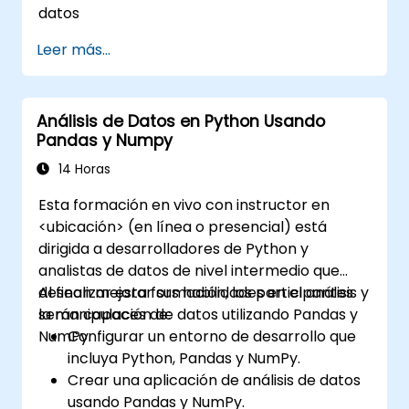
datos
Leer más...
Análisis de Datos en Python Usando
Pandas y Numpy
14 Horas
Esta formación en vivo con instructor en
<ubicación> (en línea o presencial) está
dirigida a desarrolladores de Python y
analistas de datos de nivel intermedio que
desean mejorar sus habilidades en el análisis y
Al finalizar esta formación, los participantes
la manipulación de datos utilizando Pandas y
serán capaces de:
NumPy.
Configurar un entorno de desarrollo que
incluya Python, Pandas y NumPy.
Crear una aplicación de análisis de datos
usando Pandas y NumPy.