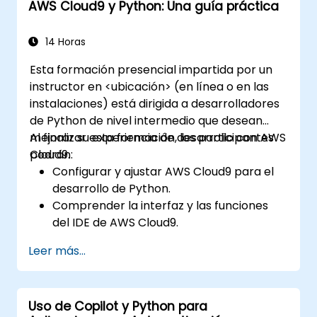
AWS Cloud9 y Python: Una guía práctica
detección de anomalías) y las arquitecturas
avanzadas de redes neuronales. Examina
métodos probados para trabajar con scikit-
14 Horas
learn, Apache Spark MLlib y cuadernos de
Esta formación presencial impartida por un
Jupyter en el desarrollo práctico de IA. Ayuda
instructor en <ubicación> (en línea o en las
a los profesionales a implementar modelos
instalaciones) está dirigida a desarrolladores
prácticos de aprendizaje automático, evaluar
de Python de nivel intermedio que desean
las limitaciones de los algoritmos y completar
mejorar su experiencia de desarrollo con AWS
Al finalizar esta formación, los participantes
proyectos aplicados para resolver
Cloud9.
podrán:
problemas del mundo real.
Configurar y ajustar AWS Cloud9 para el
desarrollo de Python.
Comprender la interfaz y las funciones
del IDE de AWS Cloud9.
Escribir, depurar e implementar
Leer más...
aplicaciones Python en AWS Cloud9.
Colaborar con otros desarrolladores
utilizando la plataforma AWS Cloud9.
Uso de Copilot y Python para
Integrar AWS Cloud9 con otros servicios