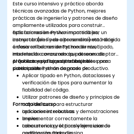
Este curso intensivo y práctico aborda
técnicas avanzadas de Python, mejores
prácticas de ingeniería y patrones de diseño
ampliamente utilizados para construir
aplicaciones en Python mantenibles,
Esta formación en vivo impartida por un
comprobables y de alto rendimiento. Hace
instructor (en línea o presencial) está dirigida
énfasis en herramientas modernas, tipado,
a desarrolladores de Python de nivel
modelos de concurrencia, patrones de
intermedio a avanzado que desean adoptar
arquitectura y flujos de trabajo listos para
prácticas y patrones profesionales para
Al finalizar esta capacitación, los
producción.
sistemas de Python de grado productivo.
participantes serán capaces de:
Aplicar tipado en Python, dataclasses y
verificación de tipos para aumentar la
fiabilidad del código.
Utilizar patrones de diseño y principios de
Formato del curso
arquitectura para estructurar
aplicaciones robustas.
Lecciones interactivas y demostraciones
Implementar correctamente la
breves.
concurrencia y el paralelismo usando
Laboratorios prácticos y ejercicios de
asyncio y multiprocessing.
codificación cada día.