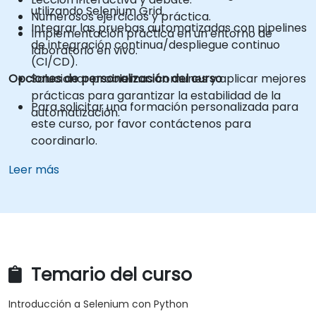
utilizando Selenium Grid.
Numerosos ejercicios y práctica.
Integrar las pruebas automatizadas con pipelines
Implementación práctica en un entorno de
de integración continua/despliegue continuo
laboratorio en vivo.
(CI/CD).
Opciones de personalización del curso
Solucionar problemas comunes y aplicar mejores
prácticas para garantizar la estabilidad de la
Para solicitar una formación personalizada para
automatización.
este curso, por favor contáctenos para
coordinarlo.
Leer más
Temario del curso
Introducción a Selenium con Python