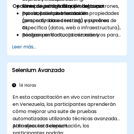
Opciones de personalización del curso
Construir código bien probado con
Mini-proyecto final que integra patrones,
pytest, pruebas basadas en propiedades
pruebas e implementación.
Para solicitar una formación
(property-based testing) y pipelines de
personalizada o centrada en un área
CI.
específica (datos, web o infraestructura),
Realizar perfilado, optimización y
póngase en contacto con nosotros para
endurecimiento de aplicaciones Python
coordinarlo.
Leer más...
para producción.
Empaquetar, distribuir e implementar
proyectos Python utilizando
Selenium Avanzado
herramientas modernas y contenedores.
14 Horas
En esta capacitación en vivo con instructor
en Venezuela, los participantes aprenderán
cómo mejorar una suite de pruebas
automatizadas utilizando técnicas avanzadas
para ejecutar Selenium.
Al finalizar esta capacitación, los
participantes podrán: