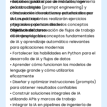
real, abarcando el uso de modelos, ingeniería
• Sesiones guiadas por un instructor con
de instrucciones (prompt engineering) y
práctica dirigida
construcción de soluciones potenciadas por
• Discusiones interactivas y estudios de caso
IA. Los participantes realizarán ejercicios
del mundo real
progresivos que van desde los conceptos
• Ejercicios prácticos diarios
básicos hasta la creación de flujos de trabajo
Objetivos del curso
de IA desplegables.
• Comprender los conceptos fundamentales
de IA y aprendizaje automático relevantes
para aplicaciones modernas
• Fortalecer las habilidades en Python para el
desarrollo de IA y flujos de datos
• Aprender cómo funcionan los modelos de
lenguaje grande y cómo utilizarlos
eficazmente
• Diseñar y optimizar instrucciones (prompts)
para obtener resultados confiables
• Construir soluciones integrales de IA
utilizando APIs y marcos de trabajo
• Integrar la IA en pipelines de ingeniería de