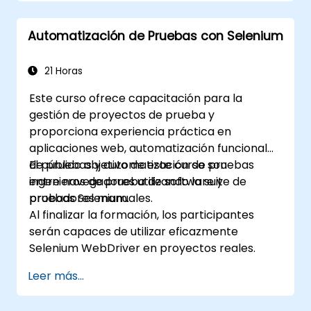
estabilidad de la automatización.
Automatización de Pruebas con Selenium
21 Horas
Este curso ofrece capacitación para la
gestión de proyectos de prueba y
proporciona experiencia práctica en
aplicaciones web, automatización funcional
de pruebas y automatización de pruebas
El público objetivo de este curso son
entre navegadores utilizando la suite de
ingenieros de prueba de software y
pruebas Selenium.
probadores manuales.
Al finalizar la formación, los participantes
serán capaces de utilizar eficazmente
Selenium WebDriver en proyectos reales.
Leer más...