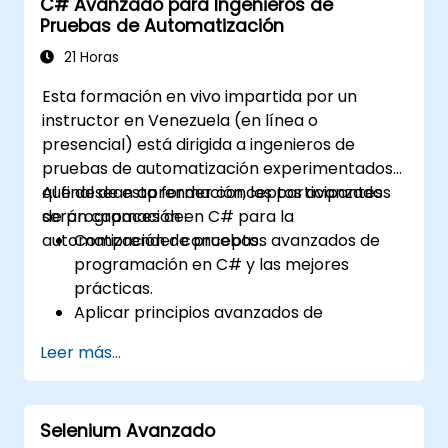
C# Avanzado para Ingenieros de
automático para mejorar la
Pruebas de Automatización
automatización de las pruebas.
Realizar una transición efectiva desde las
21 Horas
pruebas manuales hacia las
Esta formación en vivo impartida por un
automatizadas.
instructor en Venezuela (en línea o
Gestionar proyectos de prueba
presencial) está dirigida a ingenieros de
subcontratados y mantener los
pruebas de automatización experimentados
estándares de calidad.
que desean aprender conceptos avanzados
Al final de esta formación, los participantes
de programación en C# para la
serán capaces de:
automatización de pruebas.
Comprender conceptos avanzados de
programación en C# y las mejores
prácticas.
Aplicar principios avanzados de
programación orientada a objetos para
Leer más...
crear soluciones de automatización
eficientes y flexibles.
Diseñar y desarrollar marcos de trabajo
Selenium Avanzado
de automatización modulares y