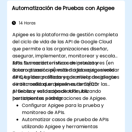
Automatización de Pruebas con Apigee
14 Horas
Apigee es la plataforma de gestión completa
del ciclo de vida de las API de Google Cloud
que permite a las organizaciones diseñar,
asegurar, implementar, monitorear y escalar
APIs. Sus características de prueba y
Esta formación en vivo con instructores (en
automatización permiten a los equipos validar
línea o presencial) está dirigida a ingenieros
APIs, aplicar políticas y garantizar despliegues
de QA y desarrolladores de nivel principiante
de alta calidad en pipelines de CI/CD.
e intermedio que deseen automatizar las
pruebas y validación de APIs utilizando
Al finalizar esta capacitación, los
herramientas e integraciones de Apigee.
participantes podrán:
Configurar Apigee para la prueba y
monitoreo de APIs.
Automatizar casos de prueba de APIs
utilizando Apigee y herramientas