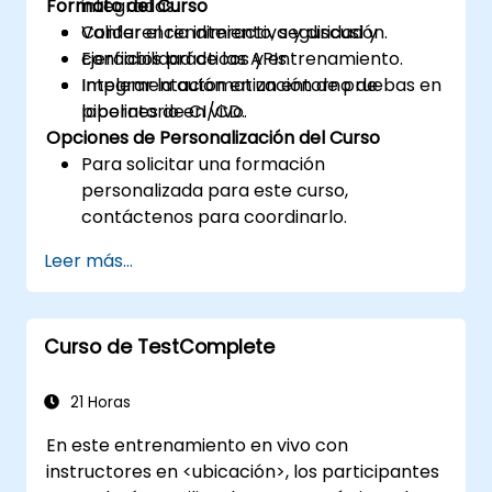
Formato del Curso
integradas.
Validar el rendimiento, seguridad y
Conferencia interactiva y discusión.
confiabilidad de las APIs.
Ejercicios prácticos y entrenamiento.
Integrar la automatización de pruebas en
Implementación en un entorno de
pipelines de CI/CD.
laboratorio en vivo.
Opciones de Personalización del Curso
Para solicitar una formación
personalizada para este curso,
contáctenos para coordinarlo.
Leer más...
Curso de TestComplete
21 Horas
En este entrenamiento en vivo con
instructores en <ubicación>, los participantes