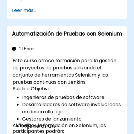
WebDriver y C# en Visual Studio. Si no tienes
Leer más...
experiencia programando en C# o deseas
repasar este lenguaje, te recomendamos el
curso: C# para Ingenieros de Pruebas
Automatización de Pruebas con Selenium
Automatizadas.
21 Horas
Este curso ofrece formación para la gestión
de proyectos de pruebas utilizando el
conjunto de herramientas Selenium y las
pruebas continuas con Jenkins.
Público Objetivo:
Ingenieros de pruebas de software
Desarrolladores de software involucrados
en desarrollo ágil
Gestores de lanzamiento
Al finalizar la formación en Selenium, los
Ingenieros QA
participantes podrán: