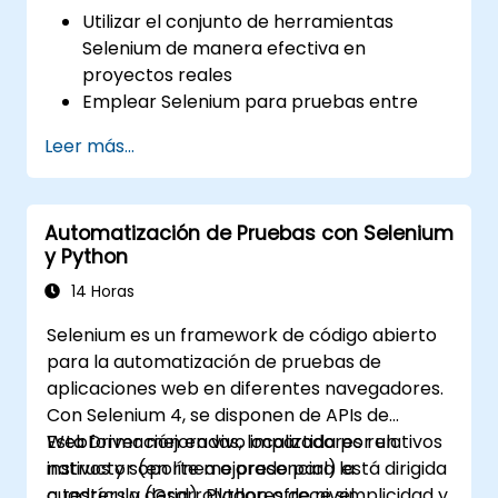
Utilizar el conjunto de herramientas
Selenium de manera efectiva en
proyectos reales
Emplear Selenium para pruebas entre
navegadores
Leer más...
Distribuir las pruebas utilizando Selenium
Grid
Ejecutar pruebas de regresión con
Automatización de Pruebas con Selenium
Selenium en Jenkins
y Python
Preparar informes de pruebas e informes
periódicos usando Jenkins
14 Horas
Selenium es un framework de código abierto
para la automatización de pruebas de
aplicaciones web en diferentes navegadores.
Con Selenium 4, se disponen de APIs de
WebDriver mejoradas, localizadores relativos
Esta formación en vivo impartida por un
nativos y soporte mejorado para la
instructor (en línea o presencial) está dirigida
cuadrícula (Grid). Python ofrece simplicidad y
a testers y desarrolladores de nivel