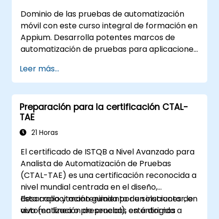
externas, sistemas y hardware.
Dominio de las pruebas de automatización
Aplicar las mejores prácticas para
móvil con este curso integral de formación en
mantener, gestionar, solucionar
Appium. Desarrolla potentes marcos de
problemas y depurar secuencias de
automatización de pruebas para aplicaciones
prueba complejas.
móviles Android e iOS utilizando el marco líder
Leer más...
en la industria, Appium; gana experiencia
práctica configurando Appium, escribiendo
scripts de prueba, identificando elementos
Preparación para la certificación CTAL-
nativos y web, y generando informes
TAE
detallados de prueba. Ideal para ingenieros
de aseguramiento de calidad (QA) y
21 Horas
profesionales de las pruebas que deseen
El certificado de ISTQB a Nivel Avanzado para
añadir habilidades de testing y
Analista de Automatización de Pruebas
automatización móvil a su conjunto de
(CTAL-TAE) es una certificación reconocida a
competencias. Punto de partida perfecto
nivel mundial centrada en el diseño,
para la certificación en Appium y el avance
desarrollo y mantenimiento de soluciones de
Esta capacitación guiada por un instructor, en
profesional en la garantía de calidad móvil.
automatización de pruebas en entornos
vivo (en línea o presencial), está dirigida a