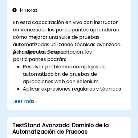
reutilizables utilizando las mejores
prácticas de la industria.
14 Horas
En esta capacitación en vivo con instructor
en Venezuela, los participantes aprenderán
cómo mejorar una suite de pruebas
automatizadas utilizando técnicas avanzadas
para ejecutar Selenium.
Al finalizar esta capacitación, los
participantes podrán:
Resolver problemas complejos de
automatización de pruebas de
aplicaciones web con Selenium.
Aplicar expresiones regulares y técnicas
de verificación basadas en patrones.
Leer más...
Gestionar excepciones que detienen la
ejecución de las pruebas.
Buscar objetos web de forma
TestStand Avanzado: Dominio de la
programática.
Automatización de Pruebas
Capturar datos dinámicamente desde