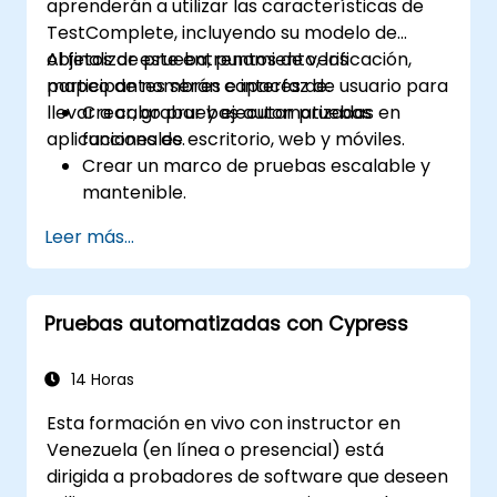
aprenderán a utilizar las características de
TestComplete, incluyendo su modelo de
objetos de prueba, puntos de verificación,
Al finalizar este entrenamiento, los
mapeo de nombres e interfaz de usuario para
participantes serán capaces de:
llevar a cabo pruebas automatizadas en
Crear, grabar y ejecutar pruebas
aplicaciones de escritorio, web y móviles.
funcionales.
Crear un marco de pruebas escalable y
mantenible.
Crear puntos de verificación, ajustar las
Leer más...
pruebas para múltiples dispositivos y
analizar los resultados de las pruebas.
Utilizar las extensiones de script de
Pruebas automatizadas con Cypress
TestComplete.
14 Horas
Esta formación en vivo con instructor en
Venezuela (en línea o presencial) está
dirigida a probadores de software que deseen