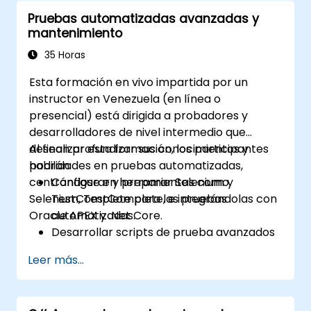
Pruebas automatizadas avanzadas y
mantenimiento
35 Horas
Esta formación en vivo impartida por un
instructor en Venezuela (en línea o
presencial) está dirigida a probadores y
desarrolladores de nivel intermedio que
desean profundizar sus conocimientos y
Al finalizar esta formación, los participantes
habilidades en pruebas automatizadas,
podrán:
centrándose en herramientas como
Configurar y preparar Selenium y
Selenium, TestComplete, e integrándolas con
TestComplete para las pruebas
Oracle APEX y .Net Core.
automatizadas.
Desarrollar scripts de prueba avanzados
y estructuras de trabajo (frameworks).
Leer más...
Integrar las pruebas automatizadas con
aplicaciones de Oracle APEX y .Net Core.
Aplicar técnicas de aprendizaje