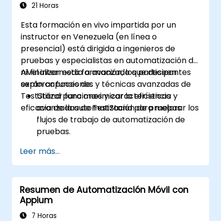
controles web.
21 Horas
Crear un marco de trabajo para pruebas
Esta formación en vivo impartida por un
basadas en datos.
instructor en Venezuela (en línea o
Distribuir las pruebas con Selenium Grid.
presencial) está dirigida a ingenieros de
pruebas y especialistas en automatización de
nivel intermedio a avanzado que deseen
Al finalizar esta formación, los participantes
explorar funciones y técnicas avanzadas de
serán capaces de:
TestStand para maximizar la eficiencia y
Utilizar funciones y características
eficacia de la automatización de pruebas.
avanzadas de TestStand para mejorar los
flujos de trabajo de automatización de
pruebas.
Personalizar interfaces de usuario y
Leer más...
desarrollar secuencias de prueba
avanzadas.
Implementar técnicas avanzadas de
Resumen de Automatización Móvil con
procesamiento de resultados y
Appium
generación de informes.
Integrar TestStand con bases de datos
7 Horas