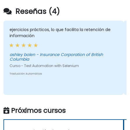
Reseñas (4)
ercicios prácticos, lo que facilita la retención de
Asunto
formación
compe
hley bolen - Insurance Corporation of British
Pedro M
lumbia
Curso - 
rso - Test Automation with Selenium
Traducció
ducción Automática
Próximos cursos