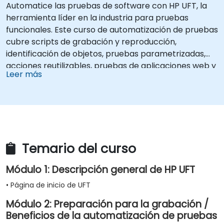
Automatice las pruebas de software con HP UFT, la
herramienta líder en la industria para pruebas
funcionales. Este curso de automatización de pruebas
cubre scripts de grabación y reproducción,
identificación de objetos, pruebas parametrizadas,
acciones reutilizables, pruebas de aplicaciones web y
Leer más
validación de API a través de laboratorios prácticos.
Aprenda a convertir casos de prueba manuales en
scripts automatizados robustos, use puntos de
control y sincronización, y construya marcos de
prueba escalables para flujos de trabajo de garantía
de calidad de nivel empresarial y pruebas de
Temario del curso
regresión.
Módulo 1: Descripción general de HP UFT
• Página de inicio de UFT
Módulo 2: Preparación para la grabación /
Beneficios de la automatización de pruebas