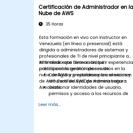
Certificación de Administrador en l
Nube de AWS
35 Horas
Esta formación en vivo con instructor en
Venezuela (en línea o presencial) está
dirigida a administradores de sistemas y
profesionales de TI de nivel principiante a
intermedio que desean adquirir experienci
Al finalizar esta formación, los
práctica en la gestión de servicios en la
participantes serán capaces de:
nube de AWS y prepararse para el examen
Configurar y establecer los servicios y
de AWS Certified SysOps Administrator -
recursos de AWS de manera segura.
Associate.
Gestionar identidades de usuario,
permisos y acceso a los recursos de
AWS.
Leer más...
Diseñar e implementar sistemas
escalables, altamente disponibles y
tolerantes a fallos en AWS.
Implementar y gestionar el flujo de
datos hacia y desde AWS.