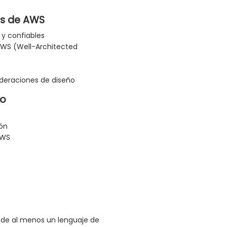
es de AWS
 y confiables
 AWS (Well-Architected
deraciones de diseño
co
ión
AWS
 de al menos un lenguaje de