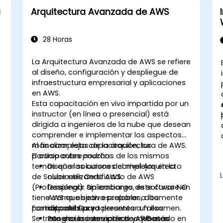
a
Arquitectura Avanzada de AWS
28 Horas
La Arquitectura Avanzada de AWS se refiere
al diseño, configuración y despliegue de
infraestructura empresarial y aplicaciones
en AWS.
Esta capacitación en vivo impartida por un
a
instructor (en línea o presencial) está
dirigida a ingenieros de la nube que desean
comprender e implementar los aspectos
más complejos de la arquitectura de AWS.
Al finalizar esta capacitación, los
El curso cubre muchos de los mismos
participantes podrán:
temas que los cursos del nivel Arquitecto
Diseñar soluciones complejas en la
de Soluciones Certificado de AWS
nube utilizando AWS.
(Professional). Sin embargo, este curso NO
Desplegar aplicaciones de software en
tiene como objetivo preparar a los
AWS que sean escalables, altamente
participantes para presentar un examen.
Formato del Curso
disponibles y tolerantes a fallos.
Se trata de un curso práctico y basado en
Integrar los servicios de AWS más
Ponencias interactivas y debates.