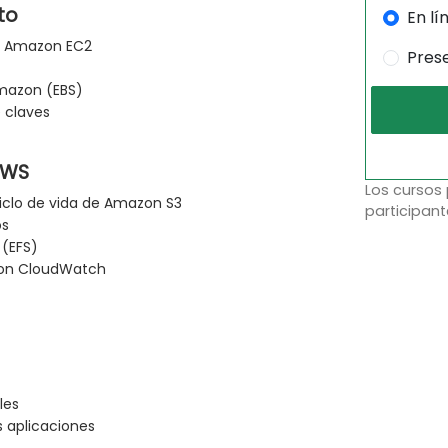
to
En lí
as Amazon EC2
Pres
mazon (EBS)
 claves
AWS
Los cursos
iclo de vida de Amazon S3
participant
os
 (EFS)
on CloudWatch
les
s aplicaciones