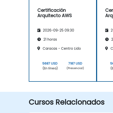
Certificación
Cer
Arquitecto AWS
Arq
2026-09-25 09:30
2
21 horas
2
Caracas - Centro Lido
C
5687 USD
7187 USD
5
(En línea)
(
(Presencial)
Cursos Relacionados