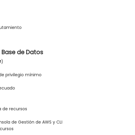
rutamiento
e Base de Datos
M)
de privilegio mínimo
decuado
a de recursos
nsola de Gestión de AWS y CLI
ecursos