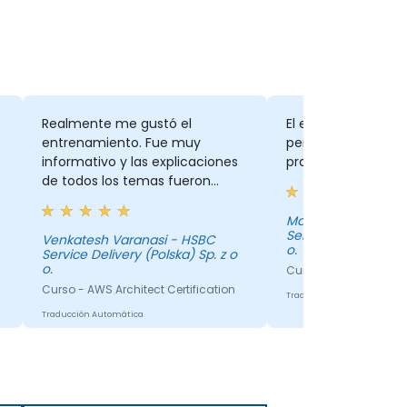
Realmente me gustó el
El entrenamiento 
entrenamiento. Fue muy
pero requiere más
informativo y las explicaciones
practicar y realiza
.
de todos los temas fueron
claras durante todo el curso.
Manu Megaravalli 
Service Delivery (Po
Venkatesh Varanasi - HSBC
o.
Service Delivery (Polska) Sp. z o
o.
Curso - AWS Architect
Curso - AWS Architect Certification
Traducción Automática
Traducción Automática