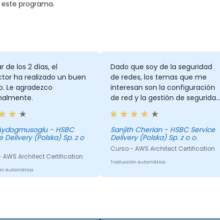
n este programa.
r de los 2 días, el
Dado que soy de la seguridad
ctor ha realizado un buen
de redes, los temas que me
o. Le agradezco
interesan son la configuración
nalmente.
de red y la gestión de seguridad
Como se mencionó antes, 16
horas no son suficientes para
cubrir todos los temas, pero el
 Aydogmusoglu - HSBC
Sanjith Cherian - HSBC Service
e Delivery (Polska) Sp. z o
Delivery (Polska) Sp. z o o.
entrenamiento está planeado
de manera que brinde una
Curso - AWS Architect Certification
 AWS Architect Certification
visión general de cómo
Traducción Automática
funciona la nube.
ón Automática