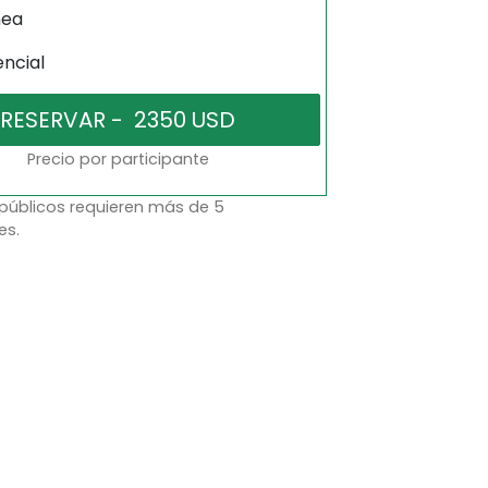
nea
encial
Precio por participante
 públicos requieren más de 5
es.