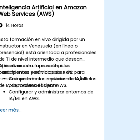
Inteligencia Artificial en Amazon
Web Services (AWS)
14 Horas
Esta formación en vivo dirigida por un
instructor en Venezuela (en línea o
presencial) está orientada a profesionales
de TI de nivel intermedio que desean
aprender cómo aprovechar las
Al finalizar esta formación, los
herramientas y servicios de AWS para
participantes serán capaces de:
construir, entrenar e implementar modelos
Comprender los servicios de IA/ML
de IA de manera eficiente.
proporcionados por AWS.
Configurar y administrar entornos de
IA/ML en AWS.
Adquirir experiencia práctica en la
Leer más...
construcción, entrenamiento e
implementación de modelos de IA
utilizando Amazon SageMaker.
Aprender a utilizar diversos servicios de
IA de AWS para casos de uso