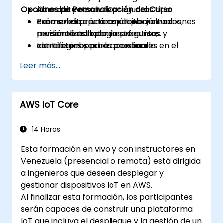
Opciones de Personalización del Curso
Abordar y resolver preguntas tipo
de arquitectura.
examen de opción múltiple y situaciones
Exámenes prácticos cronometrados,
Para solicitar una capacitación
mediante estrategias efectivas.
revisión detallada de preguntas y
personalizada para este curso,
Identificar brechas personales en el
estrategias para la prueba.
contáctenos para coordinarla.
estudio y crear un plan de preparación
Leer más...
enfocado para el examen de
certificación.
AWS IoT Core
14 Horas
Esta formación en vivo y con instructores en
Venezuela (presencial o remota) está dirigida
a ingenieros que deseen desplegar y
gestionar dispositivos IoT en AWS.
Al finalizar esta formación, los participantes
serán capaces de construir una plataforma
IoT que incluya el despliegue y la gestión de un