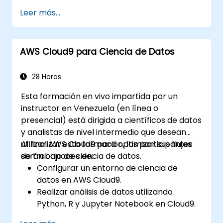
Desarrollar y ejecutar aplicaciones
Leer más...
simples dentro de AWS Cloud9.
Familiarizarse con las funciones de
colaboración de AWS Cloud9.
AWS Cloud9 para Ciencia de Datos
28 Horas
Esta formación en vivo impartida por un
instructor en Venezuela (en línea o
presencial) está dirigida a científicos de datos
y analistas de nivel intermedio que desean
utilizar AWS Cloud9 para optimizar sus flujos
Al finalizar esta formación, los participantes
de trabajo de ciencia de datos.
serán capaces de:
Configurar un entorno de ciencia de
datos en AWS Cloud9.
Realizar análisis de datos utilizando
Python, R y Jupyter Notebook en Cloud9.
Integrar AWS Cloud9 con servicios de