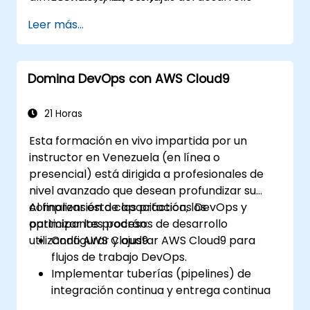
serverless.
Leer más...
Crear, subir y ejecutar funciones de AWS
Lambda.
Integrar funciones de Lambda con
Domina DevOps con AWS Cloud9
diferentes fuentes de eventos.
Empaquetar, implementar, monitorear y
solucionar problemas de aplicaciones
21 Horas
basadas en Lambda.
Esta formación en vivo impartida por un
instructor en Venezuela (en línea o
presencial) está dirigida a profesionales de
nivel avanzado que desean profundizar su
comprensión de las prácticas DevOps y
Al finalizar esta capacitación, los
optimizar los procesos de desarrollo
participantes podrán:
utilizando AWS Cloud9.
Configurar y ajustar AWS Cloud9 para
flujos de trabajo DevOps.
Implementar tuberías (pipelines) de
integración continua y entrega continua
(CI/CD).