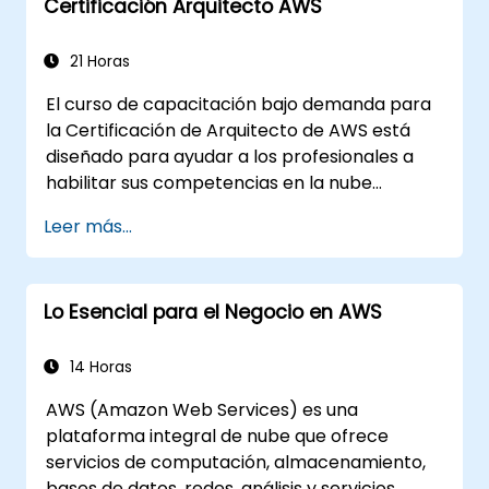
Certificación Arquitecto AWS
Aprender a utilizar diversos servicios de IA
de AWS para casos de uso específicos.
21 Horas
El curso de capacitación bajo demanda para
la Certificación de Arquitecto de AWS está
diseñado para ayudar a los profesionales a
habilitar sus competencias en la nube
mediante el uso de Amazon Web Services.
Leer más...
Este curso se imparte con ejemplos prácticos
de la vida real, ayudando a los participantes a
comprender la aplicación práctica de
Lo Esencial para el Negocio en AWS
conceptos fundamentales de la computación
en la nube, Amazon Web Services (AWS),
Infraestructura como Servicio (IaaS),
14 Horas
Plataforma como Servicio (PaaS), Software
AWS (Amazon Web Services) es una
como Servicio (SaaS), Nubes Privadas y
plataforma integral de nube que ofrece
Programación en la Nube. Al finalizar este
servicios de computación, almacenamiento,
curso, los participantes podrán realizar sus
bases de datos, redes, análisis y servicios