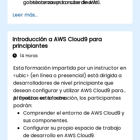
gobernanza en la nube de AWS.
contáctenos para coordinarlo.
Elaborar un plan general de migración o
Leer más...
adopción de la nube, considerando los
costos y riesgos a alto nivel.
Introducción a AWS Cloud9 para
principiantes
14 Horas
Esta formación impartida por un instructor en
<ubic> (en línea o presencial) está dirigida a
desarrolladores de nivel principiante que
desean configurar y utilizar AWS Cloud9 para
proyectos en la nube.
Al finalizar esta formación, los participantes
podrán:
Comprender el entorno de AWS Cloud9 y
sus componentes.
Configurar su propio espacio de trabajo
de desarrollo en AWS Cloud9.