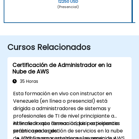
12250 USD
(Presencial)
Cursos Relacionados
Certificación de Administrador en la
Nube de AWS
35 Horas
Esta formación en vivo con instructor en
Venezuela (en línea o presencial) está
dirigida a administradores de sistemas y
profesionales de TI de nivel principiante a
intermedio que desean adquirir experiencia
Al finalizar esta formación, los participantes
práctica en la gestión de servicios en la nube
serán capaces de:
de AWS y prepararse para el examen de AWS
Configurar y establecer los servicios y