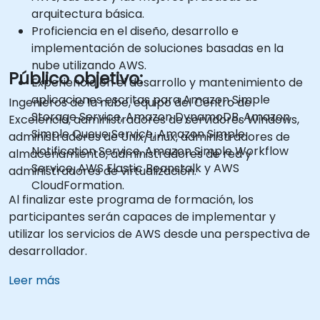
arquitectura básica.
Proficiencia en el diseño, desarrollo e
implementación de soluciones basadas en la
nube utilizando AWS.
Público objetivo:
Experiencia en el desarrollo y mantenimiento de
aplicaciones escritas para Amazon Simple
Ingenieros de la nube, equipo del Centro de
Storage Service, Amazon DynamoDB, Amazon
Excelencia, administradores de servidores Windows,
Simple Queue Service, Amazon Simple
administradores de Unix/Linux, administradores de
Notification Service, Amazon Simple Workflow
almacenamiento, administradores de red y
Service, AWS Elastic Beanstalk y AWS
administradores de virtualización.
CloudFormation.
Al finalizar este programa de formación, los
participantes serán capaces de implementar y
utilizar los servicios de AWS desde una perspectiva de
desarrollador.
Leer más