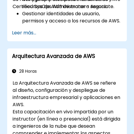
Certified SysOps Administrator - Associate.
recursos de AWS de manera segura.
Gestionar identidades de usuario,
permisos y acceso a los recursos de AWS.
Diseñar e implementar sistemas
Leer más...
escalables, altamente disponibles y
tolerantes a fallos en AWS.
Implementar y gestionar el flujo de datos
Arquitectura Avanzada de AWS
hacia y desde AWS.
Optimizar el uso de los servicios de AWS
para garantizar un funcionamiento
28 Horas
eficiente y la gestión de costos.
La Arquitectura Avanzada de AWS se refiere
al diseño, configuración y despliegue de
infraestructura empresarial y aplicaciones en
AWS.
Esta capacitación en vivo impartida por un
instructor (en línea o presencial) está dirigida
a ingenieros de la nube que desean
comprender e implementar los aspectos