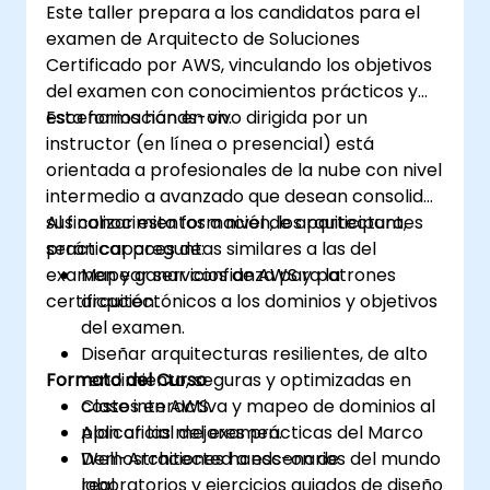
Este taller prepara a los candidatos para el
examen de Arquitecto de Soluciones
Certificado por AWS, vinculando los objetivos
del examen con conocimientos prácticos y
escenarios hands-on.
Esta formación en vivo dirigida por un
instructor (en línea o presencial) está
orientada a profesionales de la nube con nivel
intermedio a avanzado que desean consolidar
sus conocimientos a nivel de arquitectura,
Al finalizar esta formación, los participantes
practicar preguntas similares a las del
serán capaces de:
examen y ganar confianza para la
Mapear servicios de AWS y patrones
certificación.
arquitectónicos a los dominios y objetivos
del examen.
Diseñar arquitecturas resilientes, de alto
Formato del Curso
rendimiento, seguras y optimizadas en
costos en AWS.
Clase interactiva y mapeo de dominios al
Aplicar las mejores prácticas del Marco
plan oficial del examen.
Well-Architected a escenarios del mundo
Demostraciones hands-on de
real.
laboratorios y ejercicios guiados de diseño