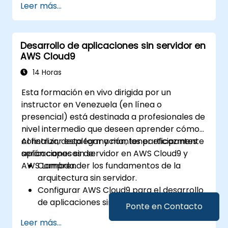
Leer más...
Automatizar los procesos de prueba,
monitoreo e implementación utilizando
AWS Cloud9.
Desarrollo de aplicaciones sin servidor en
Integrar servicios de AWS como Lambda,
AWS Cloud9
EC2 y S3 en los flujos de trabajo DevOps.
Utilizar sistemas de control de código
14 Horas
fuente como GitHub o GitLab dentro de
Esta formación en vivo dirigida por un
AWS Cloud9.
instructor en Venezuela (en línea o
presencial) está destinada a profesionales de
nivel intermedio que deseen aprender cómo
construir, desplegar y mantener eficazmente
Al finalizar esta formación, los participantes
aplicaciones sin servidor en AWS Cloud9 y
serán capaces de:
AWS Lambda.
Comprender los fundamentos de la
arquitectura sin servidor.
Configurar AWS Cloud9 para el desarrollo
de aplicaciones sin servidor.
Ponte en Contacto
Desarrollar, probar y desplegar
Leer más...
aplicaciones sin servidor utilizando AWS