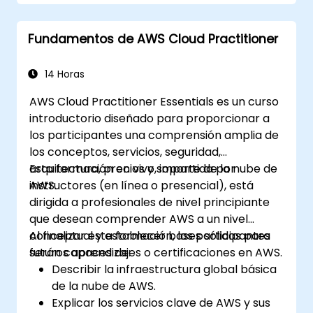
Colaborar con otros desarrolladores
utilizando la plataforma AWS Cloud9.
Fundamentos de AWS Cloud Practitioner
Integrar AWS Cloud9 con otros servicios
de AWS para implementaciones
avanzadas.
14 Horas
AWS Cloud Practitioner Essentials es un curso
introductorio diseñado para proporcionar a
los participantes una comprensión amplia de
los conceptos, servicios, seguridad,
arquitectura, precios y soporte de la nube de
Esta formación en vivo, impartida por
AWS.
instructores (en línea o presencial), está
dirigida a profesionales de nivel principiante
que desean comprender AWS a un nivel
conceptual y establecer bases sólidas para
Al finalizar esta formación, los participantes
futuros aprendizajes o certificaciones en AWS.
serán capaces de:
Describir la infraestructura global básica
de la nube de AWS.
Explicar los servicios clave de AWS y sus