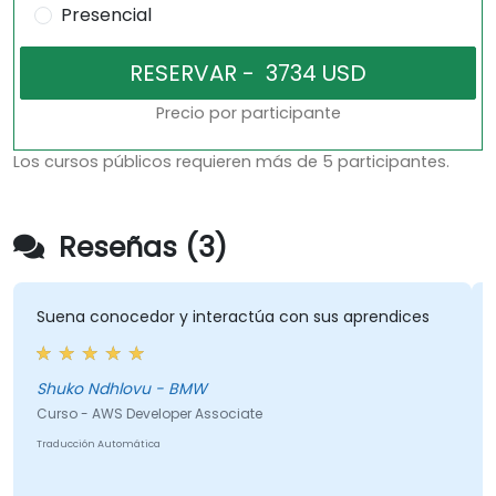
Presencial
Precio por participante
Los cursos públicos requieren más de 5 participantes.
Reseñas (3)
na conocedor y interactúa con sus aprendices
Todo. Ha
mi tiemp
todo, co
pueden i
ko Ndhlovu - BMW
crear un
o - AWS Developer Associate
cción Automática
Matt Sar
Curso - A