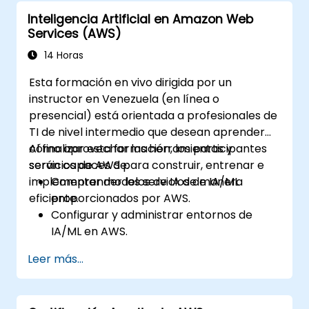
Inteligencia Artificial en Amazon Web
Services (AWS)
14 Horas
Esta formación en vivo dirigida por un
instructor en Venezuela (en línea o
presencial) está orientada a profesionales de
TI de nivel intermedio que desean aprender
cómo aprovechar las herramientas y
Al finalizar esta formación, los participantes
servicios de AWS para construir, entrenar e
serán capaces de:
implementar modelos de IA de manera
Comprender los servicios de IA/ML
eficiente.
proporcionados por AWS.
Configurar y administrar entornos de
IA/ML en AWS.
Adquirir experiencia práctica en la
Leer más...
construcción, entrenamiento e
implementación de modelos de IA
utilizando Amazon SageMaker.