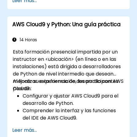
Leer más...
datos de AWS como S3, RDS y Redshift.
Utilizar AWS Cloud9 para el desarrollo y
despliegue de modelos de aprendizaje
AWS Cloud9 y Python: Una guía práctica
automático.
Optimizar flujos de trabajo basados en la
nube para el análisis y procesamiento de
14 Horas
datos.
Esta formación presencial impartida por un
instructor en <ubicación> (en línea o en las
instalaciones) está dirigida a desarrolladores
de Python de nivel intermedio que desean
mejorar su experiencia de desarrollo con AWS
Al finalizar esta formación, los participantes
Cloud9.
podrán:
Configurar y ajustar AWS Cloud9 para el
desarrollo de Python.
Comprender la interfaz y las funciones
del IDE de AWS Cloud9.
Escribir, depurar e implementar
Leer más...
aplicaciones Python en AWS Cloud9.