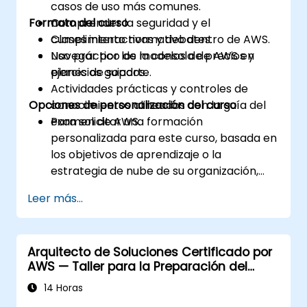
casos de uso más comunes.
Formato del curso
Comprender la seguridad y el
cumplimiento normativo dentro de AWS.
Clases interactivas y debates.
Navegar por los modelos de precios y
Uso práctico de la consola de AWS en
planes de soporte.
ejercicios guiados.
Actividades prácticas y controles de
Opciones de personalización del curso
conocimientos alineados con la guía del
examen de AWS.
Para solicitar una formación
personalizada para este curso, basada en
los objetivos de aprendizaje o la
estrategia de nube de su organización,
contáctenos para coordinar.
Leer más...
Arquitecto de Soluciones Certificado por
AWS — Taller para la Preparación del
Examen
14 Horas