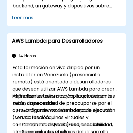
backend, un gateway y dispositivos sobre
AWS.
Leer más...
AWS Lambda para Desarrolladores
14 Horas
Esta formación en vivo dirigida por un
instructor en Venezuela (presencial o
remota) está orientada a desarrolladores
que desean utilizar AWS Lambda para crear e
implementar servicios y aplicaciones en la
Al finalizar esta formación, los participantes
nube, sin necesidad de preocuparse por el
serán capaces de:
aprovisionamiento del entorno de ejecución
Configurar AWS Lambda para ejecutar
(servidores, máquinas virtuales y
una función.
contenedores, disponibilidad, escalabilidad,
Comprender FaaS (Funciones como
almacenamiento, etc.).
Servicio) y las ventajas del desarrollo