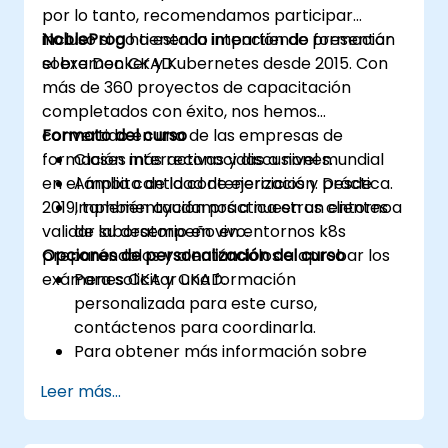
por lo tanto, recomendamos participar
incluso si no tienen la intención de presentar
NobleProg
ha estado impartiendo formación
el examen CKAD.
sobre Docker y Kubernetes desde 2015. Con
más de 360 proyectos de capacitación
completados con éxito, nos hemos
convertido en una de las empresas de
Formato del curso
formación más reconocidas a nivel mundial
Clases interactivas y discusiones.
en el ámbito de la contenerización. Desde
Amplia cantidad de ejercicios y práctica.
2019, también ayudamos a nuestros clientes a
Implementación práctica en un entorno
validar su desempeño en entornos k8s
de laboratorio en vivo.
preparándolos y alentándolos a aprobar los
Opciones de personalización del curso
exámenes CKA y CKAD.
Para solicitar una formación
personalizada para este curso,
contáctenos para coordinarla.
Para obtener más información sobre
CKAD, visite:
Leer más...
https://training.linuxfoundation.org/certificatio
kubernetes-application-developer-
ckad/