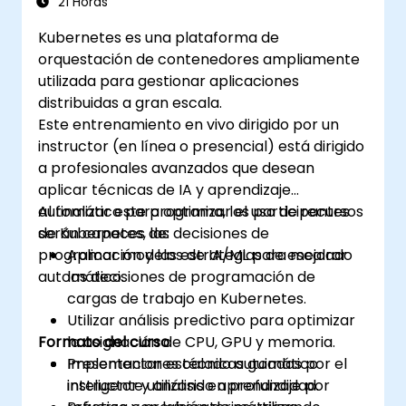
21 Horas
Kubernetes es una plataforma de
orquestación de contenedores ampliamente
utilizada para gestionar aplicaciones
distribuidas a gran escala.
Este entrenamiento en vivo dirigido por un
instructor (en línea o presencial) está dirigido
a profesionales avanzados que desean
aplicar técnicas de IA y aprendizaje
automático para optimizar el uso de recursos
Al finalizar este programa, los participantes
de Kubernetes, las decisiones de
serán capaces de:
programación y las estrategias de escalado
Aplicar modelos de IA/ML para mejorar
automático.
las decisiones de programación de
cargas de trabajo en Kubernetes.
Utilizar análisis predictivo para optimizar
Formato del curso
la asignación de CPU, GPU y memoria.
Implementar escalado automático
Presentaciones técnicas guiadas por el
inteligente utilizando aprendizaje por
instructor y análisis en profundidad.