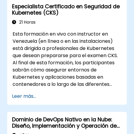
Especialista Certificado en Seguridad de
Kubernetes (CKS)
21 Horas
Esta formación en vivo con instructor en
Venezuela (en línea o en las instalaciones)
está dirigida a profesionales de Kubernetes
que desean prepararse para el examen CKS.
Al final de esta formación, los participantes
sabrán cómo asegurar entornos de
Kubernetes y aplicaciones basadas en
contenedores a lo largo de las diferentes
etapas del ciclo de vida de una aplicación:
Leer más...
construcción, despliegue y ejecución.
Dominio de DevOps Nativo en la Nube:
Diseño, Implementación y Operación de
Microservicios Escalables en Kubernetes