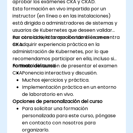
aprobar los exámenes CKA y CKAD.
Esta formación en vivo impartida por un
instructor (en línea o en las instalaciones)
está dirigida a administradores de sistemas y
usuarios de Kubernetes que deseen validar
sus conocimientos aprobando el examen
Por otro lado, la formación también se centra
CKA.
en adquirir experiencia práctica en la
administración de Kubernetes, por lo que
recomendamos participar en ella, incluso si
no tiene la intención de presentar el examen
Formato del curso
CKA.
Ponencia interactiva y discusión.
Muchos ejercicios y práctica.
Implementación práctica en un entorno
de laboratorio en vivo.
Opciones de personalización del curso
Para solicitar una formación
personalizada para este curso, póngase
en contacto con nosotros para
organizarlo.