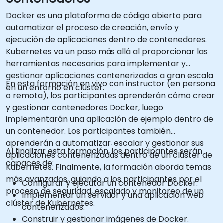
Docker es una plataforma de código abierto para
automatizar el proceso de creación, envío y
ejecución de aplicaciones dentro de contenedores.
Kubernetes va un paso más allá al proporcionar las
herramientas necesarias para implementar y
gestionar aplicaciones contenerizadas a gran escala
En esta formación en vivo con instructor (en persona
en un entorno en clúster.
o remota), los participantes aprenderán cómo crear
y gestionar contenedores Docker, luego
implementarán una aplicación de ejemplo dentro de
un contenedor. Los participantes también
aprenderán a automatizar, escalar y gestionar sus
Al finalizar esta formación, los participantes serán
aplicaciones contenerizadas dentro de un clúster de
capaces de:
Kubernetes. Finalmente, la formación aborda temas
más avanzados, guiando a los participantes por el
Configurar y ejecutar un contenedor Docker.
proceso de seguridad, escalado y monitoreo de un
Implementar un servidor y una aplicación web
clúster de Kubernetes.
contenerizados.
Construir y gestionar imágenes de Docker.