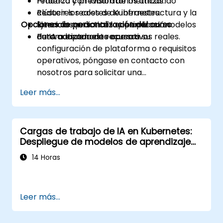
refuerzo y previsión de métricas.
Práctica con laboratorios utilizando
Reducir los costes de infraestructura y la
clústeres reales de Kubernetes.
Opciones de personalización del curso
latencia mediante la optimización
Ejercicios prácticos que aplican modelos
automatizada de recursos.
de IA a escenarios operativos reales.
Para adaptar este curso a su
configuración de plataforma o requisitos
operativos, póngase en contacto con
nosotros para solicitar una
personalización.
Leer más...
Cargas de trabajo de IA en Kubernetes:
Despliegue de modelos de aprendizaje
automático a escala
14 Horas
Leer más...