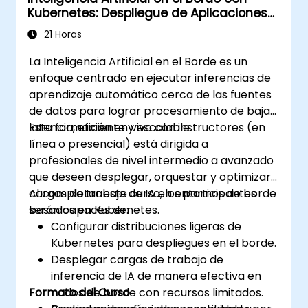
Kubernetes: Despliegue de Aplicaciones
Inteligentes en el Borde
21 Horas
La Inteligencia Artificial en el Borde es un
enfoque centrado en ejecutar inferencias de
aprendizaje automático cerca de las fuentes
de datos para lograr procesamiento de baja
latencia, eficiente y escalable.
Esta formación en vivo con instructores (en
línea o presencial) está dirigida a
profesionales de nivel intermedio a avanzado
que deseen desplegar, orquestar y optimizar
cargas de trabajo de IA en entornos de borde
Al completar este curso, los participantes
basados en Kubernetes.
serán capaces de:
Configurar distribuciones ligeras de
Kubernetes para despliegues en el borde.
Desplegar cargas de trabajo de
inferencia de IA de manera efectiva en
Formato del Curso
nodos de borde con recursos limitados.