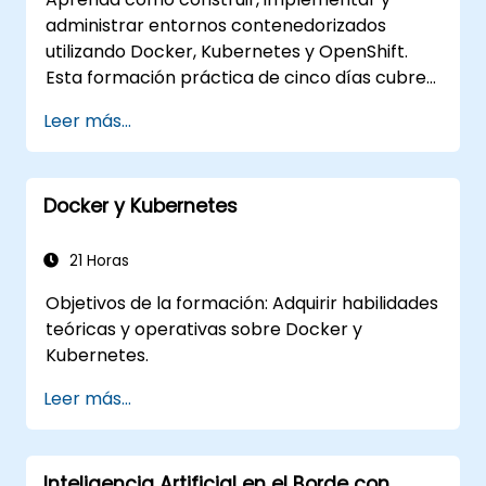
administrar entornos contenedorizados
utilizando Docker, Kubernetes y OpenShift.
Esta formación práctica de cinco días cubre
imágenes de contenedores, cargas de
Leer más...
trabajo de Kubernetes, red del clúster,
almacenamiento, seguridad, monitoreo y
administración práctica de OpenShift. Los
Docker y Kubernetes
participantes adquieren las habilidades
necesarias para operar plataformas
contenedoras modernas y resolver
21 Horas
problemas de aplicaciones en entornos de
Objetivos de la formación: Adquirir habilidades
desarrollo y producción.
teóricas y operativas sobre Docker y
Kubernetes.
Leer más...
Inteligencia Artificial en el Borde con