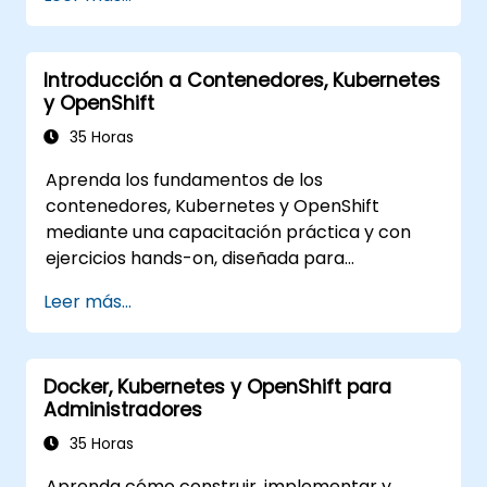
Introducción a Contenedores, Kubernetes
y OpenShift
35 Horas
Aprenda los fundamentos de los
contenedores, Kubernetes y OpenShift
mediante una capacitación práctica y con
ejercicios hands-on, diseñada para
desarrolladores, ingenieros de DevOps y
Leer más...
profesionales de TI. Los participantes
aprenderán cómo crear aplicaciones
contenidas, desplegar cargas de trabajo,
Docker, Kubernetes y OpenShift para
gestionar recursos de Kubernetes y utilizar
Administradores
OpenShift para agilizar la entrega de
aplicaciones modernas en entornos de nube
35 Horas
e híbridos.
Aprenda cómo construir, implementar y