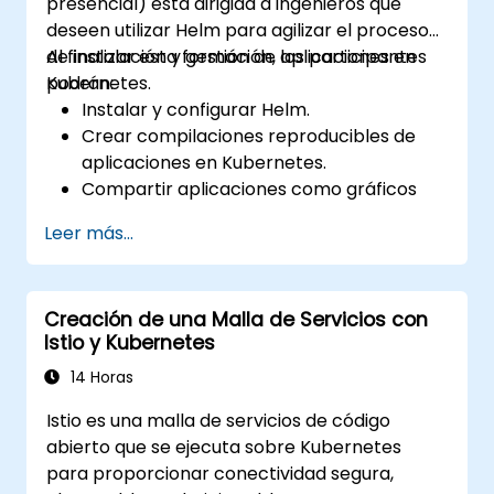
presencial) está dirigida a ingenieros que
deseen utilizar Helm para agilizar el proceso
de instalación y gestión de aplicaciones en
Al finalizar esta formación, los participantes
Kubernetes.
podrán:
Instalar y configurar Helm.
Crear compilaciones reproducibles de
aplicaciones en Kubernetes.
Compartir aplicaciones como gráficos
(charts) de Helm.
Leer más...
Ejecutar aplicaciones de terceros
guardadas como gráficos de Helm.
Gestionar las versiones (releases) de
Creación de una Malla de Servicios con
paquetes de Helm.
Istio y Kubernetes
14 Horas
Istio es una malla de servicios de código
abierto que se ejecuta sobre Kubernetes
para proporcionar conectividad segura,