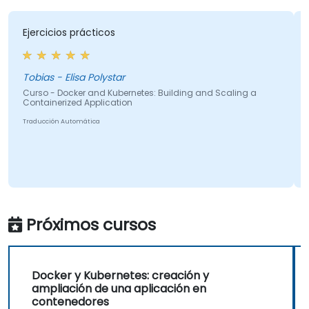
cios prácticos
El formado
¡Cinco pulgares arriba
preguntas y
sentí ningu
- Elisa Polystar
 Docker and Kubernetes: Building and Scaling a
erized Application
Alexandre - 
ón Automática
Curso - Dock
Containerize
Traducción Aut
Próximos cursos
Docker y Kubernetes: creación y
ampliación de una aplicación en
contenedores