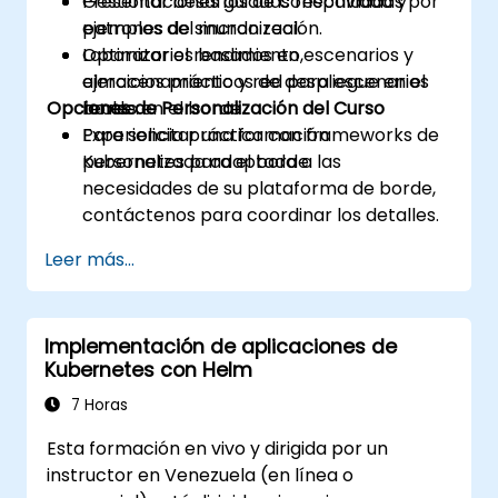
Gestionar desafíos de conectividad y
Presentaciones guiadas respaldadas por
patrones de sincronización.
ejemplos del mundo real.
Optimizar el rendimiento,
Laboratorios basados en escenarios y
almacenamiento y red para escenarios
ejercicios prácticos de despliegue en el
Opciones de Personalización del Curso
reales en el borde.
borde.
Experiencia práctica con frameworks de
Para solicitar una formación
Kubernetes para el borde.
personalizada adaptada a las
necesidades de su plataforma de borde,
contáctenos para coordinar los detalles.
Leer más...
Implementación de aplicaciones de
Kubernetes con Helm
7 Horas
Esta formación en vivo y dirigida por un
instructor en Venezuela (en línea o