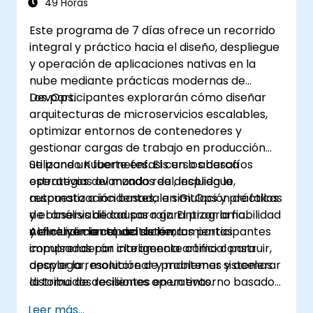
49 Horas
Este programa de 7 días ofrece un recorrido
integral y práctico hacia el diseño, despliegue
y operación de aplicaciones nativas en la
nube mediante prácticas modernas de
DevOps.
Los participantes explorarán cómo diseñar
arquitecturas de microservicios escalables,
optimizar entornos de contenedores y
gestionar cargas de trabajo en producción
utilizando Kubernetes. El curso abarca
Se pone un fuerte énfasis en los desafíos
estrategias avanzadas de despliegue,
operativos del mundo real, incluida la
automatización basada en GitOps y prácticas
respuesta a incidentes, la simulación de fallos
de observabilidad para garantizar la fiabilidad
y el análisis de causas raíz. El programa
y el rendimiento del sistema.
concluye con el uso de herramientas
Al finalizar la capacitación, los participantes
impulsadas por inteligencia artificial para
comprenderán claramente cómo construir,
apoyar la resolución de problemas y acelerar
desplegar, monitorear y mantener sistemas
la toma de decisiones operativas.
distribuidos resilientes en un entorno basado
en Kubernetes.
Leer más...