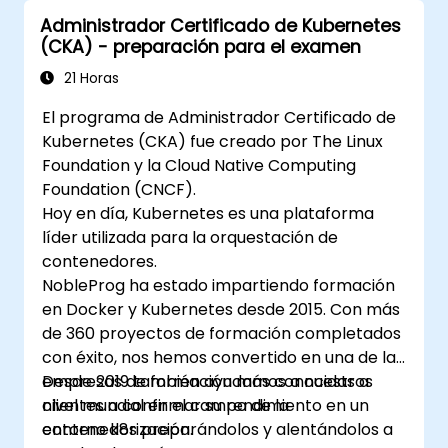
Administrador Certificado de Kubernetes
(CKA) - preparación para el examen
21 Horas
El programa de Administrador Certificado de
Kubernetes (CKA) fue creado por The Linux
Foundation y la Cloud Native Computing
Foundation (CNCF).
Hoy en día, Kubernetes es una plataforma
líder utilizada para la orquestación de
contenedores.
NobleProg ha estado impartiendo formación
en Docker y Kubernetes desde 2015. Con más
de 360 proyectos de formación completados
con éxito, nos hemos convertido en una de las
empresas de formación más conocidas a
Desde 2019 también ayudamos a nuestros
nivel mundial en el campo de la
clientes a confirmar su rendimiento en un
contenedorización.
entorno k8s preparándolos y alentándolos a