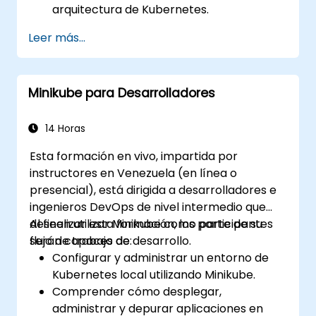
arquitectura de Kubernetes.
Desplegar y gestionar contenedores
Leer más...
usando kubectl y el panel de control de
Minikube.
Configurar soluciones de
Minikube para Desarrolladores
almacenamiento persistente y redes
para Kubernetes.
Utilizar Minikube para desarrollar, probar
14 Horas
y depurar aplicaciones.
Esta formación en vivo, impartida por
instructores en Venezuela (en línea o
presencial), está dirigida a desarrolladores e
ingenieros DevOps de nivel intermedio que
deseen utilizar Minikube como parte de su
Al finalizar esta formación, los participantes
flujo de trabajo de desarrollo.
serán capaces de:
Configurar y administrar un entorno de
Kubernetes local utilizando Minikube.
Comprender cómo desplegar,
administrar y depurar aplicaciones en