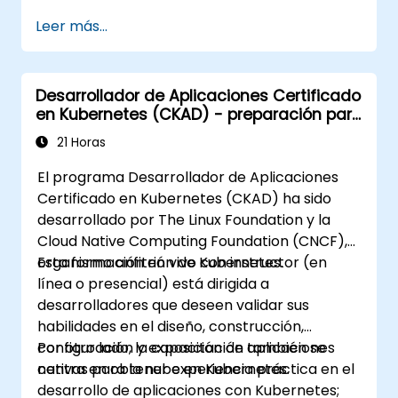
Para obtener más información sobre la
Leer más...
certificación CKA, visite:
https://training.linuxfoundation.org/certificatio
kubernetes-administrator-cka
Desarrollador de Aplicaciones Certificado
en Kubernetes (CKAD) - preparación para
el examen
21 Horas
El programa Desarrollador de Aplicaciones
Certificado en Kubernetes (CKAD) ha sido
desarrollado por The Linux Foundation y la
Cloud Native Computing Foundation (CNCF),
organismo anfitrión de Kubernetes.
Esta formación en vivo con instructor (en
línea o presencial) está dirigida a
desarrolladores que deseen validar sus
habilidades en el diseño, construcción,
configuración y exposición de aplicaciones
Por otro lado, la capacitación también se
nativas para la nube en Kubernetes.
centra en obtener experiencia práctica en el
desarrollo de aplicaciones con Kubernetes;