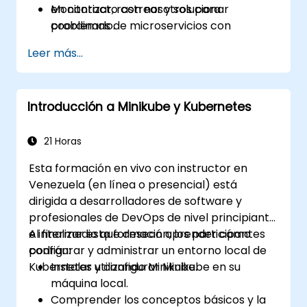
Monitorizar, rastrear y solucionar
en contacto con nosotros para
problemas de microservicios con
coordinarlo.
Prometheus, Grafana y Jaeger.
Leer más...
Integrar Istio con Calico para políticas de
red avanzadas y seguridad.
Introducción a Minikube y Kubernetes
21 Horas
Esta formación en vivo con instructor en
Venezuela (en línea o presencial) está
dirigida a desarrolladores de software y
profesionales de DevOps de nivel principiante
e intermedio que desean aprender cómo
Al finalizar esta formación, los participantes
configurar y administrar un entorno local de
podrán:
Kubernetes utilizando Minikube.
Instalar y configurar Minikube en su
máquina local.
Comprender los conceptos básicos y la