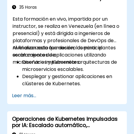
Kubernetes
35 Horas
Esta formación en vivo, impartida por un
instructor, se realiza en Venezuela (en línea o
presencial) y está dirigida a ingenieros de
plataformas y profesionales de DevOps de
nivel avanzado que deseen dominar el
Al finalizar esta formación, los participantes
escalamiento de aplicaciones utilizando
serán capaces de:
microservicios y Kubernetes.
Diseñar e implementar arquitecturas de
microservicios escalables.
Desplegar y gestionar aplicaciones en
clústeres de Kubernetes.
Utilizar gráficos (charts) de Helm para el
Leer más...
despliegue eficiente de servicios.
Monitorear y mantener la salud de los
microservicios en producción.
Operaciones de Kubernetes impulsadas
Aplicar las mejores prácticas de
por IA: Escalado automático,
seguridad y cumplimiento en un entorno
programación y optimización de recursos
de Kubernetes.