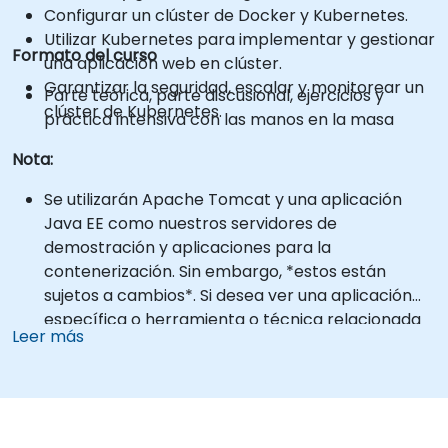
Configurar un clúster de Docker y Kubernetes.
Utilizar Kubernetes para implementar y gestionar
Formato del curso
una aplicación web en clúster.
Garantizar la seguridad, escalar y monitorear un
Parte teórica, parte discusional, ejercicios y
clúster de Kubernetes.
práctica intensiva con las manos en la masa
Nota:
Se utilizarán Apache Tomcat y una aplicación
Java EE como nuestros servidores de
demostración y aplicaciones para la
contenerización. Sin embargo, *estos están
sujetos a cambios*. Si desea ver una aplicación
específica o herramienta o técnica relacionada
Leer más
cubierta en esta formación, por favor
contáctenos para coordinarlo.