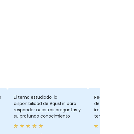
n
El tema estudiado, la
Realmente me gus
disponibilidad de Agustín para
de que creamos nu
responder nuestras preguntas y
imagen de Docker 
su profundo conocimiento
tengamos nuestro 
clúster de k8s. Ta
final con la instal