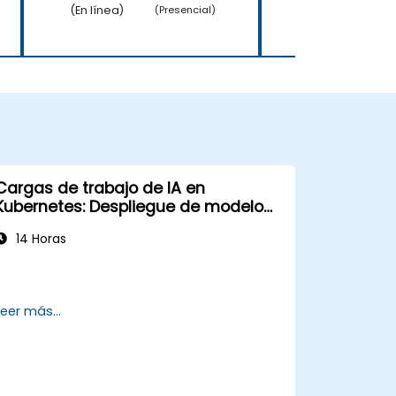
(En línea)
(En línea)
(Presencial)
Cargas de trabajo de IA en
Kubernetes: Despliegue de modelos
de aprendizaje automático a escala
14 Horas
Leer más...