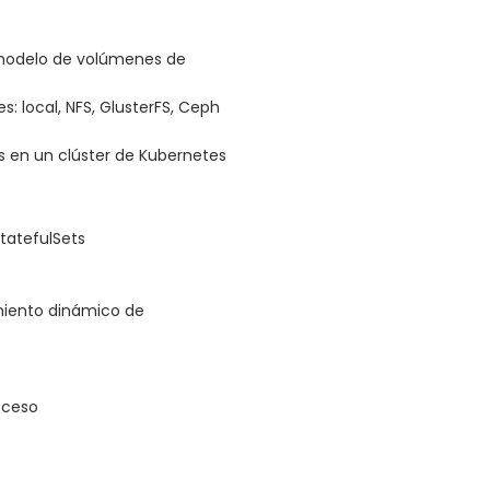
y modelo de volúmenes de
 local, NFS, GlusterFS, Ceph
s en un clúster de Kubernetes
tatefulSets
miento dinámico de
cceso