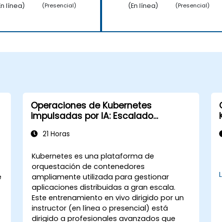
En línea)
(En línea)
(Presencial)
(Presencial)
Operaciones de Kubernetes
impulsadas por IA: Escalado
automático, programación y
21 Horas
optimización de recursos
Kubernetes es una plataforma de
orquestación de contenedores
e
ampliamente utilizada para gestionar
e
aplicaciones distribuidas a gran escala.
Este entrenamiento en vivo dirigido por un
instructor (en línea o presencial) está
dirigido a profesionales avanzados que