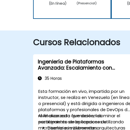
(En línea)
(
(Presencial)
Cursos Relacionados
Ingeniería de Plataformas
Avanzada: Escalamiento con
Microservicios y Kubernetes
35 Horas
Esta formación en vivo, impartida por un
instructor, se realiza en Venezuela (en línea
o presencial) y está dirigida a ingenieros d
plataformas y profesionales de DevOps d
nivel avanzado que deseen dominar el
Al finalizar esta formación, los
escalamiento de aplicaciones utilizando
participantes serán capaces de:
microservicios y Kubernetes.
Diseñar e implementar arquitecturas