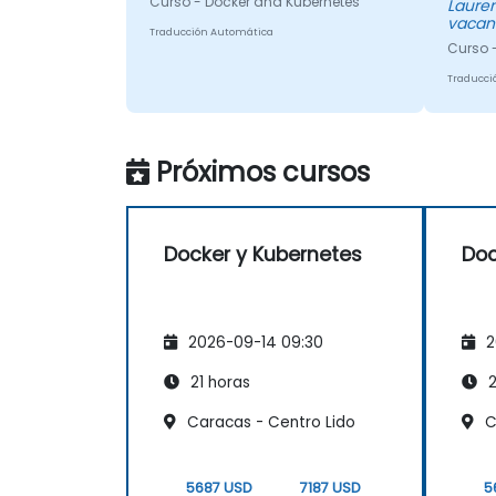
Curso - Docker and Kubernetes
Laurent - L'Office natio
vacan
Traducción Automática
Curso 
Traducci
Próximos cursos
Docker y Kubernetes
Doc
2026-09-14 09:30
2
21 horas
2
Caracas - Centro Lido
C
5687 USD
7187 USD
5