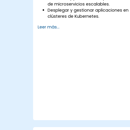
de microservicios escalables.
Desplegar y gestionar aplicaciones en
clústeres de Kubernetes.
Utilizar gráficos (charts) de Helm para
Leer más...
el despliegue eficiente de servicios.
Monitorear y mantener la salud de los
microservicios en producción.
Aplicar las mejores prácticas de
seguridad y cumplimiento en un
entorno de Kubernetes.