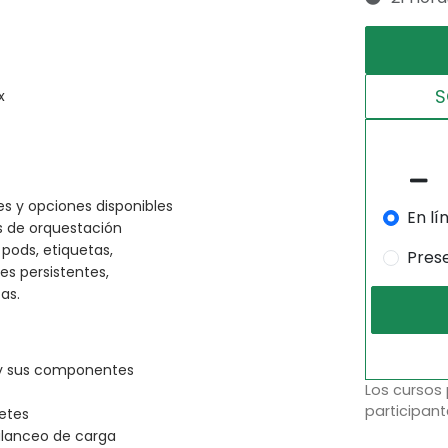
S
x
s y opciones disponibles
En lí
s de orquestación
ods, etiquetas,
Pres
es persistentes,
as.
 y sus componentes
Los cursos
participant
etes
alanceo de carga