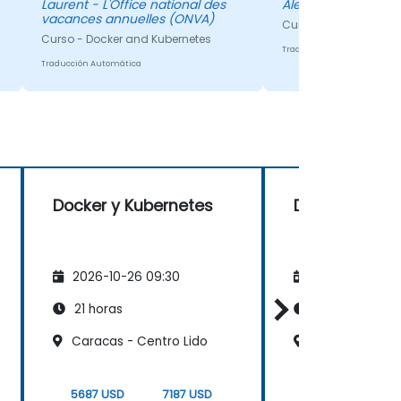
aplicación median
Laurent - L'Office national des
Alexandru Grajdan
vacances annuelles (ONVA)
fue realmente agr
Curso - Docker and K
Curso - Docker and Kubernetes
Además, Konrad ex
Traducción Automática
los temas de man
Traducción Automática
sencilla y respondi
preguntas. Como c
pastel, tuvimos op
de hacer solucion
problemas en vivo, 
realmente valioso.
Docker y Kubernetes
Docker y Kub
2026-10-26 09:30
2026-11-09 09
21 horas
21 horas
Caracas - Centro Lido
Caracas - Cen
5687 USD
7187 USD
5687 USD