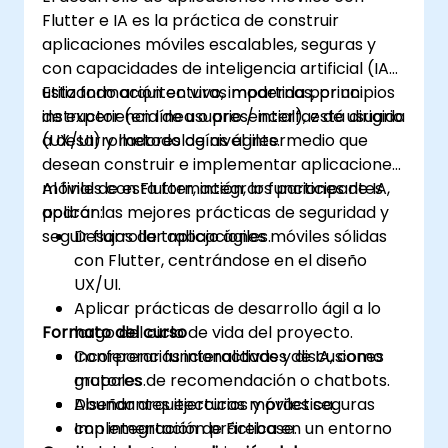
Flutter e IA es la práctica de construir
aplicaciones móviles escalables, seguras y
con capacidades de inteligencia artificial (IA),
utilizando arquitecturas modernas, principios
Esta formación en vivo, impartida por un
de experiencia de usuario / interfaz de usuario
instructor (en línea o presencial), está dirigida
(UX/UI) y metodologías ágiles.
a desarrolladores de nivel intermedio que
desean construir e implementar aplicaciones
móviles con Flutter, integrar funciones de IA,
Al final de esta formación, los participantes
aplicar las mejores prácticas de seguridad y
podrán:
seguir flujos de trabajo ágiles.
Desarrollar aplicaciones móviles sólidas
con Flutter, centrándose en el diseño
UX/UI.
Aplicar prácticas de desarrollo ágil a lo
Formato del curso
largo del ciclo de vida del proyecto.
Incorporar funcionalidades de IA, como
Conferencias interactivas y discusiones
motores de recomendación o chatbots.
grupales.
Diseñar arquitecturas móviles seguras
Abundantes ejercicios y práctica.
con integración de Firebase.
Implementación práctica en un entorno