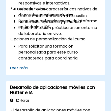
responsivas e interactivas.
Formato del curso
Acceder a las características nativas del
dispositivo mediante plugins.
Conferencia interactiva y discusión.
Desplegar aplicaciones multiplataforma
Numerosos ejercicios y práctica.
en Android e iOS.
Implementación práctica en un entorno
de laboratorio en vivo.
Opciones de personalización del curso
Para solicitar una formación
personalizada para este curso,
contáctenos para coordinarla.
Leer más...
Desarrollo de aplicaciones móviles con
Flutter e IA
12 Horas
El desarrollo de aplicaciones móviles con