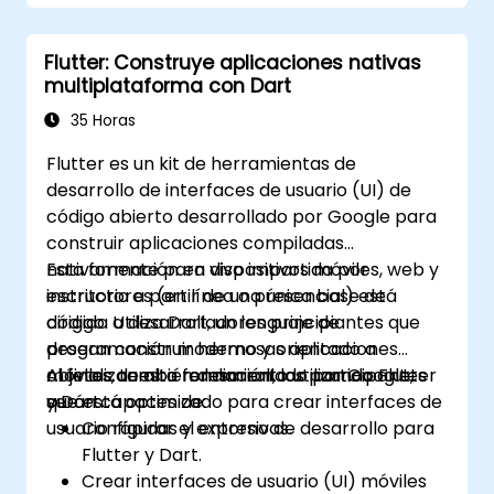
Usar los widgets de Flutter para diseñar y
crear interfaces de usuario atractivas y
Flutter: Construye aplicaciones nativas
fáciles de usar.
multiplataforma con Dart
Desplegar y probar las aplicaciones en
diferentes plataformas (móvil, escritorio,
35 Horas
web, etc.).
Flutter es un kit de herramientas de
desarrollo de interfaces de usuario (UI) de
código abierto desarrollado por Google para
construir aplicaciones compiladas
nativamente para dispositivos móviles, web y
Esta formación en vivo impartida por
escritorio a partir de una única base de
instructores (en línea o presencial) está
código. Utiliza Dart, un lenguaje de
dirigida a desarrolladores principiantes que
programación moderno y orientado a
desean construir hermosas aplicaciones
objetos, también desarrollado por Google,
móviles de alto rendimiento utilizando Flutter
Al finalizar esta formación, los participantes
que está optimizado para crear interfaces de
y Dart.
serán capaces de:
usuario rápidas y expresivas.
Configurar el entorno de desarrollo para
Flutter y Dart.
Crear interfaces de usuario (UI) móviles