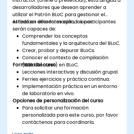
instructor (online o presencial), está dirigida a
desarrolladores que desean aprender a
utilizar el Patrón BLoC para gestionar el
estado en diferentes aplicaciones.
Al finalizar esta formación, los participantes
serán capaces de:
Comprender los conceptos
fundamentales y la arquitectura del BLoC.
Crear, probar y depurar BLoCs.
Conocer el contexto de compilación
Formato del curso
(Build Context) en BLoC.
Lecciones interactivas y discusión grupal.
Ferries ejercicios y práctica continua.
Implementación práctica en un entorno
de laboratorio en vivo.
Opciones de personalización del curso
Para solicitar una formación
personalizada para este curso, por favor
contáctenos para coordinarla.