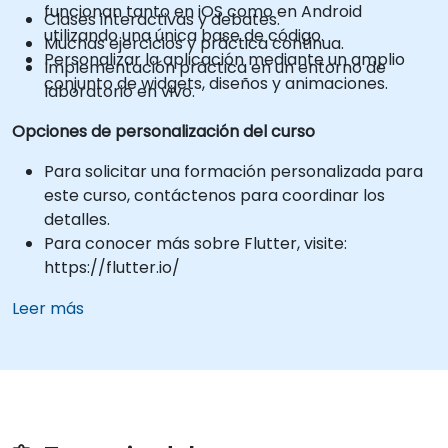
funcionan tanto en iOS como en Android
Clases interactivas y debates.
utilizando una única base de código.
Muchas ejercicios y práctica continua.
Personalizar la aplicación mediante un amplio
Implementación práctica en un entorno de
conjunto de widgets, diseños y animaciones.
laboratorio en vivo.
Opciones de personalización del curso
Para solicitar una formación personalizada para
este curso, contáctenos para coordinar los
detalles.
Para conocer más sobre Flutter, visite:
https://flutter.io/
Leer más