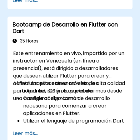
Leer más...
Bootcamp de Desarrollo en Flutter con
Dart
35 Horas
Este entrenamiento en vivo, impartido por un
instructor en Venezuela (en línea o
presencial), está dirigido a desarrolladores
que deseen utilizar Flutter para crear y
construir aplicaciones móviles de alta calidad
Al finalizar este entrenamiento, los
para Android, iOS y otras plataformas desde
participantes serán capaces de:
una base de código común.
Configurar el entorno de desarrollo
necesario para comenzar a crear
aplicaciones en Flutter.
Utilizar el lenguaje de programación Dart
para desarrollar el código que construya
Leer más...
las aplicaciones.