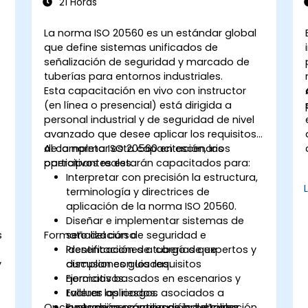
21 Horas
industrial
La norma ISO 20560 es un estándar global
que define sistemas unificados de
señalización de seguridad y marcado de
tuberías para entornos industriales.
Esta capacitación en vivo con instructor
(en línea o presencial) está dirigida a
personal industrial y de seguridad de nivel
avanzado que desee aplicar los requisitos
de la norma ISO 20560 en escenarios
Al completar esta capacitación, los
operativos reales.
participantes estarán capacitados para:
Interpretar con precisión la estructura,
terminología y directrices de
aplicación de la norma ISO 20560.
Diseñar e implementar sistemas de
s
Formato del curso
señalización de seguridad e
identificación de tuberías que
Presentaciones a cargo de expertos y
y
cumplan con los requisitos
discusiones guiadas.
normativos.
Ejercicios basados en escenarios y
Evaluar los riesgos asociados a
talleres aplicados.
Opciones de personalización del curso
sustancias y procesos industriales
Evaluación práctica de la señalización