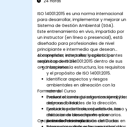
24 Horas
ISO 14001:2015 es una norma internacional
para desarrollar, implementar y mejorar un
Sistema de Gestión Ambiental (SGA).
Este entrenamiento en vivo, impartido por
un instructor (en línea o presencial), está
diseñado para profesionales de nivel
principiante e intermedio que desean
comprender, interpretar y aplicar los
Al completar este taller, los participantes
requisitos de ISO 14001:2015 dentro de sus
serán capaces de:
organizaciones.
Interpretar la estructura, los requisitos
y el propósito de ISO 14001:2015.
Identificar aspectos y riesgos
ambientales en alineación con la
Formato del Curso
norma.
Evaluar el contexto organizacional y la
Presentaciones guiadas con ejemplos
responsabilidades de la dirección.
del mundo real.
Evaluar los controles operativos, las
Ejercicios prácticos, estudios de caso 
métricas de desempeño y los
discusiones basadas en escenarios.
Opciones de Personalización del Curso
procesos de mejora.
Actividades interactivas centradas en
interpretar y aplicar los requisitos de
Para personalizar este curso según las