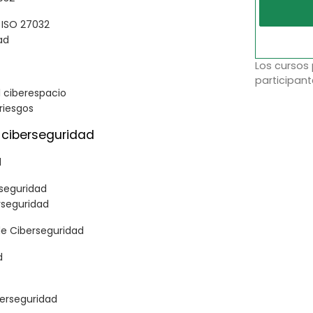
 ISO 27032
ad
Los cursos
participant
l ciberespacio
riesgos
 ciberseguridad
d
rseguridad
rseguridad
de Ciberseguridad
d
berseguridad