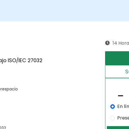
14 Hor
ajo ISO/IEC 27032
S
erespacio
En lí
Pres
032