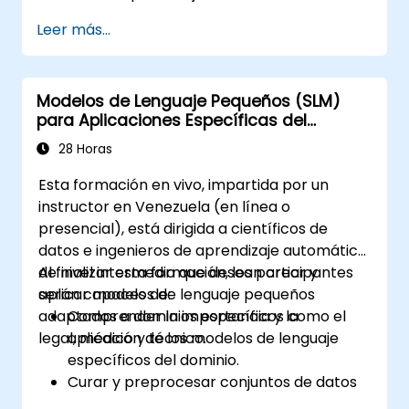
decisiones.
Leer más...
Desarrollar estrategias para desplegar
SLM en sistemas de gestión urbana.
Evaluar el impacto de los SLM en la
Modelos de Lenguaje Pequeños (SLM)
planificación urbana y en las soluciones
para Aplicaciones Específicas del
para ciudades inteligentes.
Dominio
28 Horas
Esta formación en vivo, impartida por un
instructor en Venezuela (en línea o
presencial), está dirigida a científicos de
datos e ingenieros de aprendizaje automático
de nivel intermedio que desean crear y
Al finalizar esta formación, los participantes
aplicar modelos de lenguaje pequeños
serán capaces de:
adaptados a dominios específicos como el
Comprender la importancia y la
legal, médico y técnico.
aplicación de los modelos de lenguaje
específicos del dominio.
Curar y preprocesar conjuntos de datos
especializados para el entrenamiento de