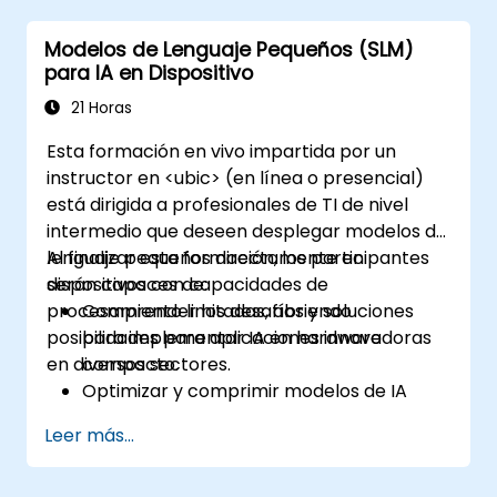
Evaluar y mejorar la eficacia de la
Modelos de Lenguaje Pequeños (SLM)
comunicación humano-IA utilizando
para IA en Dispositivo
métricas apropiadas.
Desplegar interfaces conversacionales
21 Horas
escalables y éticas impulsadas por IA en
Esta formación en vivo impartida por un
escenarios del mundo real.
instructor en <ubic> (en línea o presencial)
está dirigida a profesionales de TI de nivel
intermedio que deseen desplegar modelos de
lenguaje pequeños directamente en
Al finalizar esta formación, los participantes
dispositivos con capacidades de
serán capaces de:
procesamiento limitadas, abriendo
Comprender los desafíos y soluciones
posibilidades para aplicaciones innovadoras
para implementar IA en hardware
en diversos sectores.
compacto.
Optimizar y comprimir modelos de IA
para un despliegue eficiente en el
Leer más...
dispositivo.
Utilizar frameworks y herramientas