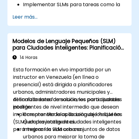
Implementar SLMs para tareas como la
generación de texto y el análisis de
Leer más...
sentimientos.
Optimizar y ajustar los SLMs para casos
de uso específicos.
Modelos de Lenguaje Pequeños (SLM)
Desplegar SLMs en entornos con recursos
para Ciudades Inteligentes: Planificación
limitados.
y Gestión Urbana con IA
Evaluar e interpretar el rendimiento de
14 Horas
los SLMs en escenarios del mundo real.
Esta formación en vivo impartida por un
instructor en Venezuela (en línea o
presencial) está dirigida a planificadores
urbanos, administradores municipales y
desarrolladores de soluciones para ciudades
Al finalizar esta formación, los participantes
inteligentes de nivel intermedio que desean
podrán:
implementar Modelos de Lenguaje Pequeños
Comprender la aplicación de los SLM en
(SLM) en proyectos de ciudades inteligentes
ciudades inteligentes.
para mejorar la vida urbana.
Integrar los SLM con conjuntos de datos
urbanos para mejorar la toma de