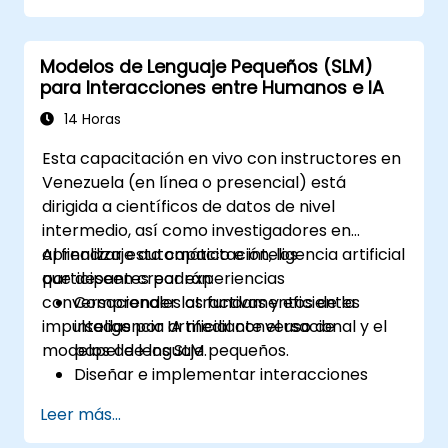
Utilizar hardware y marcos de software
eficientes energéticamente para el
Modelos de Lenguaje Pequeños (SLM)
despliegue de IA.
para Interacciones entre Humanos e IA
Implementar las mejores prácticas para
un desarrollo sostenible de la IA.
14 Horas
Promover y contribuir a prácticas
Esta capacitación en vivo con instructores en
sostenibles en la industria de la IA.
Venezuela (en línea o presencial) está
dirigida a científicos de datos de nivel
intermedio, así como investigadores en
aprendizaje automático e inteligencia artificial
Al finalizar esta capacitación, los
que deseen crear experiencias
participantes podrán:
conversacionales atractivas y eficientes
Comprender los fundamentos de la
impulsadas por IA mediante el uso de
inteligencia artificial conversacional y el
modelos de lenguaje pequeños.
papel de los SLM.
Diseñar e implementar interacciones
centradas en el usuario.
Leer más...
Desarrollar y entrenar SLM para
aplicaciones interactivas.