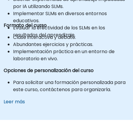
por IA utilizando SLMs.
Implementar SLMs en diversos entornos
educativos.
Formato del curso
Evaluar la efectividad de los SLMs en los
resultados del aprendizaje.
Clase interactiva y debate.
Abundantes ejercicios y prácticas.
Implementación práctica en un entorno de
laboratorio en vivo.
Opciones de personalización del curso
Para solicitar una formación personalizada para
este curso, contáctenos para organizarla.
Leer más