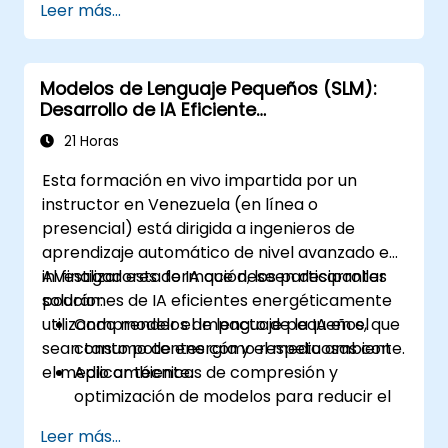
Leer más...
modelos.
Entrenar y ajustar modelos de lenguaje
para aplicaciones específicas del
Modelos de Lenguaje Pequeños (SLM):
dominio.
Desarrollo de IA Eficiente
Evaluar y evaluar las capacidades de los
Energéticamente
modelos utilizando métricas relevantes al
21 Horas
dominio.
Esta formación en vivo impartida por un
Desplegar modelos de lenguaje
instructor en Venezuela (en línea o
específicos del dominio en escenarios del
presencial) está dirigida a ingenieros de
mundo real.
aprendizaje automático de nivel avanzado e
investigadores de IA que deseen desarrollar
Al finalizar esta formación, los participantes
soluciones de IA eficientes energéticamente
podrán:
utilizando modelos de lenguaje pequeños, que
Comprender el impacto de la IA en el
sean tanto potentes como respetuosas con
consumo de energía y el medio ambiente.
el medio ambiente.
Aplicar técnicas de compresión y
optimización de modelos para reducir el
tamaño y el uso energético de los
Leer más...
modelos de IA.