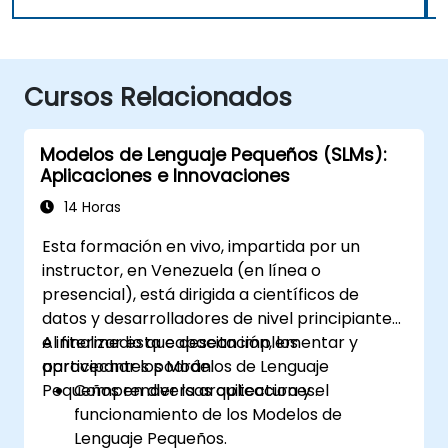
Cursos Relacionados
Modelos de Lenguaje Pequeños (SLMs):
Aplicaciones e Innovaciones
14 Horas
Esta formación en vivo, impartida por un
instructor, en Venezuela (en línea o
presencial), está dirigida a científicos de
datos y desarrolladores de nivel principiante
e intermedio que desean implementar y
Al finalizar esta capacitación, los
aprovechar los Modelos de Lenguaje
participantes podrán:
Pequeños en diversas aplicaciones.
Comprender la arquitectura y el
funcionamiento de los Modelos de
Lenguaje Pequeños.