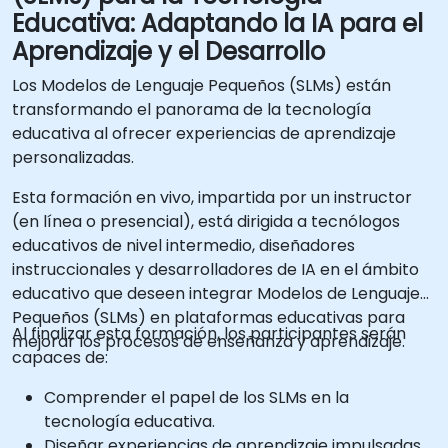
Educativa: Adaptando la IA para el
Aprendizaje y el Desarrollo
Los Modelos de Lenguaje Pequeños (SLMs) están
transformando el panorama de la tecnología
educativa al ofrecer experiencias de aprendizaje
personalizadas.
Esta formación en vivo, impartida por un instructor
(en línea o presencial), está dirigida a tecnólogos
educativos de nivel intermedio, diseñadores
instruccionales y desarrolladores de IA en el ámbito
educativo que deseen integrar Modelos de Lenguaje
Pequeños (SLMs) en plataformas educativas para
Al finalizar esta formación, los participantes serán
mejorar los procesos de enseñanza y aprendizaje.
capaces de:
Comprender el papel de los SLMs en la
tecnología educativa.
Diseñar experiencias de aprendizaje impulsadas