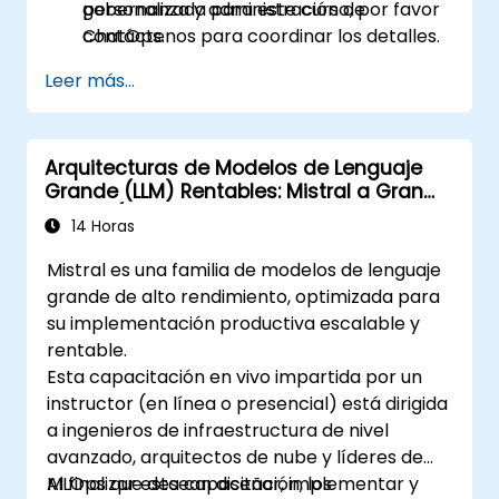
gobernanza y administración de
personalizada para este curso, por favor
ChatOps.
contáctenos para coordinar los detalles.
Leer más...
Arquitecturas de Modelos de Lenguaje
Grande (LLM) Rentables: Mistral a Gran
Escala (Ingeniería de Rendimiento y
14 Horas
Costo)
Mistral es una familia de modelos de lenguaje
grande de alto rendimiento, optimizada para
su implementación productiva escalable y
rentable.
Esta capacitación en vivo impartida por un
instructor (en línea o presencial) está dirigida
a ingenieros de infraestructura de nivel
avanzado, arquitectos de nube y líderes de
MLOps que desean diseñar, implementar y
Al finalizar esta capacitación, los