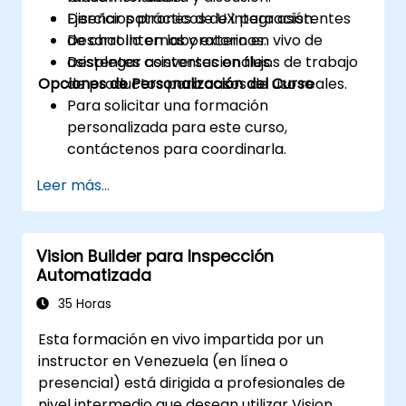
Diseñar patrones de UX para asistentes
Ejercicios prácticos de integración.
de chat internos y externos.
Desarrollo en laboratorio en vivo de
Desplegar asistentes en flujos de trabajo
asistentes conversacionales.
Opciones de Personalización del Curso
de productos para casos de uso reales.
Para solicitar una formación
personalizada para este curso,
contáctenos para coordinarla.
Leer más...
Vision Builder para Inspección
Automatizada
35 Horas
Esta formación en vivo impartida por un
instructor en Venezuela (en línea o
presencial) está dirigida a profesionales de
nivel intermedio que desean utilizar Vision