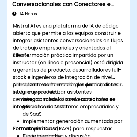
Conversacionales con Conectores e
Integraciones de Mistral
14 Horas
Mistral AI es una plataforma de IA de código
abierto que permite a los equipos construir e
integrar asistentes conversacionales en flujos
de trabajo empresariales y orientados al
cliente.
Esta formación práctica impartida por un
instructor (en línea o presencial) está dirigida
a gerentes de producto, desarrolladores full-
stack e ingenieros de integración de nivel
principiante a intermedio que desean diseñar,
Al finalizar esta formación, los participantes
integrar y productizar asistentes
serán capaces de:
conversacionales utilizando conectores e
Integrar modelos conversacionales de
integraciones de Mistral.
Mistral con conectores empresariales y
de SaaS.
Implementar generación aumentada por
Formato del Curso
recuperación (RAG) para respuestas
fundamentadas.
Clase interactiva y discusión.