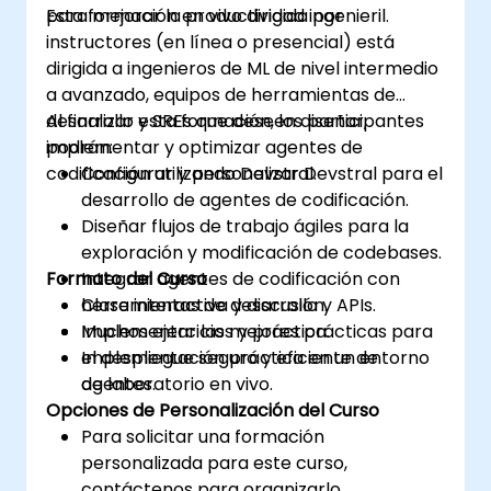
para mejorar la productividad ingenieril.
Esta formación en vivo dirigida por
instructores (en línea o presencial) está
dirigida a ingenieros de ML de nivel intermedio
a avanzado, equipos de herramientas de
desarrollo y SREs que deseen diseñar,
Al finalizar esta formación, los participantes
implementar y optimizar agentes de
podrán:
codificación utilizando Devstral.
Configurar y personalizar Devstral para el
desarrollo de agentes de codificación.
Diseñar flujos de trabajo ágiles para la
exploración y modificación de codebases.
Formato del Curso
Integrar agentes de codificación con
herramientas de desarrollo y APIs.
Clase interactiva y discusión.
Implementar las mejores prácticas para
Muchos ejercicios y práctica.
el despliegue seguro y eficiente de
Implementación práctica en un entorno
agentes.
de laboratorio en vivo.
Opciones de Personalización del Curso
Para solicitar una formación
personalizada para este curso,
contáctenos para organizarlo.