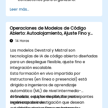
Leer más...
Operaciones de Modelos de Código
Abierto: Autoalojamiento, Ajuste Fino y
Gobernanza con Modelos Devstral y
14 Horas
Mistral
Los modelos Devstral y Mistral son
tecnologías de IA de código abierto diseñadas
para un despliegue flexible, ajuste fino e
integración escalable.
Esta formación en vivo impartida por
instructores (en línea o presencial) está
dirigida a ingenieros de aprendizaje
automático (ML) de nivel intermedio-
avanzado, equipos de plataformas e
Al finalizar esta formación, los participantes
ingenieros de investigación que desean
serán capaces de: