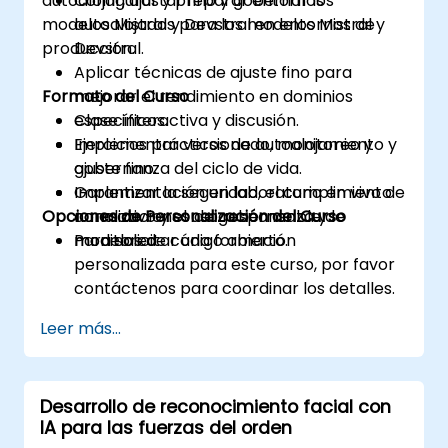
autoalojar, ajustar fino y gobernar los
Configurar y preparar entornos
modelos Mistral y Devstral en entornos de
autoalojados para los modelos Mistral y
producción.
Devstral.
Aplicar técnicas de ajuste fino para
Formato del Curso
mejorar el rendimiento en dominios
específicos.
Clase interactiva y discusión.
Implementar versionado, monitoreo y
Ejercicios prácticos de autoalojamiento y
gobernanza del ciclo de vida.
ajuste fino.
Garantizar la seguridad, el cumplimiento
Implementación en laboratorio en vivo de
Opciones de Personalización del Curso
normativo y el uso responsable de
canalizaciones de gobernanza y
modelos de código abierto.
monitoreo.
Para solicitar una formación
personalizada para este curso, por favor
contáctenos para coordinar los detalles.
Leer más...
Desarrollo de reconocimiento facial con
IA para las fuerzas del orden