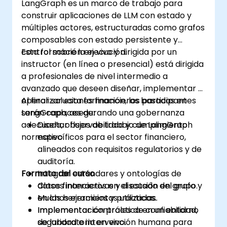
LangGraph es un marco de trabajo para
construir aplicaciones de LLM con estado y
múltiples actores, estructuradas como grafos
composables con estado persistente y
control sobre la ejecución.
Esta formación en vivo y dirigida por un
instructor (en línea o presencial) está dirigida
a profesionales de nivel intermedio a
avanzado que deseen diseñar, implementar y
operar soluciones financieras basadas en
Al finalizar esta formación, los participantes
LangGraph, asegurando una gobernanza
serán capaces de:
adecuada, observabilidad y cumplimiento
Diseñar flujos de trabajo de LangGraph
normativo.
específicos para el sector financiero,
alineados con requisitos regulatorios y de
auditoría.
Formato del curso
Integrar estándares y ontologías de
datos financieros en el estado del grafo y
Clases interactivas y discusión en grupo.
en las herramientas utilizadas.
Muchos ejercicios y prácticas.
Implementar controles de confiabilidad,
Implementación práctica en un entorno
seguridad e intervención humana para
de laboratorio en vivo.