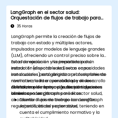
LangGraph en el sector salud:
Orquestación de flujos de trabajo para
entornos regulados
35 Horas
LangGraph permite la creación de flujos de
trabajo con estado y múltiples actores,
impulsados por modelos de lenguaje grandes
(LLM), ofreciendo un control preciso sobre las
rutas de ejecución y la persistencia del
Esta formación en vivo impartida por un
estado. En el sector salud, estas capacidades
instructor (disponible en línea o en sus
son cruciales para garantizar el cumplimiento
instalaciones) está dirigida a profesionales de
normativo, la interoperabilidad y el desarrollo
nivel intermedio a avanzado que deseen
de sistemas de apoyo a la decisión que se
diseñar, implementar y gestionar soluciones
Al finalizar esta formación, los participantes
alineen con los procesos médicos.
basadas en LangGraph para el sector salud,
serán capaces de:
abordando al mismo tiempo los desafíos
Diseñar flujos de trabajo con LangGraph
regulatorios, éticos y operativos.
específicos del sector salud, teniendo en
cuenta el cumplimiento normativo y la