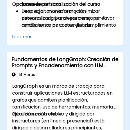
Opciones de personalización del curso
procesos críticos.
Desplegar, monitorear y optimizar
Para solicitar una formación
sistemas LangGraph para mejorar el
personalizada para este curso, por favor
rendimiento, los costos y el cumplimiento
contáctenos para coordinarla.
de los SLAs.
Leer más...
Fundamentos de LangGraph: Creación de
Prompts y Encadenamiento con LLM
basados en grafos
14 Horas
LangGraph es un marco de trabajo para
construir aplicaciones LLM estructuradas en
grafos que admiten planificación,
ramificación, uso de herramientas, memoria y
ejecución controlable.
Esta formación en vivo y dirigida por
instructores (en línea o presencial) está
dirigida a desarrolladores principiantes,