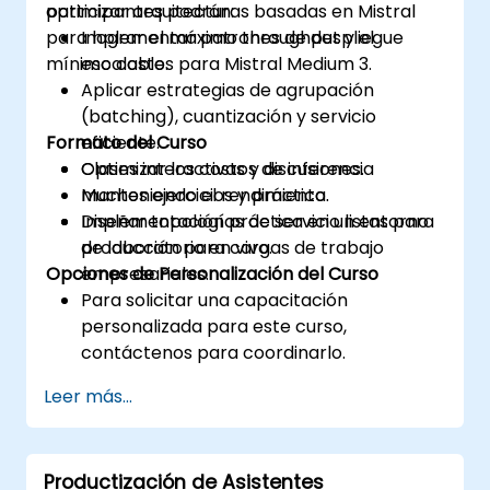
optimizar arquitecturas basadas en Mistral
participantes podrán:
para lograr el máximo throughput y el
Implementar patrones de despliegue
mínimo costo.
escalables para Mistral Medium 3.
Aplicar estrategias de agrupación
(batching), cuantización y servicio
Formato del Curso
eficiente.
Optimizar los costos de inferencia
Clases interactivas y discusiones.
manteniendo el rendimiento.
Muchos ejercicios y práctica.
Diseñar topologías de servicio listas para
Implementación práctica en un entorno
producción para cargas de trabajo
de laboratorio en vivo.
Opciones de Personalización del Curso
empresariales.
Para solicitar una capacitación
personalizada para este curso,
contáctenos para coordinarlo.
Leer más...
Productización de Asistentes