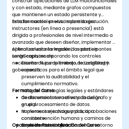
construir aplicaciones de LLM multifuncionales
y con estado, mediante grafos compuestos
que mantienen un estado persistente y
brindan control preciso sobre la ejecución.
Esta formación en vivo impartida por
instructores (en línea o presencial) está
dirigida a profesionales de nivel intermedio a
avanzado que deseen diseñar, implementar y
operar soluciones legales basadas en
Al finalizar esta formación, los participantes
LangGraph, incorporando los controles
serán capaces de:
necesarios de cumplimiento, trazabilidad y
Diseñar flujos de trabajo de LangGraph
gobernanza.
específicos para el ámbito legal que
preserven la auditabilidad y el
cumplimiento normativo.
Formato del Curso
Integrar ontologías legales y estándares
de documentos en el estado del grafo y
Conferencia interactiva y discusión
en el procesamiento de datos.
grupal.
Implementar salvaguardas, aprobaciones
Numerosos ejercicios y práctica
con intervención humana y caminos de
constante.
Opciones de Personalización del Curso
decisión rastreables.
Implementación práctica en un entorno