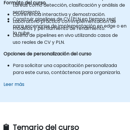
Formato del curso
tareas como detección, clasificación y análisis de
sentimiento.
Conferencia interactiva y demostración.
Construir pipelines de CV/PLN en tiempo real
Laboratorio práctico con implementación de
para escenarios de implementación en edge o en
modelos y perfilamiento de rendimiento.
la nube.
Diseño de pipelines en vivo utilizando casos de
uso reales de CV y PLN.
Opciones de personalización del curso
Para solicitar una capacitación personalizada
para este curso, contáctenos para organizarla.
Leer más
Temario del curso