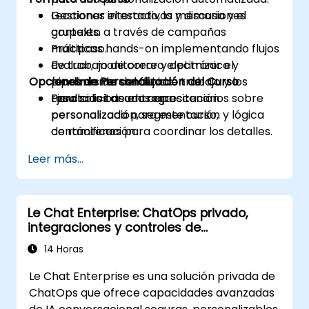
Gestionar el estado, la memoria y el
Lecciones interactivas y discusiones
contexto a través de campañas
grupales.
multipaso.
Prácticas hands-on implementando flujos
Evaluar, monitorear y optimizar el
de trabajo de correo electrónico y
Opciones de Personalización del Curso
rendimiento del flujo de trabajo y los
pipelines de contenido.
resultados de entrega.
Ejercicios basados en escenarios sobre
Para solicitar una capacitación
personalización, segmentación y lógica
personalizada para este curso,
de ramificación.
contáctenos para coordinar los detalles.
Leer más...
Le Chat Enterprise: ChatOps privado,
integraciones y controles de
administración
14 Horas
Le Chat Enterprise es una solución privada de
ChatOps que ofrece capacidades avanzadas