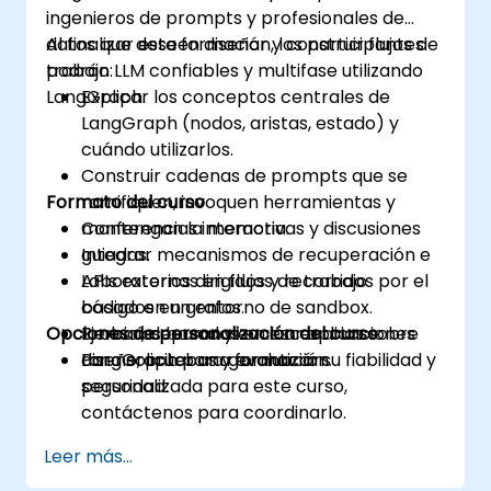
ingenieros de prompts y profesionales de
datos que deseen diseñar y construir flujos de
Al finalizar esta formación, los participantes
trabajo LLM confiables y multifase utilizando
podrán:
LangGraph.
Explicar los conceptos centrales de
LangGraph (nodos, aristas, estado) y
cuándo utilizarlos.
Construir cadenas de prompts que se
Formato del curso
ramifiquen, invoquen herramientas y
mantengan la memoria.
Conferencias interactivas y discusiones
Integrar mecanismos de recuperación e
guiadas.
APIs externas en flujos de trabajo
Laboratorios dirigidos y recorridos por el
basados en grafos.
código en un entorno de sandbox.
Opciones de personalización del curso
Probar, depurar y evaluar aplicaciones
Ejercicios basados en escenarios sobre
LangGraph para garantizar su fiabilidad y
diseño, pruebas y evaluación.
Para solicitar una formación
seguridad.
personalizada para este curso,
contáctenos para coordinarlo.
Leer más...