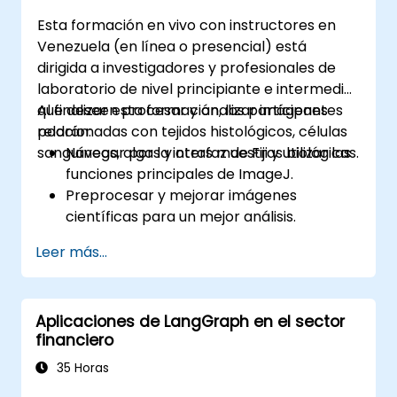
creación, entrenamiento y evaluación de
Esta formación en vivo con instructores en
sistemas de reconocimiento facial.
Venezuela (en línea o presencial) está
Comprender las consideraciones éticas y
dirigida a investigadores y profesionales de
las mejores prácticas en el uso de la
laboratorio de nivel principiante e intermedio
tecnología de reconocimiento facial.
que deseen procesar y analizar imágenes
Al finalizar esta formación, los participantes
relacionadas con tejidos histológicos, células
podrán:
sanguíneas, algas y otras muestras biológicas.
Navegar por la interfaz de Fiji y utilizar las
funciones principales de ImageJ.
Preprocesar y mejorar imágenes
científicas para un mejor análisis.
Analizar imágenes cuantitativamente,
Leer más...
incluyendo el conteo de células y la
medición de áreas.
Automatizar tareas repetitivas utilizando
Aplicaciones de LangGraph en el sector
macros y complementos.
financiero
Personalizar flujos de trabajo para
necesidades específicas de análisis de
35 Horas
imágenes en investigación biológica.