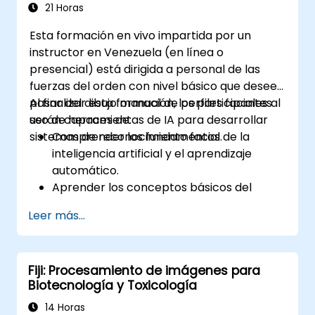
21 Horas
Esta formación en vivo impartida por un
instructor en Venezuela (en línea o
presencial) está dirigida a personal de las
fuerzas del orden con nivel básico que desee
pasar del dibujo manual de perfiles faciales al
Al finalizar esta formación, los participantes
uso de herramientas de IA para desarrollar
serán capaces de:
sistemas de reconocimiento facial.
Comprender los fundamentos de la
inteligencia artificial y el aprendizaje
automático.
Aprender los conceptos básicos del
procesamiento digital de imágenes y su
Leer más...
aplicación en el reconocimiento facial.
Desarrollar habilidades para utilizar
herramientas y marcos de trabajo de IA
Fiji: Procesamiento de imágenes para
que permitan crear modelos de
Biotecnología y Toxicología
reconocimiento facial.
Adquirir experiencia práctica en la
14 Horas