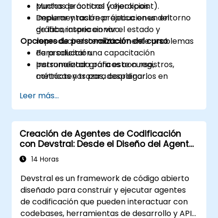
puntos de control (checkpoint).
Muchas prácticas y ejercicios.
Depurar y rastrear ejecuciones del
Implementación práctica en un entorno
gráfico, inspeccionar el estado y
de laboratorio en vivo.
Opciones de personalización del curso
reproducir sistemáticamente problemas
de producción.
Para solicitar una capacitación
Instrumentar gráficos con registros,
personalizada para este curso,
métricas y trazas, desplegarlos en
contáctenos para coordinar.
producción y monitorear SLA y costos.
Leer más...
Creación de Agentes de Codificación
con Devstral: Desde el Diseño del Agente
hasta la Herramientización
14 Horas
Devstral es un framework de código abierto
diseñado para construir y ejecutar agentes
de codificación que pueden interactuar con
codebases, herramientas de desarrollo y APIs