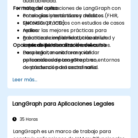
auditableidad.
Formato del curso
Integrar aplicaciones de LangGraph con
ontologías y estándares médicos (FHIR,
Ponencias interactivas y debates.
SNOMED CT, ICD).
Ejercicios prácticos con estudios de casos
Aplicar las mejores prácticas para
reales.
garantizar confiabilidad, trazabilidad y
Práctica de implementación en un
Opciones de personalización del curso
explicabilidad en entornos sensibles.
entorno de laboratorio en vivo.
Desplegar, monitorear y validar
Para solicitar una formación
aplicaciones de LangGraph en entornos
personalizada para este curso,
de producción del sector salud.
contáctenos para coordinarlo.
Leer más...
LangGraph para Aplicaciones Legales
35 Horas
LangGraph es un marco de trabajo para