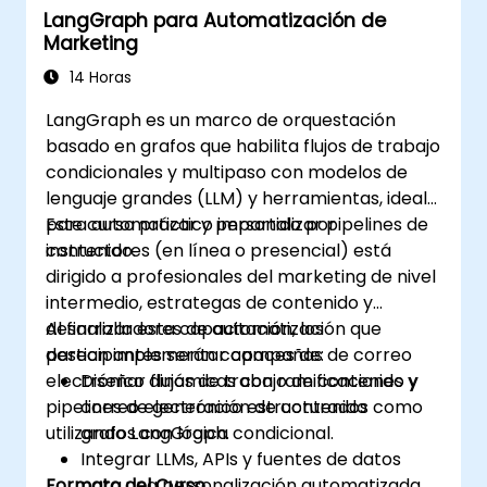
LangGraph para Automatización de
Marketing
14 Horas
LangGraph es un marco de orquestación
basado en grafos que habilita flujos de trabajo
condicionales y multipaso con modelos de
lenguaje grandes (LLM) y herramientas, ideal
para automatizar y personalizar pipelines de
Este curso práctico impartido por
contenido.
instructores (en línea o presencial) está
dirigido a profesionales del marketing de nivel
intermedio, estrategas de contenido y
desarrolladores de automatización que
Al finalizar esta capacitación, los
desean implementar campañas de correo
participantes serán capaces de:
electrónico dinámicas con ramificaciones y
Diseñar flujos de trabajo de contenido y
pipelines de generación de contenido
correo electrónico estructurados como
utilizando LangGraph.
grafos con lógica condicional.
Integrar LLMs, APIs y fuentes de datos
Formato del Curso
para una personalización automatizada.