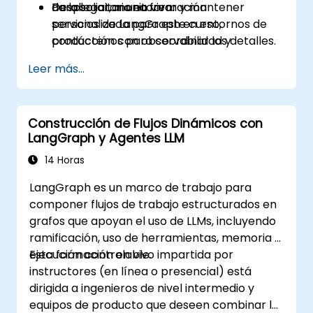
Desplegar, monitorear y mantener
de laboratorio en vivo.
Para solicitar una formación
servicios de LangGraph en entornos de
personalizada para este curso,
producción con observabilidad y
contáctenos para coordinar los detalles.
controles de costos.
Leer más...
Construcción de Flujos Dinámicos con
LangGraph y Agentes LLM
14 Horas
LangGraph es un marco de trabajo para
componer flujos de trabajo estructurados en
grafos que apoyan el uso de LLMs, incluyendo
ramificación, uso de herramientas, memoria y
ejecución controlable.
Esta formación en vivo impartida por
instructores (en línea o presencial) está
dirigida a ingenieros de nivel intermedio y
equipos de producto que deseen combinar la