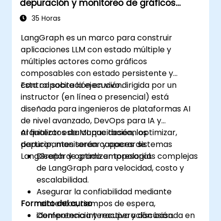
depuración y monitoreo de gráficos
complejos
35 Horas
LangGraph es un marco para construir
aplicaciones LLM con estado múltiple y
múltiples actores como gráficos
composables con estado persistente y
control sobre la ejecución.
Esta capacitación en vivo dirigida por un
instructor (en línea o presencial) está
diseñada para ingenieros de plataformas AI
de nivel avanzado, DevOps para IA y
arquitectos de ML que desean optimizar,
Al finalizar esta capacitación, los
depurar, monitorear y operar sistemas
participantes serán capaces de:
LangGraph de grado empresarial.
Diseñar y optimizar topologías complejas
de LangGraph para velocidad, costo y
escalabilidad.
Asegurar la confiabilidad mediante
Formato del curso
reintentos, tiempos de espera,
idempotencia y recuperación basada en
Conferencia interactiva y discusión.