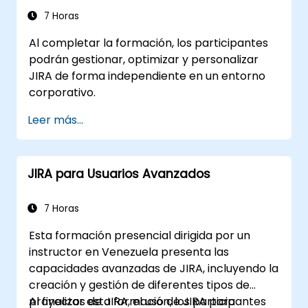
7 Horas
Al completar la formación, los participantes
podrán gestionar, optimizar y personalizar
JIRA de forma independiente en un entorno
corporativo.
Leer más...
JIRA para Usuarios Avanzados
7 Horas
Esta formación presencial dirigida por un
instructor en Venezuela presenta las
capacidades avanzadas de JIRA, incluyendo la
creación y gestión de diferentes tipos de
proyectos de JIRA, el uso de JIRA para
Al finalizar esta formación, los participantes