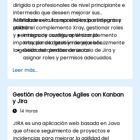
dirigida a profesionales de nivel principiante e
intermedio que deseen mejorar sus
habilidades en Jira aprendiendo a integrar y
Al finalizar esta formación, los participantes
utilizar el complemento Xray, gestionar roles
podrán:
y permisos de usuario, optimizar la
Integrar y configurar el complemento
importación de datos y manejar eficazmente
Xray para la gestión de pruebas.
la gestión del almacenamiento.
Gestionar perfiles de usuario de Jira y
asignar roles y permisos adecuados.
Importar datos en Jira de manera
Leer más...
eficiente siguiendo las mejores prácticas.
Optimizar el uso del almacenamiento en
Jira e implementar estrategias de gestión
Gestión de Proyectos Ágiles con Kanban
de datos.
y Jira
14 Horas
JIRA es una aplicación web basada en Java
que ofrece seguimiento de proyectos e
incidencias para mejorar la agilidad del