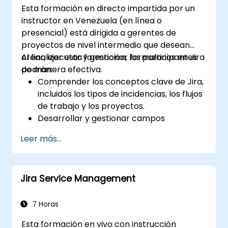
para el equipo y la gerencia
Esta formación en directo impartida por un
instructor en Venezuela (en línea o
presencial) está dirigida a gerentes de
proyectos de nivel intermedio que desean
crear, ejecutar y gestionar formularios en Jira
Al finalizar esta formación, los participantes
de manera efectiva.
podrán:
Comprender los conceptos clave de Jira,
incluidos los tipos de incidencias, los flujos
de trabajo y los proyectos.
Desarrollar y gestionar campos
personalizados para recopilar y organizar
Leer más...
datos de forma eficaz.
Optimizar los procesos relacionados con
formularios para distintos tipos de
Jira Service Management
proyectos y equipos.
7 Horas
Esta formación en vivo con instrucción