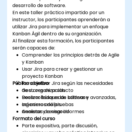
desarrollo de software.
En este taller práctico impartido por un
instructor, los participantes aprenderán a
utilizar Jira para implementar un enfoque
Kanban Ágil dentro de su organización.
Al finalizar esta formación, los participantes
serán capaces de:
Comprender los principios detrás de Agile
y Kanban
Usar Jira para crear y gestionar un
proyecto Kanban
Público objetivo
Personalizar Jira según las necesidades
de su organización
Gestores de producto
Realizar búsquedas básicas y avanzadas,
Desarrolladores de software
así como análisis
Ingenieros de pruebas
Generar y revisar informes
Analistas de negocio
Formato del curso
Parte expositiva, parte discusión,