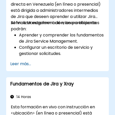
directa en Venezuela (en línea o presencial)
está dirigida a administradores intermedios
de Jira que deseen aprender a utilizar Jira
Service Management de manera eficiente.
Al finalizar esta formación, los participantes
podrán:
Aprender y comprender los fundamentos
de Jira Service Management.
Configurar un escritorio de servicio y
gestionar solicitudes.
Gestionar el backend de Jira Service
Leer más...
Management e integraciones.
Fundamentos de Jira y Xray
14 Horas
Esta formación en vivo con instrucción en
<ubicación> (en línea o presencial) está