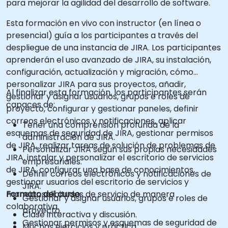
para mejorar la agilidad del desarrollo de software.
Esta formación en vivo con instructor (en línea o
presencial) guía a los participantes a través del
despliegue de una instancia de JIRA. Los participantes
aprenderán el uso avanzado de JIRA, su instalación,
configuración, actualización y migración, cómo
personalizar JIRA para sus proyectos, añadir,
Al finalizar esta formación, los participantes serán
gestionar y asignar usuarios, grupos e roles de
capaces de:
proyecto, configurar y gestionar paneles, definir
correos electrónicos y notificaciones, aplicar
Tener una comprensión profunda de la
esquemas de seguridad de JIRA, gestionar permisos
administración de JIRA.
de JIRA, realizar tareas de solución de problemas de
Personalizar JIRA según sus propias necesidades
JIRA, instalar y personalizar el escritorio de servicios
empresariales.
de JIRA, configurar una base de conocimientos,
Definir correos electrónicos y notificaciones de
gestionar usuarios del escritorio de servicios y
JIRA.
manejar solicitudes de servicio de manera
Formato del curso
Gestionar y asignar usuarios, grupos e roles de
colaborativa.
proyecto.
Clase interactiva y discusión.
Gestionar permisos y esquemas de seguridad de
Muchas ejercicios y práctica.