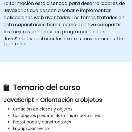
La formación está diseñada para desarrolladores de
JavaScript que deseen diseñar e implementar
aplicaciones web avanzadas. Los temas tratados en
esta capacitación tienen como objetivo compartir
las mejores prácticas en programación con
JavaScript y destacar los errores más comunes. Un
Leer más
aspecto clave es discutir la programación orientada
a objetos disponible con la sintaxis de JavaScript.
Temario del curso
JavaScript - Orientación a objetos
Creación de clases y objetos
Los objetos predefinidos más importantes
Prototipado y constructores
Encapsulamiento