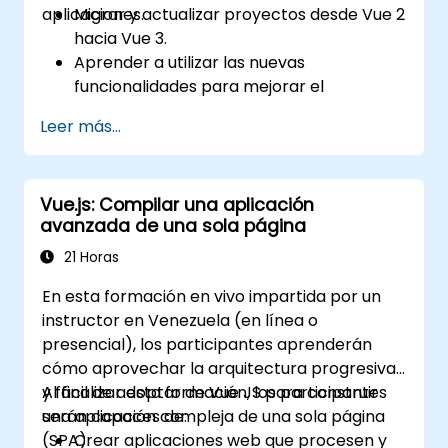
aplicaciones.
Migrar y actualizar proyectos desde Vue 2
hacia Vue 3.
Aprender a utilizar las nuevas
funcionalidades para mejorar el
desarrollo de aplicaciones.
Leer más...
Probar y aplicar Vue 3 para construir
aplicaciones mantenibles y confiables.
Vue.js: Compilar una aplicación
avanzada de una sola página
21 Horas
En esta formación en vivo impartida por un
instructor en Venezuela (en línea o
presencial), los participantes aprenderán
cómo aprovechar la arquitectura progresiva
y fácil de adoptar de Vue JS para construir
Al finalizar esta formación, los participantes
una aplicación compleja de una sola página
serán capaces de:
(SPA).
Crear aplicaciones web que procesen y