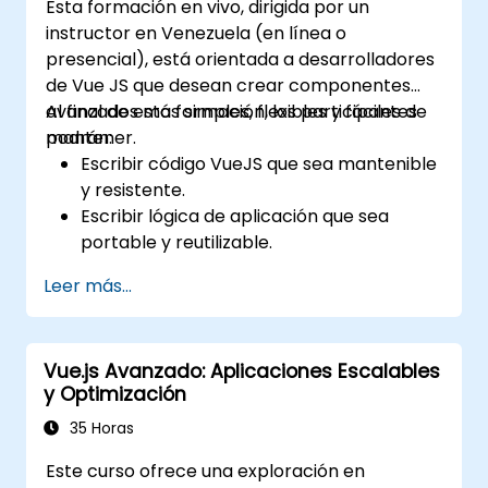
Esta formación en vivo, dirigida por un
instructor en Venezuela (en línea o
presencial), está orientada a desarrolladores
de Vue JS que desean crear componentes
avanzados más simples, flexibles y fáciles de
Al final de esta formación, los participantes
mantener.
podrán:
Escribir código VueJS que sea mantenible
y resistente.
Escribir lógica de aplicación que sea
portable y reutilizable.
Crear componentes y widgets
Leer más...
personalizados evitando complejidades
innecesarias.
Vue.js Avanzado: Aplicaciones Escalables
y Optimización
35 Horas
Este curso ofrece una exploración en