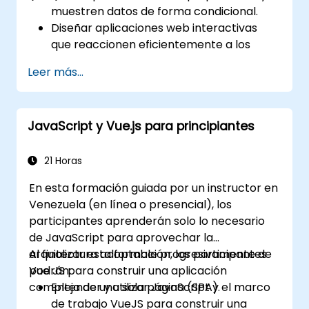
muestren datos de forma condicional.
Diseñar aplicaciones web interactivas
que reaccionen eficientemente a los
eventos del usuario.
Leer más...
Escribir código modular y reutilizable.
Transformar gradualmente una vista en
una aplicación completa de una sola
JavaScript y Vue.js para principiantes
página.
Integrar VueJS en una página web
existente.
21 Horas
Utilizar el ecosistema de Vue para
En esta formación guiada por un instructor en
extender las capacidades del framework.
Venezuela (en línea o presencial), los
participantes aprenderán solo lo necesario
de JavaScript para aprovechar la
arquitectura adoptable progresivamente de
Al finalizar esta formación, los participantes
Vue JS para construir una aplicación
podrán:
compleja de una sola página (SPA).
Entender y utilizar JavaScript y el marco
de trabajo VueJS para construir una