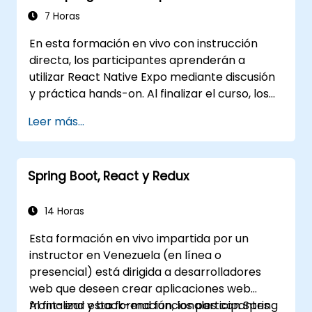
Native
7 Horas
En esta formación en vivo con instrucción
directa, los participantes aprenderán a
utilizar React Native Expo mediante discusión
y práctica hands-on. Al finalizar el curso, los
participantes estarán capacitados para
Leer más...
crear e implementar su propia aplicación de
React Native utilizando React Native Expo.
Spring Boot, React y Redux
14 Horas
Esta formación en vivo impartida por un
instructor en Venezuela (en línea o
presencial) está dirigida a desarrolladores
web que deseen crear aplicaciones web
front-end y back-end funcionales con Spring
Al finalizar esta formación, los participantes