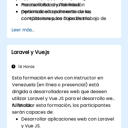
mantenibilidad y fiabilidad.
Para solicitar una formación
Optimizar el rendimiento de las
personalizada para este curso,
compilaciones, los flujos de trabajo de
contáctenos para coordinarla.
CI/CD y los despliegues en producción.
Leer más...
Laravel y Vue.js
14 Horas
Esta formación en vivo con instructor en
Venezuela (en línea o presencial) está
dirigida a desarrolladores web que deseen
utilizar Laravel y Vue JS para el desarrollo web
fullstack.
Al finalizar esta formación, los participantes
serán capaces de:
Desarrollar aplicaciones web con Laravel
y Vue JS.