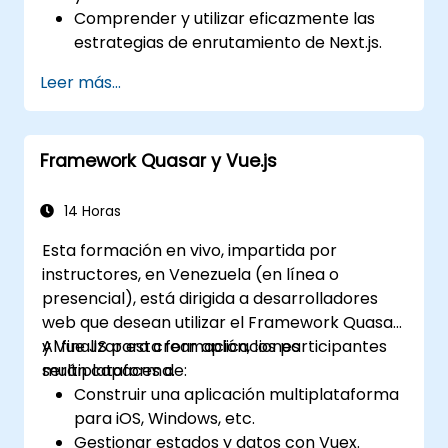
Comprender y utilizar eficazmente las
estrategias de enrutamiento de Next.js.
Aprovechar los componentes del
Leer más...
servidor, las acciones del servidor y los
enfoques de renderizado híbrido.
Optimizar la obtención de datos, el
Framework Quasar y Vue.js
almacenamiento en caché y la
regeneración estática incremental.
Utilizar Next.js como una solución de
14 Horas
backend con Funciones de Borde (Edge
Esta formación en vivo, impartida por
Functions) y Entorno de Ejecución de
instructores, en Venezuela (en línea o
Borde (Edge Runtime).
presencial), está dirigida a desarrolladores
Gestionar el estado utilizando React
web que desean utilizar el Framework Quasar
Context, Redux y bibliotecas de estado
y Vue JS para crear aplicaciones
Al finalizar esta formación, los participantes
atómico.
multiplataforma.
serán capaces de:
Optimizar el rendimiento de la aplicación
Construir una aplicación multiplataforma
para cumplir con las Métricas Centrales
para iOS, Windows, etc.
Web (Core Vitals).
Gestionar estados y datos con Vuex.