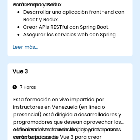
Boot, React y Redux.
serán capaces de:
Desarrollar una aplicación front-end con
React y Redux.
Crear APIs RESTful con Spring Boot.
Asegurar los servicios web con Spring
Security y tokens web JWT.
Leer más...
Vue 3
7 Horas
Esta formación en vivo impartida por
instructores en Venezuela (en línea o
presencial) está dirigida a desarrolladores y
programadores que desean aprovechar los
cambios del marco de trabajo y las nuevas
Al finalizar esta formación, los participantes
características de Vue 3 para crear
serán capaces de: