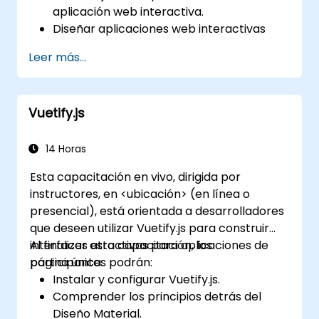
aplicación web interactiva.
Diseñar aplicaciones web interactivas
que reaccionen de manera eficiente a los
Leer más...
eventos del usuario.
Escribir código modular y reutilizable.
Progresar gradualmente una vista hasta
Vuetify.js
convertirla en una aplicación completa
de una sola página.
14 Horas
Esta capacitación en vivo, dirigida por
instructores, en <ubicación> (en línea o
presencial), está orientada a desarrolladores
que deseen utilizar Vuetify.js para construir
interfaces atractivas para aplicaciones de
Al finalizar esta capacitación, los
página única.
participantes podrán:
Instalar y configurar Vuetify.js.
Comprender los principios detrás del
Diseño Material.