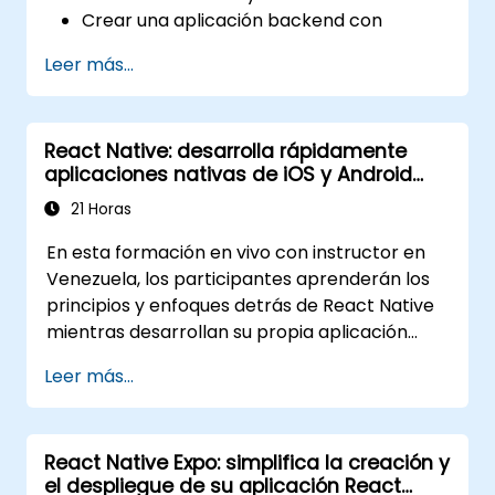
Probar, monitorear e implementar
Crear una aplicación backend con
aplicaciones Next.js de manera eficiente.
Firebase.
Leer más...
React Native: desarrolla rápidamente
aplicaciones nativas de iOS y Android
con Javascript
21 Horas
En esta formación en vivo con instructor en
Venezuela, los participantes aprenderán los
principios y enfoques detrás de React Native
mientras desarrollan su propia aplicación
móvil para Android e iOS.
Leer más...
React Native Expo: simplifica la creación y
el despliegue de su aplicación React