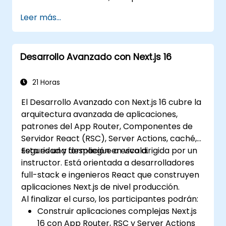
Servidor de React y Funciones Edge.
Leer más...
Aplicar las mejores prácticas para
rendimiento, escalabilidad y SEO.
Diagnosticar problemas comunes en
Desarrollo Avanzado con Next.js 16
aplicaciones Next.js de manera efectiva.
21 Horas
El Desarrollo Avanzado con Next.js 16 cubre la
arquitectura avanzada de aplicaciones,
patrones del App Router, Componentes de
Servidor React (RSC), Server Actions, caché,
seguridad y despliegue a escala.
Esta es una formación en vivo dirigida por un
instructor. Está orientada a desarrolladores
full-stack e ingenieros React que construyen
aplicaciones Next.js de nivel producción.
Al finalizar el curso, los participantes podrán:
Construir aplicaciones complejas Next.js
16 con App Router, RSC y Server Actions