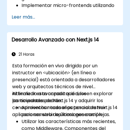
Implementar micro-frontends utilizando
diferentes enfoques.
Leer más...
Crear aplicaciones micro-frontend con
Vue.js.
Desarrollo Avanzado con Next.js 14
21 Horas
Esta formación en vivo dirigida por un
instructor en <ubicación> (en línea o
presencial) está orientada a desarrolladores
web y arquitectos técnicos de nivel
intermedio a avanzado que deseen explorar
Al finalizar esta capacitación, los
las novedades de Next.js 14 y adquirir los
participantes podrán:
conocimientos necesarios para construir
Aprovechar todo el potencial de Next.js 14
aplicaciones web de última generación.
para construir aplicaciones complejas.
Utilizar las características más recientes,
como Middleware, Componentes del