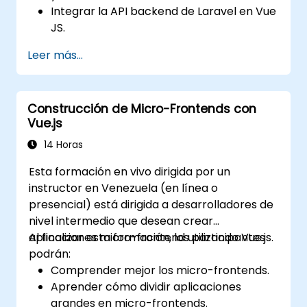
Integrar la API backend de Laravel en Vue
JS.
Desplegar una aplicación Laravel.
Leer más...
Construcción de Micro-Frontends con
Vue.js
14 Horas
Esta formación en vivo dirigida por un
instructor en Venezuela (en línea o
presencial) está dirigida a desarrolladores de
nivel intermedio que desean crear
aplicaciones micro-frontend utilizando Vue.js.
Al finalizar esta formación, los participantes
podrán:
Comprender mejor los micro-frontends.
Aprender cómo dividir aplicaciones
grandes en micro-frontends.