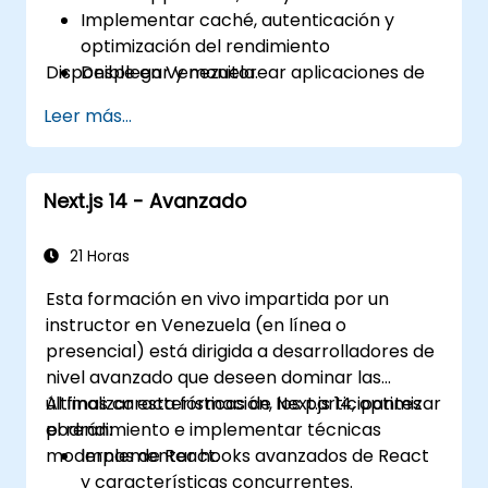
Implementar caché, autenticación y
optimización del rendimiento
Disponible en Venezuela.
Desplegar y monitorear aplicaciones de
producción a escala
Leer más...
Next.js 14 - Avanzado
21 Horas
Esta formación en vivo impartida por un
instructor en Venezuela (en línea o
presencial) está dirigida a desarrolladores de
nivel avanzado que deseen dominar las
últimas características de Next.js 14, optimizar
Al finalizar esta formación, los participantes
el rendimiento e implementar técnicas
podrán:
modernas de React.
Implementar hooks avanzados de React
y características concurrentes.