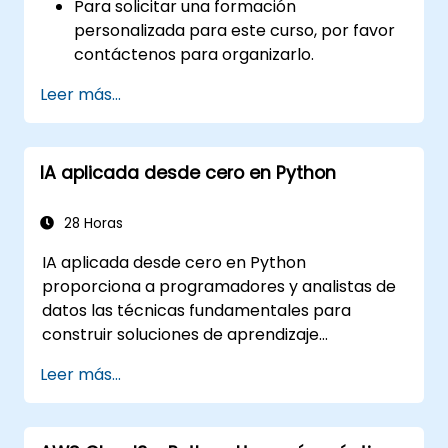
Para solicitar una formación
personalizada para este curso, por favor
contáctenos para organizarlo.
Leer más...
IA aplicada desde cero en Python
28 Horas
IA aplicada desde cero en Python
proporciona a programadores y analistas de
datos las técnicas fundamentales para
construir soluciones de aprendizaje
automático desde la base utilizando Python.
Leer más...
Cubre los principios básicos del aprendizaje
supervisado (clasificación y regresión), el
aprendizaje no supervisado (agrupamiento y