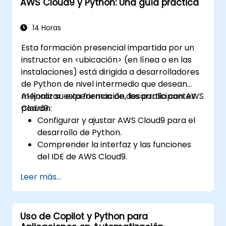
AWS Cloud9 y Python: Una guía práctica
detección de anomalías) y las arquitecturas
avanzadas de redes neuronales. Examina
métodos probados para trabajar con scikit-
14 Horas
learn, Apache Spark MLlib y cuadernos de
Esta formación presencial impartida por un
Jupyter en el desarrollo práctico de IA. Ayuda
instructor en <ubicación> (en línea o en las
a los profesionales a implementar modelos
instalaciones) está dirigida a desarrolladores
prácticos de aprendizaje automático, evaluar
de Python de nivel intermedio que desean
las limitaciones de los algoritmos y completar
mejorar su experiencia de desarrollo con AWS
Al finalizar esta formación, los participantes
proyectos aplicados para resolver
Cloud9.
podrán:
problemas del mundo real.
Configurar y ajustar AWS Cloud9 para el
desarrollo de Python.
Comprender la interfaz y las funciones
del IDE de AWS Cloud9.
Escribir, depurar e implementar
Leer más...
aplicaciones Python en AWS Cloud9.
Colaborar con otros desarrolladores
utilizando la plataforma AWS Cloud9.
Uso de Copilot y Python para
Integrar AWS Cloud9 con otros servicios