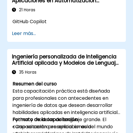
Aplicaciones en Automatización
de AWS para implementaciones
Industrial
avanzadas.
21 Horas
GitHub Copilot
Leer más...
Ingeniería personalizada de Inteligencia
Artificial aplicada y Modelos de Lenguaje
Grande con Python
35 Horas
Resumen del curso
Esta capacitación práctica está diseñada
para profesionales con antecedentes en
ingeniería de datos que desean desarrollar
habilidades aplicadas en inteligencia artificial,
Python y modelos de lenguaje grande. El
Formato de la capacitación
curso se centra en aplicaciones del mundo
• Capacitación presencial en aula