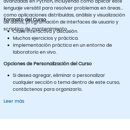
avanzadas en Python, incluyendo cómo aplicar este
lenguaje versátil para resolver problemas en áreas
como aplicaciones distribuidas, análisis y visualización
Formato del Curso
de datos, programación de interfaces de usuario y
scripting de mantenimiento.
Clase interactiva y discusión.
Muchos ejercicios y práctica.
Implementación práctica en un entorno de
laboratorio en vivo.
Opciones de Personalización del Curso
Si desea agregar, eliminar o personalizar
cualquier sección o tema dentro de este curso,
contáctenos para organizarlo.
Leer más