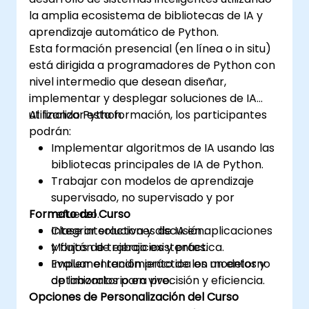
certificación en ciencia de datos con Python y
la amplia ecosistema de bibliotecas de IA y
capacitación analítica lista para el mercado
aprendizaje automático de Python.
laboral.
Esta formación presencial (en línea o in situ)
está dirigida a programadores de Python con
nivel intermedio que desean diseñar,
implementar y desplegar soluciones de IA
utilizando Python.
Al finalizar esta formación, los participantes
podrán:
Implementar algoritmos de IA usando las
bibliotecas principales de IA de Python.
Trabajar con modelos de aprendizaje
supervisado, no supervisado y por
Formato del Curso
refuerzo.
Integrar soluciones de IA en aplicaciones
Clase interactiva y discusión.
y flujos de trabajo existentes.
Montón de ejercicios y práctica.
Evaluar el rendimiento de los modelos y
Implementación práctica en un entorno
optimizarlos para precisión y eficiencia.
de laboratorio en vivo.
Opciones de Personalización del Curso