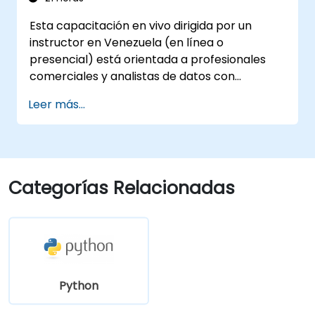
Esta capacitación en vivo dirigida por un
instructor en Venezuela (en línea o
presencial) está orientada a profesionales
comerciales y analistas de datos con
habilidades intermedias de Python que
Leer más...
desean aplicar Python para automatizar
flujos de trabajo, analizar datos comerciales y
generar informes dinámicos basados en
Excel.
Categorías Relacionadas
Python