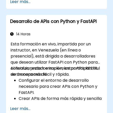
Leer más...
FARM.
Aprender a construir APIs REST con
FastAPI.
Desarrollo de APIs con Python y FastAPI
Aprender a diseñar aplicaciones
interactivas con React.
Desarrollar, probar e implementar
14 Horas
aplicaciones (frontend y backend)
Esta formación en vivo, impartida por un
utilizando la pila FARM.
instructor, en Venezuela (en línea o
presencial), está dirigida a desarrolladores
que desean utilizar FastAPI con Python para
construir, probar e implementar APIs RESTful
Al finalizar esta formación, los participantes
de manera más fácil y rápida.
serán capaces de:
Configurar el entorno de desarrollo
necesario para crear APIs con Python y
FastAPI.
Crear APIs de forma más rápida y sencilla
utilizando la biblioteca FastAPI.
Leer más...
Aprender a crear modelos de datos y