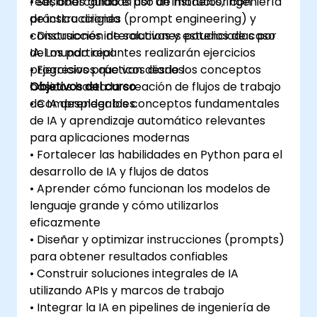
real, abarcando el uso de modelos, ingeniería
• Sesiones guiadas por un instructor con
de instrucciones (prompt engineering) y
práctica dirigida
construcción de soluciones potenciadas por
• Discusiones interactivas y estudios de caso
IA. Los participantes realizarán ejercicios
del mundo real
progresivos que van desde los conceptos
• Ejercicios prácticos diarios
básicos hasta la creación de flujos de trabajo
Objetivos del curso
de IA desplegables.
• Comprender los conceptos fundamentales
de IA y aprendizaje automático relevantes
para aplicaciones modernas
• Fortalecer las habilidades en Python para el
desarrollo de IA y flujos de datos
• Aprender cómo funcionan los modelos de
lenguaje grande y cómo utilizarlos
eficazmente
• Diseñar y optimizar instrucciones (prompts)
para obtener resultados confiables
• Construir soluciones integrales de IA
utilizando APIs y marcos de trabajo
• Integrar la IA en pipelines de ingeniería de