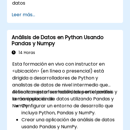
datos
Leer más...
Análisis de Datos en Python Usando
Pandas y Numpy
14 Horas
Esta formación en vivo con instructor en
<ubicación> (en línea o presencial) está
dirigida a desarrolladores de Python y
analistas de datos de nivel intermedio que
desean mejorar sus habilidades en el análisis y
Al finalizar esta formación, los participantes
la manipulación de datos utilizando Pandas y
serán capaces de:
NumPy.
Configurar un entorno de desarrollo que
incluya Python, Pandas y NumPy.
Crear una aplicación de análisis de datos
usando Pandas y NumPy.