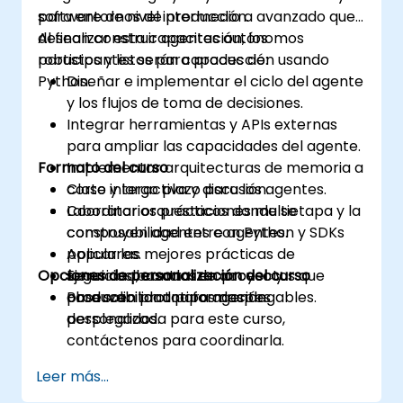
para entornos de producción.
software de nivel intermedio a avanzado que
desean construir agentes autónomos
Al finalizar esta capacitación, los
robustos y listos para producción usando
participantes serán capaces de:
Python.
Diseñar e implementar el ciclo del agente
y los flujos de toma de decisiones.
Integrar herramientas y APIs externas
para ampliar las capacidades del agente.
Formato del curso
Implementar arquitecturas de memoria a
corto y largo plazo para los agentes.
Clase interactiva y discusión.
Coordinar orquestaciones multietapa y la
Laboratorios prácticos donde se
composabilidad entre agentes.
construyen agentes con Python y SDKs
Aplicar las mejores prácticas de
populares.
Opciones de personalización del curso
seguridad, control de acceso y
Ejercicios basados en proyectos que
observabilidad para agentes
producen prototipos desplegables.
Para solicitar una formación
desplegados.
personalizada para este curso,
contáctenos para coordinarla.
Leer más...