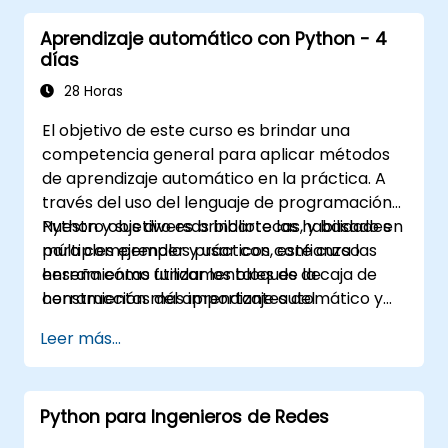
Aprendizaje automático con Python - 4
días
28 Horas
El objetivo de este curso es brindar una
competencia general para aplicar métodos
de aprendizaje automático en la práctica. A
través del uso del lenguaje de programación
Python y sus diversas bibliotecas, y basado en
Nuestro objetivo es brindarte las habilidades
múltiples ejemplos prácticos, este curso
para comprender y usar con confianza las
enseña cómo utilizar los bloques de
herramientas fundamentales de la caja de
construcción más importantes del
herramientas del aprendizaje automático y
aprendizaje automático, cómo tomar
evitar las trampas comunes en las
Leer más...
decisiones sobre modelos de datos,
aplicaciones de ciencia de datos.
interpretar las salidas de los algoritmos y
validar los resultados.
Python para Ingenieros de Redes