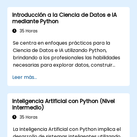
Introducción a la Ciencia de Datos e IA
mediante Python
35 Horas
Se centra en enfoques prácticos para la
Ciencia de Datos e IA utilizando Python,
brindando a los profesionales las habilidades
necesarias para explorar datos, construir
modelos de aprendizaje automático y
Leer más...
desplegar aplicaciones impulsadas por IA en
contextos empresariales. Aborda flujos de
trabajo CRISP-DM, análisis estadístico,
Inteligencia Artificial con Python (Nivel
aprendizaje supervisado y no supervisado,
Intermedio)
aprendizaje profundo con TensorFlow,
procesamiento de lenguaje natural, big data
35 Horas
con Spark, y narrativas basadas en datos. Es
La Inteligencia Artificial con Python implica el
ideal para principiantes que buscan una
desarrollo de sistemas inteligentes utilizando