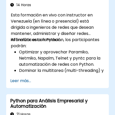
14 Horas
Esta formación en vivo con instructor en
Venezuela (en línea o presencial) está
dirigida a ingenieros de redes que desean
mantener, administrar y diseñar redes
informáticas con Python.
Al finalizar esta formación, los participantes
podrán:
Optimizar y aprovechar Paramiko,
Netmiko, Napalm, Telnet y pyntc para la
automatización de redes con Python.
Dominar la multitarea (multi-threading) y
el multiprocessing en la automatización
Leer más...
de redes.
Utilizar GNS3 y Python para la
programación de redes.
Python para Análisis Empresarial y
Automatización
21 Horas