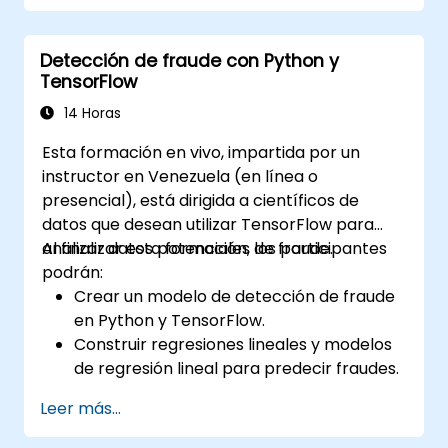
esquemas basados en Pydantic y
OpenAPI.
Detección de fraude con Python y
Conectar las APIs a una base de datos
TensorFlow
utilizando SQLAlchemy.
Implementar seguridad y autenticación
14 Horas
en las APIs mediante las herramientas de
Esta formación en vivo, impartida por un
FastAPI.
instructor en Venezuela (en línea o
Construir imágenes de contenedores e
presencial), está dirigida a científicos de
implementar APIs web en un servidor en
datos que desean utilizar TensorFlow para
la nube.
analizar datos potenciales de fraude.
Al finalizar esta formación, los participantes
podrán:
Crear un modelo de detección de fraude
en Python y TensorFlow.
Construir regresiones lineales y modelos
de regresión lineal para predecir fraudes.
Desarrollar una aplicación de IA de
Leer más...
extremo a extremo para analizar datos
de fraude.