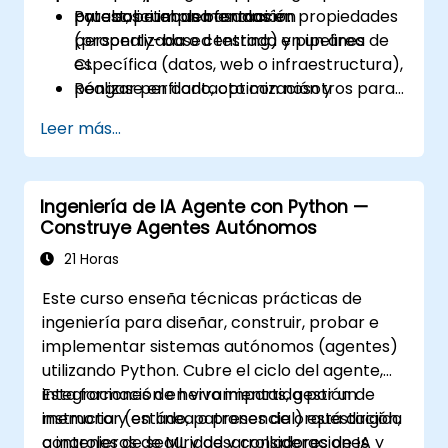
pytest, pruebas basadas en propiedades
pruebas e implementación.
Para solicitar una formación
(property-based testing) y pipelines de
personalizada o centrada en un área
CI.
específica (datos, web o infraestructura),
Realizar perfilado, optimización y
póngase en contacto con nosotros para
endurecimiento de aplicaciones Python
coordinarlo.
Leer más...
para producción.
Empaquetar, distribuir e implementar
proyectos Python utilizando
Ingeniería de IA Agente con Python —
herramientas modernas y contenedores.
Construye Agentes Autónomos
21 Horas
Este curso enseña técnicas prácticas de
ingeniería para diseñar, construir, probar e
implementar sistemas autónomos (agentes)
utilizando Python. Cubre el ciclo del agente,
integraciones de herramientas, gestión de
Esta formación en vivo impartida por un
memoria y estado, patrones de orquestación,
instructor (en línea o presencial) está dirigida
controles de seguridad y consideraciones
a ingenieros de ML y desarrolladores de IA y