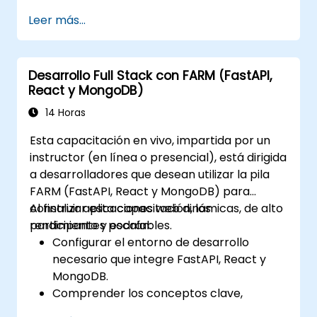
Ejecutar operaciones avanzadas de
Leer más...
limpieza, ordenamiento y filtrado de
datos.
Realizar operaciones de agregación y
Desarrollo Full Stack con FARM (FastAPI,
analizar datos de series temporales.
React y MongoDB)
Visualizar datos utilizando Matplotlib y
otras bibliotecas de visualización.
14 Horas
Depurar y optimizar el código de análisis
Esta capacitación en vivo, impartida por un
de datos.
instructor (en línea o presencial), está dirigida
a desarrolladores que desean utilizar la pila
FARM (FastAPI, React y MongoDB) para
construir aplicaciones web dinámicas, de alto
Al finalizar esta capacitación, los
rendimiento y escalables.
participantes podrán:
Configurar el entorno de desarrollo
necesario que integre FastAPI, React y
MongoDB.
Comprender los conceptos clave,
características y beneficios de la pila