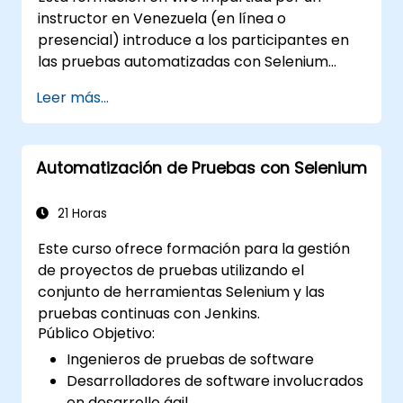
(https://www.nobleprog.com/introduction-
instructor en Venezuela (en línea o
selenium-training)
.
presencial) introduce a los participantes en
las pruebas automatizadas con Selenium
WebDriver y C# en Visual Studio. Si no tienes
Leer más...
experiencia programando en C# o deseas
repasar este lenguaje, te recomendamos el
curso: C# para Ingenieros de Pruebas
Automatización de Pruebas con Selenium
Automatizadas.
21 Horas
Este curso ofrece formación para la gestión
de proyectos de pruebas utilizando el
conjunto de herramientas Selenium y las
pruebas continuas con Jenkins.
Público Objetivo:
Ingenieros de pruebas de software
Desarrolladores de software involucrados
en desarrollo ágil