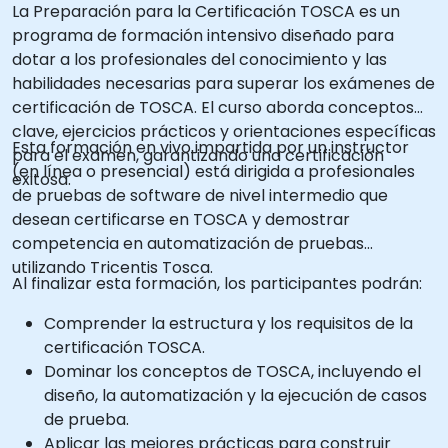
La Preparación para la Certificación TOSCA es un
programa de formación intensivo diseñado para
dotar a los profesionales del conocimiento y las
habilidades necesarias para superar los exámenes de
certificación de TOSCA. El curso aborda conceptos
clave, ejercicios prácticos y orientaciones específicas
Esta formación en vivo impartida por un instructor
para el examen, garantizando una certificación
(en línea o presencial) está dirigida a profesionales
exitosa.
de pruebas de software de nivel intermedio que
desean certificarse en TOSCA y demostrar
competencia en automatización de pruebas
utilizando Tricentis Tosca.
Al finalizar esta formación, los participantes podrán:
Comprender la estructura y los requisitos de la
certificación TOSCA.
Dominar los conceptos de TOSCA, incluyendo el
diseño, la automatización y la ejecución de casos
de prueba.
Aplicar las mejores prácticas para construir