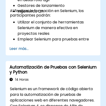
Gestores de lanzamiento
Al finalizar la formación en Selenium, los
Ingenieros QA
participantes podrán:
Utilizar el conjunto de herramientas
Selenium de manera efectiva en
proyectos reales
Emplear Selenium para pruebas entre
navegadores
Leer más...
Distribuir las pruebas utilizando Selenium
Grid
Ejecutar pruebas de regresión con
Automatización de Pruebas con Selenium
Selenium en Jenkins
y Python
Preparar informes de pruebas e informes
periódicos usando Jenkins
14 Horas
Selenium es un framework de código abierto
para la automatización de pruebas de
aplicaciones web en diferentes navegadores.
Con Selenium 4, se disponen de APIs de