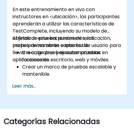
En este entrenamiento en vivo con
instructores en <ubicación>, los participantes
aprenderán a utilizar las características de
TestComplete, incluyendo su modelo de
objetos de prueba, puntos de verificación,
Al finalizar este entrenamiento, los
mapeo de nombres e interfaz de usuario para
participantes serán capaces de:
llevar a cabo pruebas automatizadas en
Crear, grabar y ejecutar pruebas
aplicaciones de escritorio, web y móviles.
funcionales.
Crear un marco de pruebas escalable y
mantenible.
Crear puntos de verificación, ajustar las
Leer más...
pruebas para múltiples dispositivos y
analizar los resultados de las pruebas.
Utilizar las extensiones de script de
TestComplete.
Categorías Relacionadas