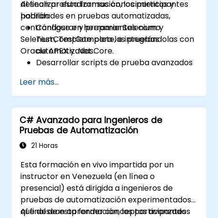
desean profundizar sus conocimientos y
Al finalizar esta formación, los participantes
habilidades en pruebas automatizadas,
podrán:
centrándose en herramientas como
Configurar y preparar Selenium y
Selenium, TestComplete, e integrándolas con
TestComplete para las pruebas
Oracle APEX y .Net Core.
automatizadas.
Desarrollar scripts de prueba avanzados
y estructuras de trabajo (frameworks).
Leer más...
Integrar las pruebas automatizadas con
aplicaciones de Oracle APEX y .Net Core.
Aplicar técnicas de aprendizaje
C# Avanzado para Ingenieros de
automático para mejorar la
Pruebas de Automatización
automatización de las pruebas.
Realizar una transición efectiva desde las
21 Horas
pruebas manuales hacia las
Esta formación en vivo impartida por un
automatizadas.
instructor en Venezuela (en línea o
Gestionar proyectos de prueba
presencial) está dirigida a ingenieros de
subcontratados y mantener los
pruebas de automatización experimentados
estándares de calidad.
que desean aprender conceptos avanzados
Al final de esta formación, los participantes