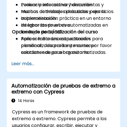
Evaluar y seleccionar herramientas y
Ponencia interactiva y discusión.
marcos de trabajo adecuados para la
Muchas actividades prácticas y ejercicios.
automatización.
Implementación práctica en un entorno
Integrar las pruebas automatizadas en
de laboratorio en vivo.
Opciones de personalización del curso
los flujos de CI/CD.
Aplicar métodos estructurados para
Para solicitar una capacitación
planificar, desarrollar y mantener
personalizada para este curso, por favor
soluciones de pruebas automatizadas.
contáctenos para organizarla.
Practicar con simulaciones del examen y
Leer más...
familiarizarse con los formatos reales de
prueba.
Automatización de pruebas de extremo a
extremo con Cypress
14 Horas
Cypress es un framework de pruebas de
extremo a extremo. Cypress permite a los
usuarios configurar, escribir, ejecutar y