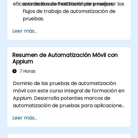
eficacia de la automatización de pruebas.
avanzadas de TestStand para mejorar los
flujos de trabajo de automatización de
pruebas.
Personalizar interfaces de usuario y
Leer más...
desarrollar secuencias de prueba
avanzadas.
Implementar técnicas avanzadas de
Resumen de Automatización Móvil con
procesamiento de resultados y
Appium
generación de informes.
Integrar TestStand con bases de datos
7 Horas
externas, sistemas y hardware.
Dominio de las pruebas de automatización
Aplicar las mejores prácticas para
móvil con este curso integral de formación en
mantener, gestionar, solucionar
Appium. Desarrolla potentes marcos de
problemas y depurar secuencias de
automatización de pruebas para aplicaciones
prueba complejas.
móviles Android e iOS utilizando el marco líder
Leer más...
en la industria, Appium; gana experiencia
práctica configurando Appium, escribiendo
scripts de prueba, identificando elementos