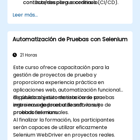
continua/despliegue continuo (CI/CD).
contáctenos para coordinarlo.
Solucionar problemas comunes y aplicar
Leer más...
mejores prácticas para garantizar la
estabilidad de la automatización.
Automatización de Pruebas con Selenium
21 Horas
Este curso ofrece capacitación para la
gestión de proyectos de prueba y
proporciona experiencia práctica en
aplicaciones web, automatización funcional
de pruebas y automatización de pruebas
El público objetivo de este curso son
entre navegadores utilizando la suite de
ingenieros de prueba de software y
pruebas Selenium.
probadores manuales.
Al finalizar la formación, los participantes
serán capaces de utilizar eficazmente
Selenium WebDriver en proyectos reales.