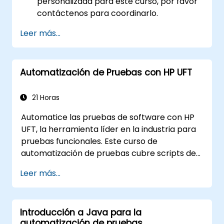
personalizada para este curso, por favor
contáctenos para coordinarlo.
Leer más...
Automatización de Pruebas con HP UFT
21 Horas
Automatice las pruebas de software con HP
UFT, la herramienta líder en la industria para
pruebas funcionales. Este curso de
automatización de pruebas cubre scripts de
grabación y reproducción, identificación de
Leer más...
objetos, pruebas parametrizadas, acciones
reutilizables, pruebas de aplicaciones web y
validación de API a través de laboratorios
Introducción a Java para la
prácticos. Aprenda a convertir casos de
automatización de pruebas