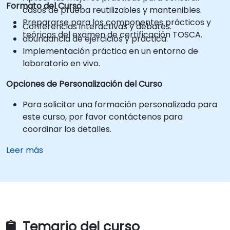
Formato del Curso
casos de prueba reutilizables y mantenibles.
Prepararse para los componentes prácticos y
Conferencias interactivas y debates.
teóricos del examen de certificación TOSCA.
abundancia de ejercicios y práctica.
Implementación práctica en un entorno de
laboratorio en vivo.
Opciones de Personalización del Curso
Para solicitar una formación personalizada para
este curso, por favor contáctenos para
coordinar los detalles.
Leer más
Temario del curso