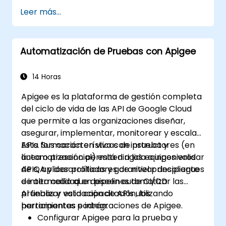
Leer más...
Automatización de Pruebas con Apigee
14 Horas
Apigee es la plataforma de gestión completa
del ciclo de vida de las API de Google Cloud
que permite a las organizaciones diseñar,
asegurar, implementar, monitorear y escalar
APIs. Sus características de prueba y
Esta formación en vivo con instructores (en
automatización permiten a los equipos validar
línea o presencial) está dirigida a ingenieros
APIs, aplicar políticas y garantizar despliegues
de QA y desarrolladores de nivel principiante
de alta calidad en pipelines de CI/CD.
e intermedio que deseen automatizar las
pruebas y validación de APIs utilizando
Al finalizar esta capacitación, los
herramientas e integraciones de Apigee.
participantes podrán:
Configurar Apigee para la prueba y