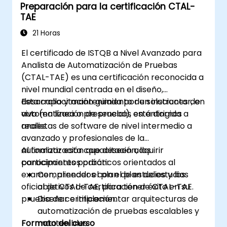
Preparación para la certificación CTAL-
nativos y web, y generando informes
TAE
detallados de prueba. Ideal para ingenieros
de aseguramiento de calidad (QA) y
21 Horas
profesionales de las pruebas que deseen
El certificado de ISTQB a Nivel Avanzado para
añadir habilidades de testing y
Analista de Automatización de Pruebas
automatización móvil a su conjunto de
(CTAL-TAE) es una certificación reconocida a
competencias. Punto de partida perfecto
nivel mundial centrada en el diseño,
para la certificación en Appium y el avance
desarrollo y mantenimiento de soluciones de
Esta capacitación guiada por un instructor, en
profesional en la garantía de calidad móvil.
automatización de pruebas en entornos
vivo (en línea o presencial), está dirigida a
reales.
analistas de software de nivel intermedio a
avanzado y profesionales de la
automatización que deseen adquirir
Al finalizar esta capacitación, los
conocimientos prácticos orientados al
participantes podrán:
examen, alineados con el plan de estudios
Comprender el plan de estudios y los
oficial de CTAL-TAE, para tener éxito en su
objetivos de certificación de CTAL-TAE.
prueba de certificación.
Diseñar e implementar arquitecturas de
automatización de pruebas escalables y
Formato del curso
mantenibles.