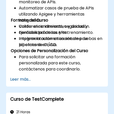
monitoreo de APIs.
Automatizar casos de prueba de APIs
utilizando Apigee y herramientas
Formato del Curso
integradas.
Validar el rendimiento, seguridad y
Conferencia interactiva y discusión.
confiabilidad de las APIs.
Ejercicios prácticos y entrenamiento.
Integrar la automatización de pruebas en
Implementación en un entorno de
pipelines de CI/CD.
laboratorio en vivo.
Opciones de Personalización del Curso
Para solicitar una formación
personalizada para este curso,
contáctenos para coordinarlo.
Leer más...
Curso de TestComplete
21 Horas