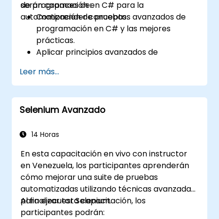
de programación en C# para la
serán capaces de:
automatización de pruebas.
Comprender conceptos avanzados de
programación en C# y las mejores
prácticas.
Aplicar principios avanzados de
programación orientada a objetos para
Leer más...
crear soluciones de automatización
eficientes y flexibles.
Diseñar y desarrollar marcos de trabajo
Selenium Avanzado
de automatización modulares y
reutilizables utilizando las mejores
prácticas de la industria.
14 Horas
En esta capacitación en vivo con instructor
en Venezuela, los participantes aprenderán
cómo mejorar una suite de pruebas
automatizadas utilizando técnicas avanzadas
para ejecutar Selenium.
Al finalizar esta capacitación, los
participantes podrán: