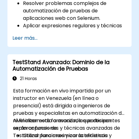
Resolver problemas complejos de
automatización de pruebas de
aplicaciones web con Selenium.
Aplicar expresiones regulares y técnicas
de verificación basadas en patrones.
Leer más...
Gestionar excepciones que detienen la
ejecución de las pruebas.
Buscar objetos web de forma
TestStand Avanzado: Dominio de la
programática.
Automatización de Pruebas
Capturar datos dinámicamente desde
controles web.
21 Horas
Crear un marco de trabajo para pruebas
Esta formación en vivo impartida por un
basadas en datos.
instructor en Venezuela (en línea o
Distribuir las pruebas con Selenium Grid.
presencial) está dirigida a ingenieros de
pruebas y especialistas en automatización de
nivel intermedio a avanzado que deseen
Al finalizar esta formación, los participantes
explorar funciones y técnicas avanzadas de
serán capaces de:
TestStand para maximizar la eficiencia y
Utilizar funciones y características