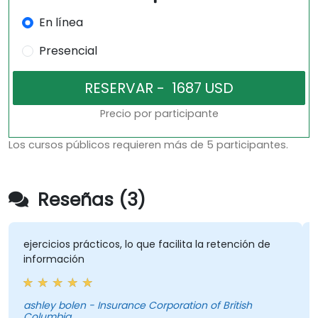
En línea
Presencial
Precio por participante
Los cursos públicos requieren más de 5 participantes.
Reseñas (3)
ejercicios prácticos, lo que facilita la retención de
L
información
ú
r
b
ashley bolen - Insurance Corporation of British
Columbia