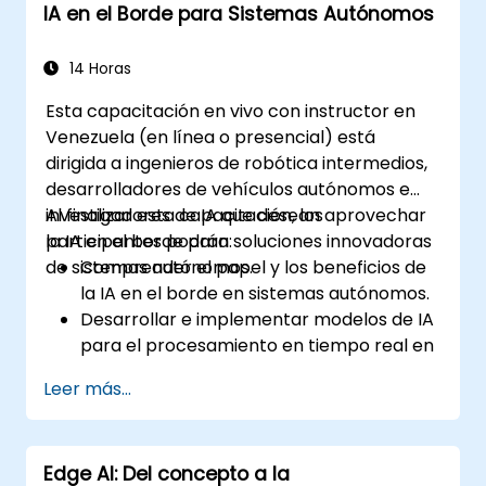
IA en el Borde para Sistemas Autónomos
14 Horas
Esta capacitación en vivo con instructor en
Venezuela (en línea o presencial) está
dirigida a ingenieros de robótica intermedios,
desarrolladores de vehículos autónomos e
investigadores de IA que desean aprovechar
Al finalizar esta capacitación, los
la IA en el borde para soluciones innovadoras
participantes podrán:
de sistemas autónomos.
Comprender el papel y los beneficios de
la IA en el borde en sistemas autónomos.
Desarrollar e implementar modelos de IA
para el procesamiento en tiempo real en
dispositivos periféricos.
Leer más...
Implementar soluciones de IA en el borde
en vehículos autónomos, drones y
robótica.
Edge AI: Del concepto a la
Diseñar y optimizar sistemas de control