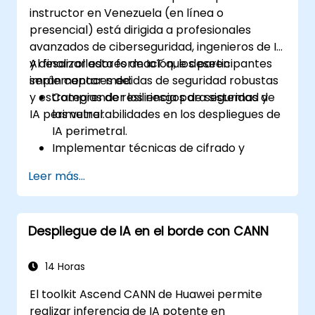
periférica.
instructor en Venezuela (en línea o
presencial) está dirigida a profesionales
avanzados de ciberseguridad, ingenieros de IA
y desarrolladores de IoT que deseen
Al finalizar esta formación, los participantes
implementar medidas de seguridad robustas
serán capaces de:
y estrategias de resiliencia para sistemas de
Comprender los riesgos de seguridad y
IA perimetral.
las vulnerabilidades en los despliegues de
IA perimetral.
Implementar técnicas de cifrado y
autenticación para la protección de
Leer más...
datos.
Diseñar arquitecturas de IA perimetral
resilientes capaces de soportar
Despliegue de IA en el borde con CANN
amenazas cibernéticas.
Aplicar estrategias seguras de despliegue
de modelos de IA en entornos
14 Horas
perimetrales.
El toolkit Ascend CANN de Huawei permite
realizar inferencia de IA potente en