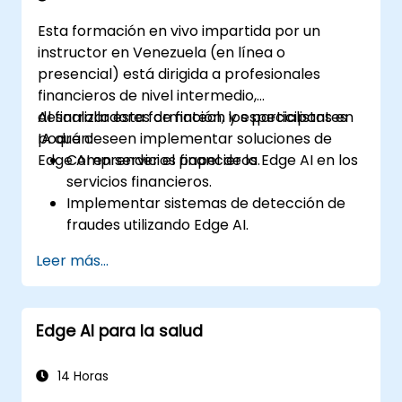
Optimizar los modelos de IA para obtener
Esta formación en vivo impartida por un
un rendimiento óptimo, eficiencia
instructor en Venezuela (en línea o
energética e inferencia de baja latencia.
presencial) está dirigida a profesionales
financieros de nivel intermedio,
desarrolladores de fintech y especialistas en
Al finalizar esta formación, los participantes
IA que deseen implementar soluciones de
podrán:
Edge AI en servicios financieros.
Comprender el papel de la Edge AI en los
servicios financieros.
Implementar sistemas de detección de
fraudes utilizando Edge AI.
Mejorar el servicio al cliente a través de
Leer más...
soluciones impulsadas por IA.
Aplicar Edge AI para la gestión de riesgos
y la toma de decisiones.
Edge AI para la salud
Desplegar y gestionar soluciones de Edge
AI en entornos financieros.
14 Horas