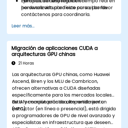
Ejemplos de despliegue en tiempo real en
Para solicitar una formación
hardware virtual o físico para el borde.
personalizada para este curso, por favor
contáctenos para coordinarla.
Leer más...
Migración de aplicaciones CUDA a
arquitecturas GPU chinas
21 Horas
Las arquitecturas GPU chinas, como Huawei
Ascend, Biren y los MLU de Cambricon,
ofrecen alternativas a CUDA diseñadas
específicamente para los mercados locales
de IA y computación de alto rendimiento
Esta formación práctica, impartida por un
(HPC).
instructor (en línea o presencial), está dirigida
a programadores de GPU de nivel avanzado y
especialistas en infraestructura que deseen