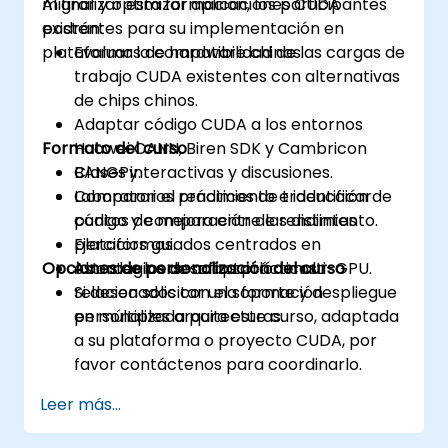
migrar y optimizar aplicaciones CUDA
Al finalizar esta formación, los participantes
existentes para su implementación en
podrán:
plataformas de hardware chinas.
Evaluar la compatibilidad de las cargas de
trabajo CUDA existentes con alternativas
de chips chinos.
Adaptar código CUDA a los entornos
Formato del curso
Huawei CANN, Biren SDK y Cambricon
BANGPy.
Clases interactivas y discusiones.
Comparar el rendimiento e identificar
Laboratorios prácticos de traducción de
puntos de mejora entre las distintas
código y comparación de rendimiento.
plataformas.
Ejercicios guiados centrados en
Opciones de personalización del curso
Abordar los desafíos prácticos
estrategias de adaptación multi-GPU.
relacionados con el soporte y despliegue
Si desea solicitar una formación
en múltiples arquitecturas.
personalizada para este curso, adaptada
a su plataforma o proyecto CUDA, por
favor contáctenos para coordinarlo.
Leer más...