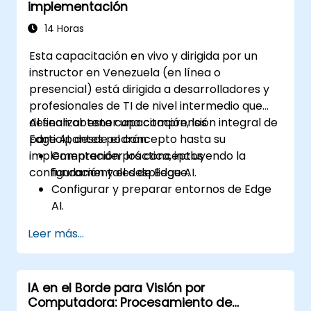
implementación
utilizando IA en el borde.
Abordar consideraciones éticas y
14 Horas
regulatorias en aplicaciones de IA
Esta capacitación en vivo y dirigida por un
autónomas.
instructor en Venezuela (en línea o
presencial) está dirigida a desarrolladores y
profesionales de TI de nivel intermedio que
desean obtener una comprensión integral de
Al finalizar esta capacitación, los
Edge AI, desde el concepto hasta su
participantes podrán:
implementación práctica, incluyendo la
Comprender los conceptos
configuración y el despliegue.
fundamentales de Edge AI.
Configurar y preparar entornos de Edge
AI.
Desarrollar, entrenar y optimizar modelos
Leer más...
de Edge AI.
Desplegar y gestionar aplicaciones de
Edge AI.
IA en el Borde para Visión por
Integrar Edge AI con sistemas y flujos de
Computadora: Procesamiento de
trabajo existentes.