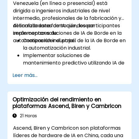
Venezuela (en línea o presencial) está
para la salud.
dirigida a ingenieros industriales de nivel
intermedio, profesionales de la fabricación y
desarrolladores de IA que desean
Al finalizar esta formación, los participantes
implementar soluciones de IA de Borde en la
serán capaces de:
automatización industrial.
Comprender el papel de la IA de Borde en
la automatización industrial.
Implementar soluciones de
mantenimiento predictivo utilizando IA de
Borde.
Leer más...
Aplicar técnicas de IA para el control de
calidad en procesos de fabricación.
Optimizar procesos industriales mediante
Optimización del rendimiento en
la IA de Borde.
plataformas Ascend, Biren y Cambricon
Desplegar y gestionar soluciones de IA de
Borde en entornos industriales.
21 Horas
Ascend, Biren y Cambricon son plataformas
líderes de hardware de IA en China, cada una