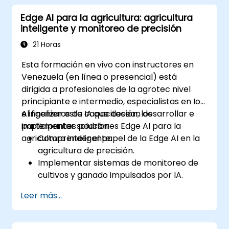
Edge AI para la agricultura: agricultura
inteligente y monitoreo de precisión
21 Horas
Esta formación en vivo con instructores en
Venezuela (en línea o presencial) está
dirigida a profesionales de la agrotec nivel
principiante e intermedio, especialistas en IoT
e ingenieros de IA que desean desarrollar e
Al finalizar esta capacitación, los
implementar soluciones Edge AI para la
participantes podrán:
agricultura inteligente.
Comprender el papel de la Edge AI en la
agricultura de precisión.
Implementar sistemas de monitoreo de
cultivos y ganado impulsados por IA.
Desarrollar soluciones de riego
Leer más...
automatizado y detección ambiental.
Optimizar la eficiencia agrícola mediante
análisis Edge AI en tiempo real.