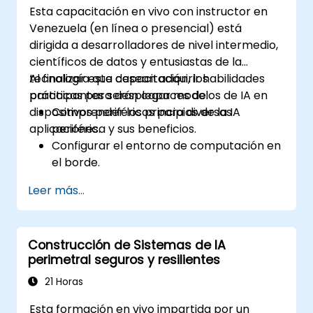
Esta capacitación en vivo con instructor en
tendencias emergentes en IA en el edge.
Venezuela (en línea o presencial) está
Abordar consideraciones éticas y de
dirigida a desarrolladores de nivel intermedio,
seguridad avanzadas en los despliegues
científicos de datos y entusiastas de la
de IA en el edge.
tecnología que desean adquirir habilidades
Al finalizar esta capacitación, los
prácticas para desplegar modelos de IA en
participantes serán capaces de:
dispositivos periféricos para diversas
Comprender los principios de la IA
aplicaciones.
periférica y sus beneficios.
Configurar el entorno de computación en
el borde.
Desarrollar, entrenar y optimizar modelos
Leer más...
de IA para su despliegue en el borde.
Implementar soluciones prácticas de IA
en dispositivos de borde.
Construcción de Sistemas de IA
Evaluar y mejorar el rendimiento de los
perimetral seguros y resilientes
modelos desplegados en el borde.
Abordar consideraciones éticas y de
21 Horas
seguridad en las aplicaciones de IA
Esta formación en vivo impartida por un