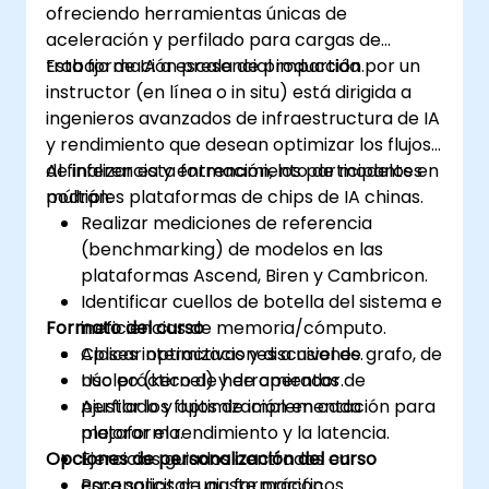
ofreciendo herramientas únicas de
aceleración y perfilado para cargas de
trabajo de IA a escala de producción.
Esta formación presencial impartida por un
instructor (en línea o in situ) está dirigida a
ingenieros avanzados de infraestructura de IA
y rendimiento que desean optimizar los flujos
de inferencia y entrenamiento de modelos en
Al finalizar esta formación, los participantes
múltiples plataformas de chips de IA chinas.
podrán:
Realizar mediciones de referencia
(benchmarking) de modelos en las
plataformas Ascend, Biren y Cambricon.
Identificar cuellos de botella del sistema e
Formato del curso
ineficiencias de memoria/cómputo.
Aplicar optimizaciones a nivel de grafo, de
Clases interactivas y discusiones.
núcleo (kernel) y de operador.
Uso práctico de herramientas de
Ajustar los flujos de implementación para
perfilado y optimización en cada
mejorar el rendimiento y la latencia.
plataforma.
Opciones de personalización del curso
Ejercicios guiados centrados en
escenarios de ajuste prácticos.
Para solicitar una formación