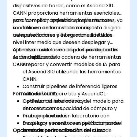
dispositivos de borde, como el Ascend 310.
CANN proporciona herramientas esenciales
para compilar, optimizar e implementar
Esta formación impartida por instructores, ya
modelos en entornos con recursos
sea online o en las instalaciones, está dirigida
computacionales y de memoria limitados.
a desarrolladores e integradores de IA de
nivel intermedio que deseen desplegar y
optimizar modelos en dispositivos de borde
Al finalizar esta formación, los participantes
Ascend utilizando la cadena de herramientas
serán capaces de:
CANN.
Preparar y convertir modelos de IA para
el Ascend 310 utilizando las herramientas
CANN.
Construir pipelines de inferencia ligeros
Formato del curso
usando MindSpore Lite y AscendCL.
Optimizar el rendimiento del modelo para
Conferencia interactiva y
entornos con capacidad de cómputo y
demostraciones.
memoria limitadas.
Trabajo práctico en laboratorio con
Desplegar y monitorear aplicaciones de
modelos y escenarios específicos para el
Opciones de personalización del curso
IA en casos de uso reales en el borde.
borde.