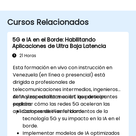
Cursos Relacionados
5G e IA en el Borde: Habilitando
Aplicaciones de Ultra Baja Latencia
21 Horas
Esta formación en vivo con instrucción en
Venezuela (en línea o presencial) está
dirigida a profesionales de
telecomunicaciones intermedios, ingenieros
de IA y especialistas en IoT que desean
Al finalizar esta formación, los participantes
explorar cómo las redes 5G aceleran las
podrán:
aplicaciones de IA en el borde.
Comprender los fundamentos de la
tecnología 5G y su impacto en la IA en el
borde.
Implementar modelos de IA optimizados