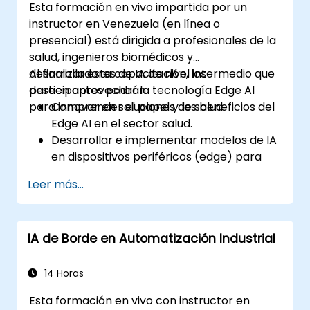
Esta formación en vivo impartida por un
instructor en Venezuela (en línea o
presencial) está dirigida a profesionales de la
salud, ingenieros biomédicos y
desarrolladores de IA de nivel intermedio que
Al finalizar esta capacitación, los
deseen aprovechar la tecnología Edge AI
participantes podrán:
para innovar en soluciones de salud.
Comprender el papel y los beneficios del
Edge AI en el sector salud.
Desarrollar e implementar modelos de IA
en dispositivos periféricos (edge) para
aplicaciones de salud.
Leer más...
Implementar soluciones de Edge AI en
dispositivos portátiles y herramientas de
diagnóstico.
IA de Borde en Automatización Industrial
Diseñar e implementar sistemas de
monitoreo de pacientes utilizando Edge
AI.
14 Horas
Abordar consideraciones éticas y
Esta formación en vivo con instructor en
regulatorias en las aplicaciones de IA