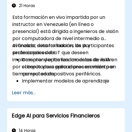
Imágenes en Tiempo Real
Abordar consideraciones éticas y
21 Horas
mejores prácticas en la implementación
Esta formación en vivo impartida por un
de Edge AI.
instructor en Venezuela (en línea o
presencial) está dirigida a ingenieros de visión
por computadora de nivel intermedio a
avanzado, desarrolladores de IA y
Al finalizar esta formación, los participantes
profesionales del IoT que deseen
serán capaces de:
implementar y optimizar modelos de visión
Comprender los fundamentos de la IA en
por computadora para el procesamiento en
el borde y sus aplicaciones en visión por
tiempo real en dispositivos periféricos.
computadora.
Implementar modelos de aprendizaje
profundo optimizados en dispositivos
Leer más...
periféricos para el análisis de imágenes y
video en tiempo real.
Utilizar marcos de trabajo como
Edge AI para Servicios Financieros
TensorFlow Lite, OpenVINO y NVIDIA
Jetson SDK para la implementación de
modelos.
14 Horas