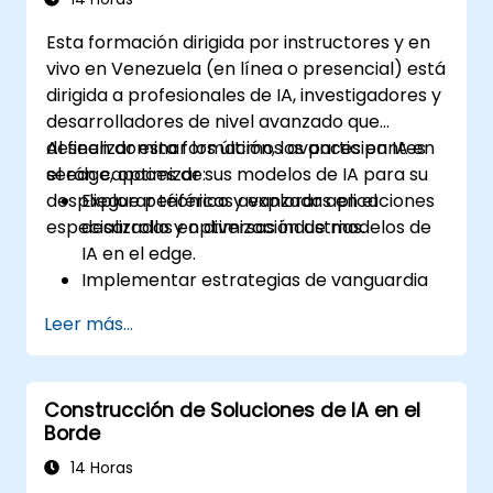
Esta formación dirigida por instructores y en
vivo en Venezuela (en línea o presencial) está
dirigida a profesionales de IA, investigadores y
desarrolladores de nivel avanzado que
deseen dominar los últimos avances en IA en
Al finalizar esta formación, los participantes
el edge, optimizar sus modelos de IA para su
serán capaces de:
despliegue periférico y explorar aplicaciones
Explorar técnicas avanzadas en el
especializadas en diversas industrias.
desarrollo y optimización de modelos de
IA en el edge.
Implementar estrategias de vanguardia
para desplegar modelos de IA en
Leer más...
dispositivos periféricos.
Utilizar herramientas y marcos de trabajo
especializados para aplicaciones
Construcción de Soluciones de IA en el
avanzadas de IA en el edge.
Borde
Optimizar el rendimiento y la eficiencia de
las soluciones de IA en el edge.
14 Horas
Explorar casos de uso innovadores y