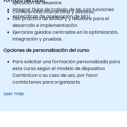
Formato del curso
ejecución de Neuware.
Integrar flujos de trabajo de ML con funciones
Conferencias interactivas y debates.
específicas de aceleración de MLU.
Uso práctico de BANGPy y Neuware para el
desarrollo e implementación.
Ejercicios guiados centrados en la optimización,
integración y pruebas.
Opciones de personalización del curso
Para solicitar una formación personalizada para
este curso según el modelo de dispositivo
Cambricon o su caso de uso, por favor
contáctenos para organizarla.
Leer más