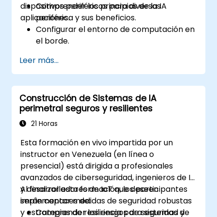
dispositivos periféricos para diversas
Comprender los principios de la IA
aplicaciones.
periférica y sus beneficios.
Configurar el entorno de computación en
el borde.
Desarrollar, entrenar y optimizar modelos
Leer más...
de IA para su despliegue en el borde.
Implementar soluciones prácticas de IA
en dispositivos de borde.
Construcción de Sistemas de IA
Evaluar y mejorar el rendimiento de los
perimetral seguros y resilientes
modelos desplegados en el borde.
Abordar consideraciones éticas y de
21 Horas
seguridad en las aplicaciones de IA
Esta formación en vivo impartida por un
periférica.
instructor en Venezuela (en línea o
presencial) está dirigida a profesionales
avanzados de ciberseguridad, ingenieros de IA
y desarrolladores de IoT que deseen
Al finalizar esta formación, los participantes
implementar medidas de seguridad robustas
serán capaces de:
y estrategias de resiliencia para sistemas de
Comprender los riesgos de seguridad y