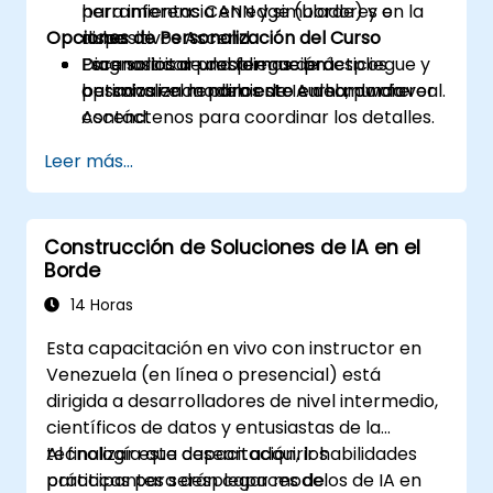
para inferencia en edge (borde) y en la
herramientas CANN y simuladores o
Opciones de Personalización del Curso
nube.
dispositivos Ascend.
Diagnosticar problemas de despliegue y
Escenarios de despliegue prácticos
Para solicitar una formación
optimizar el rendimiento en hardware
basados en modelos de IA del mundo real.
personalizada para este curso, por favor
Ascend.
contáctenos para coordinar los detalles.
Leer más...
Construcción de Soluciones de IA en el
Borde
14 Horas
Esta capacitación en vivo con instructor en
Venezuela (en línea o presencial) está
dirigida a desarrolladores de nivel intermedio,
científicos de datos y entusiastas de la
tecnología que desean adquirir habilidades
Al finalizar esta capacitación, los
prácticas para desplegar modelos de IA en
participantes serán capaces de: