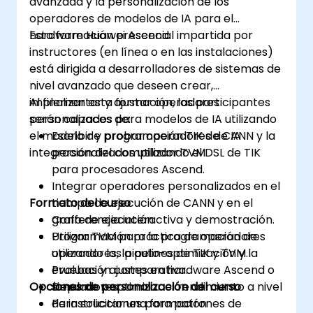
avanzada y la personalización de los
operadores de modelos de IA para el
hardware Huawei Ascend.
Esta formación presencial impartida por
instructores (en línea o en las instalaciones)
está dirigida a desarrolladores de sistemas de
nivel avanzado que deseen crear,
implementar y ajustar operadores
Al finalizar esta formación, los participantes
personalizados para modelos de IA utilizando
serán capaces de:
el modelo de programación TIK de CANN y la
Escribir y probar operadores de IA
integración del compilador TVM.
personalizados utilizando el DSL de TIK
para procesadores Ascend.
Integrar operadores personalizados en el
Formato del curso
tiempo de ejecución de CANN y en el
grafo de ejecución.
Conferencia interactiva y demostración.
Utilizar TVM para la programación de
Programación práctica de operadores
operadores, la auto-optimización y la
utilizando los pipelines de TIK y TVM.
evaluación comparativa.
Pruebas y ajustes en hardware Ascend o
Opciones de personalización del curso
Depurar y optimizar el rendimiento a nivel
simuladores.
de instrucciones para patrones de
Para solicitar una formación