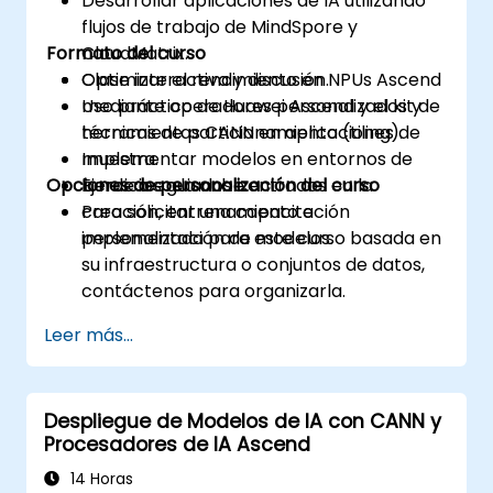
Desarrollar aplicaciones de IA utilizando
flujos de trabajo de MindSpore y
Formato del curso
CloudMatrix.
Optimizar el rendimiento en NPUs Ascend
Clase interactiva y discusión.
mediante operadores personalizados y
Uso práctico de Huawei Ascend y el kit de
técnicas de particionamiento (tiling).
herramientas CANN en aplicaciones de
Implementar modelos en entornos de
muestra.
Opciones de personalización del curso
borde o en la nube.
Ejercicios guiados centrados en la
creación, entrenamiento e
Para solicitar una capacitación
implementación de modelos.
personalizada para este curso basada en
su infraestructura o conjuntos de datos,
contáctenos para organizarla.
Leer más...
Despliegue de Modelos de IA con CANN y
Procesadores de IA Ascend
14 Horas