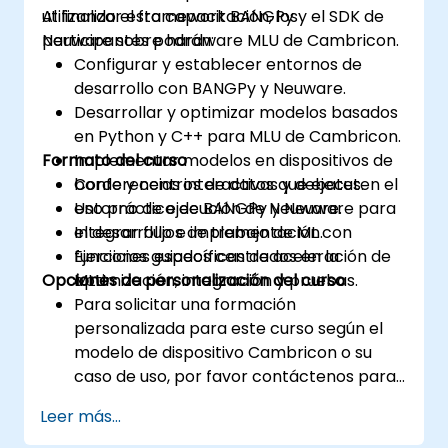
utilizando el framework BANGPy y el SDK de
Al finalizar esta capacitación, los
Neuware sobre hardware MLU de Cambricon.
participantes podrán:
Configurar y establecer entornos de
desarrollo con BANGPy y Neuware.
Desarrollar y optimizar modelos basados
en Python y C++ para MLU de Cambricon.
Formato del curso
Implementar modelos en dispositivos de
borde y centros de datos que ejecuten el
Conferencias interactivas y debates.
entorno de ejecución de Neuware.
Uso práctico de BANGPy y Neuware para
Integrar flujos de trabajo de ML con
el desarrollo e implementación.
funciones específicas de aceleración de
Ejercicios guiados centrados en la
Opciones de personalización del curso
MLU.
optimización, integración y pruebas.
Para solicitar una formación
personalizada para este curso según el
modelo de dispositivo Cambricon o su
caso de uso, por favor contáctenos para
organizarla.
Leer más...