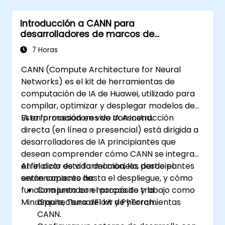
Introducción a CANN para
desarrolladores de marcos de
inteligencia artificial
7 Horas
CANN (Compute Architecture for Neural
Networks) es el kit de herramientas de
computación de IA de Huawei, utilizado para
compilar, optimizar y desplegar modelos de
IA en procesadores de IA Ascend.
Esta formación en vivo con instrucción
directa (en línea o presencial) está dirigida a
desarrolladores de IA principiantes que
desean comprender cómo CANN se integra
en el ciclo de vida del modelo, desde el
Al finalizar esta formación, los participantes
entrenamiento hasta el despliegue, y cómo
serán capaces de:
funciona junto con marcos de trabajo como
Comprender el propósito y la
MindSpore, TensorFlow y PyTorch.
arquitectura del kit de herramientas
CANN.