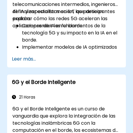
telecomunicaciones intermedios, ingenieros
de IA y especialistas en IoT que desean
Al finalizar esta formación, los participantes
explorar cómo las redes 5G aceleran las
podrán:
aplicaciones de IA en el borde.
Comprender los fundamentos de la
tecnología 5G y su impacto en la IA en el
borde.
Implementar modelos de IA optimizados
para aplicaciones de baja latencia en
Leer más...
entornos 5G.
Implementar sistemas de toma de
decisiones en tiempo real utilizando IA en
6G y el Borde Inteligente
el borde y conectividad 5G.
Optimizar cargas de trabajo de IA para un
rendimiento eficiente en dispositivos
21 Horas
periféricos.
6G y el Borde Inteligente es un curso de
vanguardia que explora la integración de las
tecnologías inalámbricas 6G con la
computación en el borde, los ecosistemas de