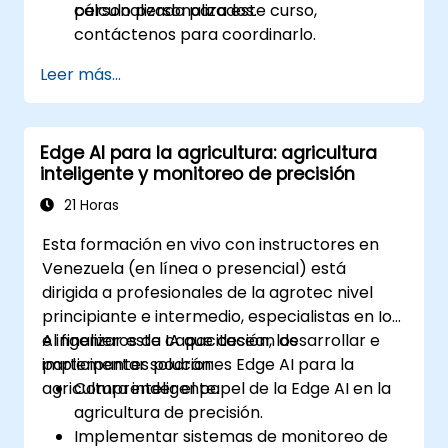
cálculo personalizados.
personalizada para este curso,
contáctenos para coordinarlo.
Leer más...
Edge AI para la agricultura: agricultura
inteligente y monitoreo de precisión
21 Horas
Esta formación en vivo con instructores en
Venezuela (en línea o presencial) está
dirigida a profesionales de la agrotec nivel
principiante e intermedio, especialistas en IoT
e ingenieros de IA que desean desarrollar e
Al finalizar esta capacitación, los
implementar soluciones Edge AI para la
participantes podrán:
agricultura inteligente.
Comprender el papel de la Edge AI en la
agricultura de precisión.
Implementar sistemas de monitoreo de