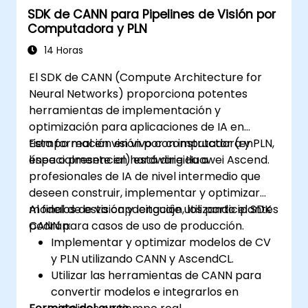
SDK de CANN para Pipelines de Visión por
Computadora y PLN
14 Horas
El SDK de CANN (Compute Architecture for
Neural Networks) proporciona potentes
herramientas de implementación y
optimización para aplicaciones de IA en
tiempo real en visión por computadora y PLN,
Esta formación en vivo con instructor (en
especialmente en hardware Huawei Ascend.
línea o presencial) está dirigida a
profesionales de IA de nivel intermedio que
deseen construir, implementar y optimizar
modelos de visión y lenguaje utilizando el SDK
Al final de esta capacitación, los participantes
CANN para casos de uso de producción.
podrán:
Implementar y optimizar modelos de CV
y PLN utilizando CANN y AscendCL.
Utilizar las herramientas de CANN para
convertir modelos e integrarlos en