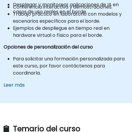
Desplegar y monitorear aplicaciones de IA en
Conferencia interactiva y demostraciones.
casos de uso reales en el borde.
Trabajo práctico en laboratorio con modelos y
escenarios específicos para el borde.
Ejemplos de despliegue en tiempo real en
hardware virtual o físico para el borde.
Opciones de personalización del curso
Para solicitar una formación personalizada para
este curso, por favor contáctenos para
coordinarla.
Leer más
Temario del curso