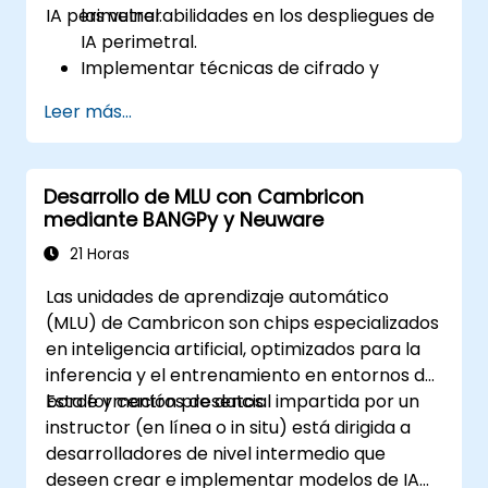
IA perimetral.
las vulnerabilidades en los despliegues de
IA perimetral.
Implementar técnicas de cifrado y
autenticación para la protección de
Leer más...
datos.
Diseñar arquitecturas de IA perimetral
resilientes capaces de soportar
Desarrollo de MLU con Cambricon
amenazas cibernéticas.
mediante BANGPy y Neuware
Aplicar estrategias seguras de despliegue
de modelos de IA en entornos
21 Horas
perimetrales.
Las unidades de aprendizaje automático
(MLU) de Cambricon son chips especializados
en inteligencia artificial, optimizados para la
inferencia y el entrenamiento en entornos de
borde y centros de datos.
Esta formación presencial impartida por un
instructor (en línea o in situ) está dirigida a
desarrolladores de nivel intermedio que
deseen crear e implementar modelos de IA