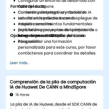
Configurar un entorno de desarrollo con
Formato del curso
CANN y MindSpore.
Convertir y desplegar un modelo de IA
Conferencia interactiva y discusión.
sencillo en hardware Ascend.
Laboratorios prácticos con despliegue de
Adquirir conocimientos fundamentales
modelos sencillos.
para futuros proyectos de optimización o
Explicación paso a paso del conjunto de
Opciones de personalización del curso
integración con CANN.
herramientas CANN y los puntos de
integración.
Para solicitar una formación
personalizada para este curso, por favor
contáctenos para coordinar los detalles.
Leer más...
Comprensión de la pila de computación
IA de Huawei: De CANN a MindSpore
14 Horas
La pila de IA de Huawei, desde el SDK CANN de