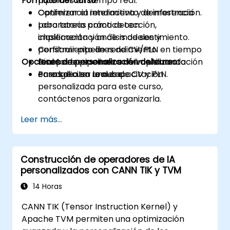
Formato del curso
pipelines en tiempo real.
Optimizar el rendimiento de inferencia
Conferencia interactiva y demostración.
para tareas como detección,
Laboratorio práctico con
clasificación y análisis de sentimiento.
implementación de modelos y
Construir pipelines de CV/PLN en tiempo
perfilamiento de rendimiento.
Opciones de personalización del curso
real para escenarios de implementación
Diseño de pipelines en vivo utilizando
en edge o en la nube.
casos de uso reales de CV y PLN.
Para solicitar una capacitación
personalizada para este curso,
contáctenos para organizarla.
Leer más...
Construcción de operadores de IA
personalizados con CANN TIK y TVM
14 Horas
CANN TIK (Tensor Instruction Kernel) y
Apache TVM permiten una optimización