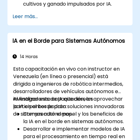
cultivos y ganado impulsados por IA.
Desarrollar soluciones de riego
Leer más...
automatizado y detección ambiental.
Optimizar la eficiencia agrícola mediante
análisis Edge AI en tiempo real.
IA en el Borde para Sistemas Autónomos
14 Horas
Esta capacitación en vivo con instructor en
Venezuela (en línea o presencial) está
dirigida a ingenieros de robótica intermedios,
desarrolladores de vehículos autónomos e
investigadores de IA que desean aprovechar
Al finalizar esta capacitación, los
la IA en el borde para soluciones innovadoras
participantes podrán:
de sistemas autónomos.
Comprender el papel y los beneficios de
la IA en el borde en sistemas autónomos.
Desarrollar e implementar modelos de IA
para el procesamiento en tiempo real en