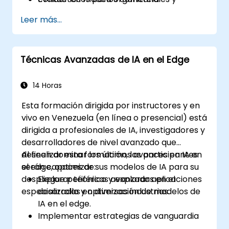
operativos habilitados por la
Leer más...
convergencia entre 6G y el borde.
Técnicas Avanzadas de IA en el Edge
14 Horas
Esta formación dirigida por instructores y en
vivo en Venezuela (en línea o presencial) está
dirigida a profesionales de IA, investigadores y
desarrolladores de nivel avanzado que
deseen dominar los últimos avances en IA en
Al finalizar esta formación, los participantes
el edge, optimizar sus modelos de IA para su
serán capaces de:
despliegue periférico y explorar aplicaciones
Explorar técnicas avanzadas en el
especializadas en diversas industrias.
desarrollo y optimización de modelos de
IA en el edge.
Implementar estrategias de vanguardia
para desplegar modelos de IA en