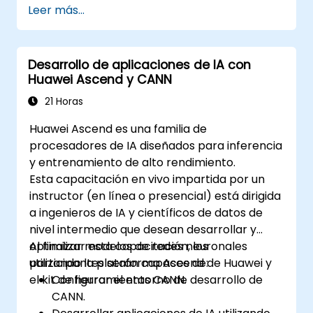
Leer más...
dispositivos periféricos.
Utilizar herramientas y marcos de trabajo
especializados para aplicaciones
Desarrollo de aplicaciones de IA con
avanzadas de IA en el edge.
Huawei Ascend y CANN
Optimizar el rendimiento y la eficiencia de
las soluciones de IA en el edge.
21 Horas
Explorar casos de uso innovadores y
Huawei Ascend es una familia de
tendencias emergentes en IA en el edge.
procesadores de IA diseñados para inferencia
Abordar consideraciones éticas y de
y entrenamiento de alto rendimiento.
seguridad avanzadas en los despliegues
Esta capacitación en vivo impartida por un
de IA en el edge.
instructor (en línea o presencial) está dirigida
a ingenieros de IA y científicos de datos de
nivel intermedio que desean desarrollar y
optimizar modelos de redes neuronales
Al finalizar esta capacitación, los
utilizando la plataforma Ascend de Huawei y
participantes serán capaces de:
el kit de herramientas CANN.
Configurar el entorno de desarrollo de
CANN.