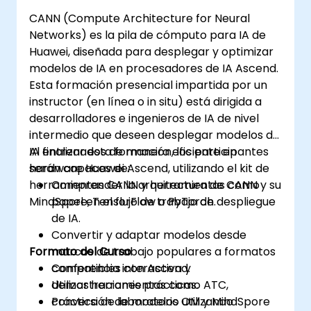
CANN (Compute Architecture for Neural
Networks) es la pila de cómputo para IA de
Huawei, diseñada para desplegar y optimizar
modelos de IA en procesadores de IA Ascend.
Esta formación presencial impartida por un
instructor (en línea o in situ) está dirigida a
desarrolladores e ingenieros de IA de nivel
intermedio que deseen desplegar modelos de
IA entrenados de manera eficiente en
Al finalizar esta formación, los participantes
hardware Huawei Ascend, utilizando el kit de
serán capaces de:
herramientas CANN y herramientas como
Comprender la arquitectura de CANN y su
MindSpore, TensorFlow o PyTorch.
papel en el flujo de trabajo de despliegue
de IA.
Convertir y adaptar modelos desde
Formato del Curso
marcos de trabajo populares a formatos
compatibles con Ascend.
Conferencia interactiva y
Utilizar herramientas como ATC,
demostraciones prácticas.
conversión de modelos OM y MindSpore
Práctica de laboratorio utilizando