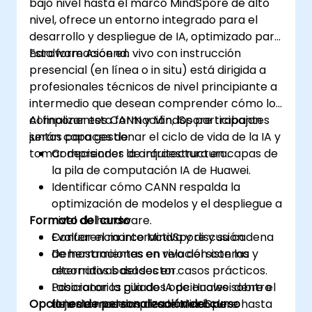
bajo nivel hasta el marco MindSpore de alto
nivel, ofrece un entorno integrado para el
desarrollo y despliegue de IA, optimizado para
hardware Ascend.
Esta formación en vivo con instrucción
presencial (en línea o in situ) está dirigida a
profesionales técnicos de nivel principiante a
intermedio que desean comprender cómo los
componentes CANN y MindSpore trabajan
Al finalizar esta formación, los participantes
juntos para gestionar el ciclo de vida de la IA y
serán capaces de:
tomar decisiones de infraestructura.
Comprender la arquitectura en capas de
la pila de computación IA de Huawei.
Identificar cómo CANN respalda la
optimización de modelos y el despliegue a
Formato del curso
nivel de hardware.
Evaluar el marco MindSpore y su cadena
Conferencia interactiva y discusión.
de herramientas en relación con las
Demostraciones en vivo del sistema y
alternativas del sector.
recorridos basados en casos prácticos.
Posicionar la pila de IA de Huawei dentro
Laboratorios guiados opcionales sobre el
Opciones de personalización del curso
de entornos empresariales o de
flujo de modelos desde MindSpore hasta