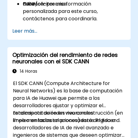
nube/on-premise.
CANN.
Para solicitar una formación
personalizada para este curso,
contáctenos para coordinarla.
Leer más...
Optimización del rendimiento de redes
neuronales con el SDK CANN
14 Horas
El SDK CANN (Compute Architecture for
Neural Networks) es la base de computación
para IA de Huawei que permite a los
desarrolladores ajustar y optimizar el
rendimiento de redes neuronales
Esta capacitación en vivo con instrucción (en
implementadas en procesadores AI Ascend.
línea o en las instalaciones) está dirigida a
desarrolladores de IA de nivel avanzado e
ingenieros de sistemas que deseen optimizar