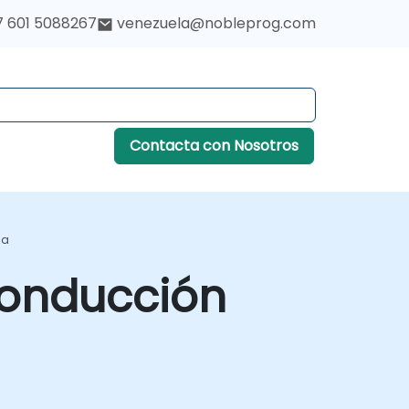
7 601 5088267
venezuela@nobleprog.com
Contacta con Nosotros
ma
Conducción