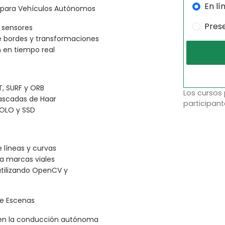
En lí
para Vehículos Autónomos
Pres
 sensores
de bordes y transformaciones
n en tiempo real
T, SURF y ORB
Los cursos
cascadas de Haar
participant
YOLO y SSD
líneas y curvas
ra marcas viales
utilizando OpenCV y
e Escenas
en la conducción autónoma