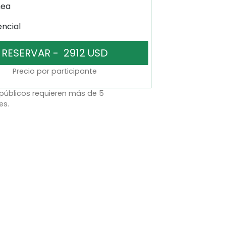
nea
encial
Precio por participante
 públicos requieren más de 5
es.