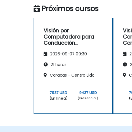
Próximos cursos
Visión por
Vis
Computadora para
Co
Conducción
Co
Autónoma
Au
2026-09-07 09:30
2
21 horas
2
Caracas - Centro Lido
C
7937 USD
9437 USD
7
(En línea)
(
(Presencial)