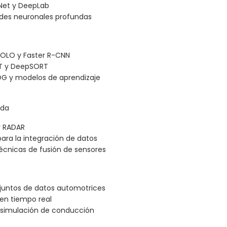
-Net y DeepLab
edes neuronales profundas
YOLO y Faster R-CNN
RT y DeepSORT
OG y modelos de aprendizaje
ada
y RADAR
para la integración de datos
técnicas de fusión de sensores
juntos de datos automotrices
 en tiempo real
a simulación de conducción