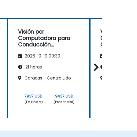
Visión por
Visión por
Computadora para
Computadora
Conducción
Conducción
Autónoma
Autónoma
2026-10-19 09:30
2026-11-02 09
21 horas
21 horas
Caracas - Centro Lido
Caracas - Cen
7937 USD
9437 USD
7937 USD
(En línea)
(En línea)
(Presencial)