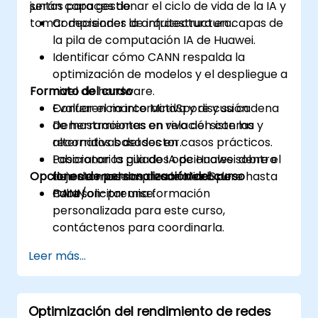
juntos para gestionar el ciclo de vida de la IA y
serán capaces de:
tomar decisiones de infraestructura.
Comprender la arquitectura en capas de
la pila de computación IA de Huawei.
Identificar cómo CANN respalda la
optimización de modelos y el despliegue a
Formato del curso
nivel de hardware.
Evaluar el marco MindSpore y su cadena
Conferencia interactiva y discusión.
de herramientas en relación con las
Demostraciones en vivo del sistema y
alternativas del sector.
recorridos basados en casos prácticos.
Posicionar la pila de IA de Huawei dentro
Laboratorios guiados opcionales sobre el
Opciones de personalización del curso
de entornos empresariales o de
flujo de modelos desde MindSpore hasta
nube/on-premise.
CANN.
Para solicitar una formación
personalizada para este curso,
contáctenos para coordinarla.
Leer más...
Optimización del rendimiento de redes