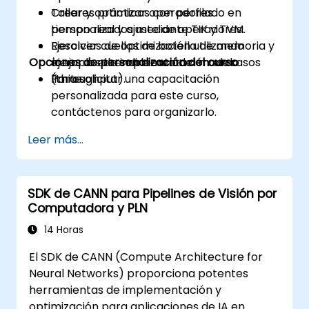
Crear y optimizar operadores
Talleres prácticos con perfilado en
personalizados mediante TIK y TVM.
tiempo real y ajuste de operadores.
Resolver cuellos de botella de memoria y
Ejercicios de optimización utilizando
Opciones de personalización del curso
mejorar el rendimiento del modelo
ejemplos de implementación en casos
(throughput).
límite.
Para solicitar una capacitación
personalizada para este curso,
contáctenos para organizarlo.
Leer más...
SDK de CANN para Pipelines de Visión por
Computadora y PLN
14 Horas
El SDK de CANN (Compute Architecture for
Neural Networks) proporciona potentes
herramientas de implementación y
optimización para aplicaciones de IA en