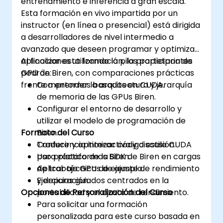
entrenamiento e inferencia a gran escala.
Esta formación en vivo impartida por un
instructor (en línea o presencial) está dirigida
a desarrolladores de nivel intermedio a
avanzado que deseen programar y optimizar
aplicaciones utilizando la pila propietaria de
Al finalizar esta formación, los participantes
GPU de Biren, con comparaciones prácticas
podrán:
frente a entornos basados en CUDA.
Comprender la arquitectura y jerarquía
de memoria de las GPUs Biren.
Configurar el entorno de desarrollo y
utilizar el modelo de programación de
Formato del Curso
Biren.
Traducir y optimizar código estilo CUDA
Conferencia interactiva y discusión.
para plataformas Biren.
Uso práctico de la SDK de Biren en cargas
Aplicar técnicas de ajuste de rendimiento
de trabajo GPU de ejemplo.
y depuración.
Ejercicios guiados centrados en la
Opciones de Personalización del Curso
portabilidad y el ajuste de rendimiento.
Para solicitar una formación
personalizada para este curso basada en