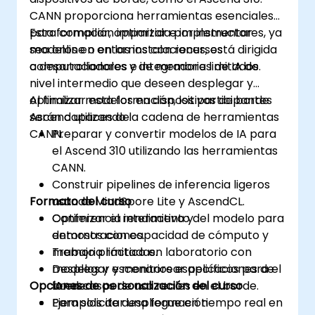
CANN proporciona herramientas esenciales
para compilar, optimizar e implementar
Esta formación impartida por instructores, ya
modelos en entornos con recursos
sea online o en las instalaciones, está dirigida
computacionales y de memoria limitados.
a desarrolladores e integradores de IA de
nivel intermedio que deseen desplegar y
optimizar modelos en dispositivos de borde
Al finalizar esta formación, los participantes
Ascend utilizando la cadena de herramientas
serán capaces de:
CANN.
Preparar y convertir modelos de IA para
el Ascend 310 utilizando las herramientas
CANN.
Construir pipelines de inferencia ligeros
Formato del curso
usando MindSpore Lite y AscendCL.
Optimizar el rendimiento del modelo para
Conferencia interactiva y
entornos con capacidad de cómputo y
demostraciones.
memoria limitadas.
Trabajo práctico en laboratorio con
Desplegar y monitorear aplicaciones de
modelos y escenarios específicos para el
Opciones de personalización del curso
IA en casos de uso reales en el borde.
borde.
Ejemplos de despliegue en tiempo real en
Para solicitar una formación