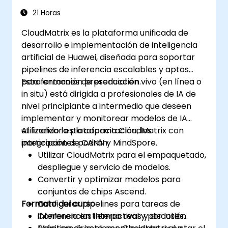
21 Horas
CloudMatrix es la plataforma unificada de
desarrollo e implementación de inteligencia
artificial de Huawei, diseñada para soportar
pipelines de inferencia escalables y aptos
para entornos de producción.
Esta formación presencial en vivo (en línea o
in situ) está dirigida a profesionales de IA de
nivel principiante a intermedio que deseen
implementar y monitorear modelos de IA
utilizando la plataforma CloudMatrix con
Al finalizar esta capacitación, los
integración de CANN y MindSpore.
participantes podrán:
Utilizar CloudMatrix para el empaquetado,
despliegue y servicio de modelos.
Convertir y optimizar modelos para
conjuntos de chips Ascend.
Formato del curso
Configurar pipelines para tareas de
inferencia en tiempo real y por lotes.
Conferencias interactivas y discusión.