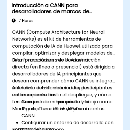
Introducción a CANN para
desarrolladores de marcos de
inteligencia artificial
7 Horas
CANN (Compute Architecture for Neural
Networks) es el kit de herramientas de
computación de IA de Huawei, utilizado para
compilar, optimizar y desplegar modelos de
IA en procesadores de IA Ascend.
Esta formación en vivo con instrucción
directa (en línea o presencial) está dirigida a
desarrolladores de IA principiantes que
desean comprender cómo CANN se integra
en el ciclo de vida del modelo, desde el
Al finalizar esta formación, los participantes
entrenamiento hasta el despliegue, y cómo
serán capaces de:
funciona junto con marcos de trabajo como
Comprender el propósito y la
MindSpore, TensorFlow y PyTorch.
arquitectura del kit de herramientas
CANN.
Configurar un entorno de desarrollo con
Formato del curso
CANN y MindSpore.