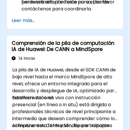
hardware virtual o físico para el borde.
personalizada para este curso, por favor
contáctenos para coordinarla.
Leer más...
Comprensión de la pila de computación
IA de Huawei: De CANN a MindSpore
14 Horas
La pila de IA de Huawei, desde el SDK CANN de
bajo nivel hasta el marco MindSpore de alto
nivel, ofrece un entorno integrado para el
desarrollo y despliegue de IA, optimizado para
hardware Ascend.
Esta formación en vivo con instrucción
presencial (en línea o in situ) está dirigida a
profesionales técnicos de nivel principiante a
intermedio que desean comprender cómo los
componentes CANN y MindSpore trabajan
Al finalizar esta formación, los participantes