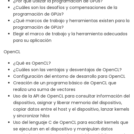
¿Por qué utilizar la programación de GPUs?
caché, la prefetching (precarga) y la
¿Cuáles son los desafíos y compensaciones de la
instrumentación (profiling).
programación de GPUs?
¿Qué marcos de trabajo y herramientas existen para la
programación de GPUs?
Elegir el marco de trabajo y la herramienta adecuados
para su aplicación
OpenCL
¿Qué es OpenCL?
¿Cuáles son las ventajas y desventajas de OpenCL?
Configuración del entorno de desarrollo para OpenCL
Creación de un programa básico de OpenCL que
realiza una suma de vectores
Uso de la API de OpenCL para consultar información del
dispositivo, asignar y liberar memoria del dispositivo,
copiar datos entre el host y el dispositivo, lanzar kernels
y sincronizar hilos
Uso del lenguaje C de OpenCL para escribir kernels que
se ejecutan en el dispositivo y manipulan datos