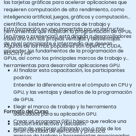
las tarjetas gráficas para acelerar aplicaciones que
requieren computación de alto rendimiento, como
inteligencia artificial, juegos, gráficos y computación
científica. Existen varios marcos de trabajo y
Esta formación en vivo impartida por un instructor
herramientas que habilitan la programación de GPUs,
(en línea o presencial) está dirigida a desarrolladores
cada uno con sus propias ventajas y desventajas.
de nivel principiante e intermedio que desean
Algunos de los más populares son OpenCL, CUDA,
aprender los fundamentos de la programación de
ROCm y HIP.
GPUs, así como los principales marcos de trabajo y
herramientas para desarrollar aplicaciones GPU.
Al finalizar esta capacitación, los participantes
podrán:
Entender la diferencia entre el cómputo en CPU y
GPU, y las ventajas y desafíos de la programación
de GPUs.
Elegir el marco de trabajo y la herramienta
Formato del Curso
adecuados para su aplicación GPU.
Crear un programa GPU básico que realice una
Lección interactiva y discusión.
suma de vectores utilizando uno o más de los
Gran cantidad de ejercicios y práctica.
marcos de trabajo y herramientas mencionados.