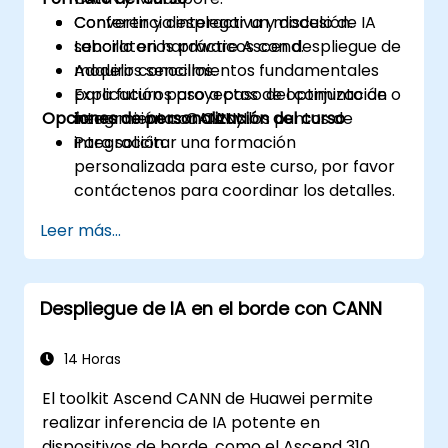
Convertir y desplegar un modelo de IA
Conferencia interactiva y discusión.
sencillo en hardware Ascend.
Laboratorios prácticos con despliegue de
Adquirir conocimientos fundamentales
modelos sencillos.
para futuros proyectos de optimización o
Explicación paso a paso del conjunto de
Opciones de personalización del curso
integración con CANN.
herramientas CANN y los puntos de
integración.
Para solicitar una formación
personalizada para este curso, por favor
contáctenos para coordinar los detalles.
Leer más...
Despliegue de IA en el borde con CANN
14 Horas
El toolkit Ascend CANN de Huawei permite
realizar inferencia de IA potente en
dispositivos de borde, como el Ascend 310.