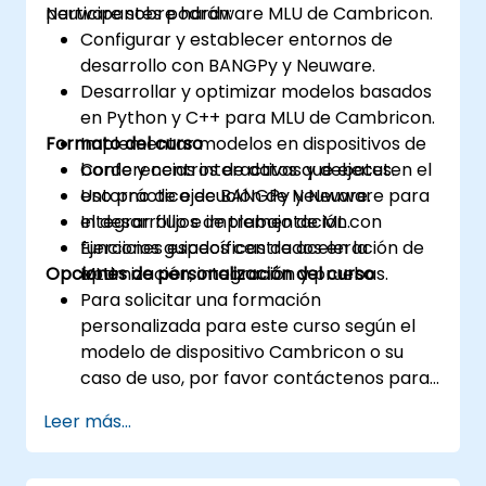
Neuware sobre hardware MLU de Cambricon.
participantes podrán:
Configurar y establecer entornos de
desarrollo con BANGPy y Neuware.
Desarrollar y optimizar modelos basados
en Python y C++ para MLU de Cambricon.
Formato del curso
Implementar modelos en dispositivos de
borde y centros de datos que ejecuten el
Conferencias interactivas y debates.
entorno de ejecución de Neuware.
Uso práctico de BANGPy y Neuware para
Integrar flujos de trabajo de ML con
el desarrollo e implementación.
funciones específicas de aceleración de
Ejercicios guiados centrados en la
Opciones de personalización del curso
MLU.
optimización, integración y pruebas.
Para solicitar una formación
personalizada para este curso según el
modelo de dispositivo Cambricon o su
caso de uso, por favor contáctenos para
organizarla.
Leer más...