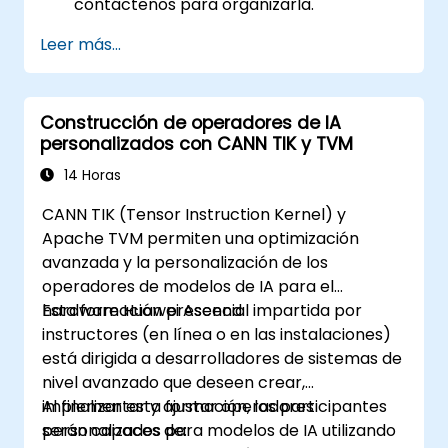
contáctenos para organizarla.
Leer más...
Construcción de operadores de IA
personalizados con CANN TIK y TVM
14 Horas
CANN TIK (Tensor Instruction Kernel) y
Apache TVM permiten una optimización
avanzada y la personalización de los
operadores de modelos de IA para el
hardware Huawei Ascend.
Esta formación presencial impartida por
instructores (en línea o en las instalaciones)
está dirigida a desarrolladores de sistemas de
nivel avanzado que deseen crear,
implementar y ajustar operadores
Al finalizar esta formación, los participantes
personalizados para modelos de IA utilizando
serán capaces de: