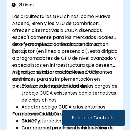
21 Horas
Las arquitecturas GPU chinas, como Huawei
Ascend, Biren y los MLU de Cambricon,
ofrecen alternativas a CUDA diseñadas
específicamente para los mercados locales
de IA y computación de alto rendimiento
Esta formación práctica, impartida por un
(HPC).
instructor (en línea o presencial), está dirigida
a programadores de GPU de nivel avanzado y
especialistas en infraestructura que deseen
migrar y optimizar aplicaciones CUDA
Al finalizar esta formación, los participantes
existentes para su implementación en
podrán:
plataformas de hardware chinas.
Evaluar la compatibilidad de las cargas de
trabajo CUDA existentes con alternativas
de chips chinos.
Adaptar código CUDA a los entornos
Formato del curso
Huawei CANN, Biren SDK y Cambricon
Ponte en Contacto
BANGPy.
Clases interactivas y discusiones.
Comparar el rendimiento e identificar
Laboratorios prácticos de traducción de