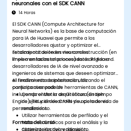
neuronales con el SDK CANN
14 Horas
El SDK CANN (Compute Architecture for
Neural Networks) es la base de computación
para IA de Huawei que permite a los
desarrolladores ajustar y optimizar el
rendimiento de redes neuronales
Esta capacitación en vivo con instrucción (en
implementadas en procesadores AI Ascend.
línea o en las instalaciones) está dirigida a
desarrolladores de IA de nivel avanzado e
ingenieros de sistemas que deseen optimizar
el rendimiento de inferencia utilizando el
Al finalizar esta capacitación, los
conjunto avanzado de herramientas de CANN,
participantes podrán:
incluyendo el Motor de Gráficos (Graph
Comprender la arquitectura en tiempo
Engine), TIK y el desarrollo de operadores
de ejecución de CANN y su ciclo de vida de
personalizados.
rendimiento.
Utilizar herramientas de perfilado y el
Formato del curso
Motor de Gráficos para el análisis y la
optimización del rendimiento.
Clase interactiva y discusión.