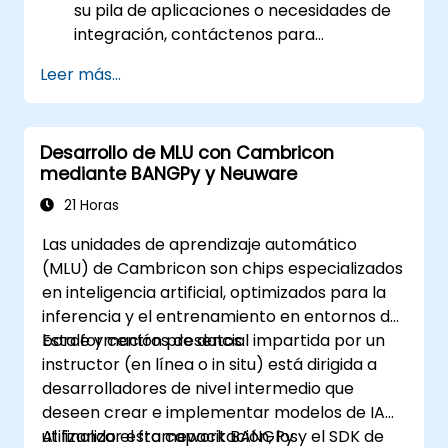
su pila de aplicaciones o necesidades de
integración, contáctenos para
coordinarlo.
Leer más...
Desarrollo de MLU con Cambricon
mediante BANGPy y Neuware
21 Horas
Las unidades de aprendizaje automático
(MLU) de Cambricon son chips especializados
en inteligencia artificial, optimizados para la
inferencia y el entrenamiento en entornos de
borde y centros de datos.
Esta formación presencial impartida por un
instructor (en línea o in situ) está dirigida a
desarrolladores de nivel intermedio que
deseen crear e implementar modelos de IA
utilizando el framework BANGPy y el SDK de
Al finalizar esta capacitación, los