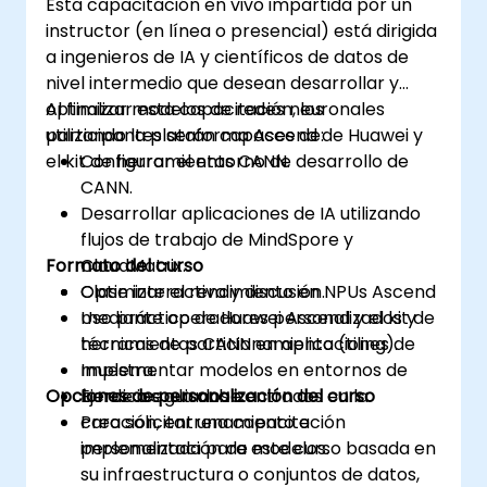
Esta capacitación en vivo impartida por un
instructor (en línea o presencial) está dirigida
a ingenieros de IA y científicos de datos de
nivel intermedio que desean desarrollar y
optimizar modelos de redes neuronales
Al finalizar esta capacitación, los
utilizando la plataforma Ascend de Huawei y
participantes serán capaces de:
el kit de herramientas CANN.
Configurar el entorno de desarrollo de
CANN.
Desarrollar aplicaciones de IA utilizando
flujos de trabajo de MindSpore y
Formato del curso
CloudMatrix.
Optimizar el rendimiento en NPUs Ascend
Clase interactiva y discusión.
mediante operadores personalizados y
Uso práctico de Huawei Ascend y el kit de
técnicas de particionamiento (tiling).
herramientas CANN en aplicaciones de
Implementar modelos en entornos de
muestra.
Opciones de personalización del curso
borde o en la nube.
Ejercicios guiados centrados en la
creación, entrenamiento e
Para solicitar una capacitación
implementación de modelos.
personalizada para este curso basada en
su infraestructura o conjuntos de datos,