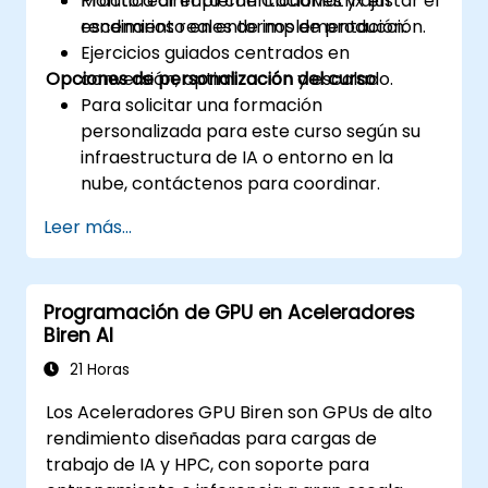
Monitorear implementaciones y ajustar el
Práctica directa con CloudMatrix en
rendimiento en entornos de producción.
escenarios reales de implementación.
Ejercicios guiados centrados en
Opciones de personalización del curso
conversión, optimización y escalado.
Para solicitar una formación
personalizada para este curso según su
infraestructura de IA o entorno en la
nube, contáctenos para coordinar.
Leer más...
Programación de GPU en Aceleradores
Biren AI
21 Horas
Los Aceleradores GPU Biren son GPUs de alto
rendimiento diseñadas para cargas de
trabajo de IA y HPC, con soporte para