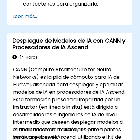
contáctenos para organizarla.
Leer más...
Despliegue de Modelos de IA con CANN y
Procesadores de IA Ascend
14 Horas
CANN (Compute Architecture for Neural
Networks) es la pila de cómputo para IA de
Huawei, diseñada para desplegar y optimizar
modelos de IA en procesadores de IA Ascend.
Esta formación presencial impartida por un
instructor (en línea o in situ) está dirigida a
desarrolladores e ingenieros de IA de nivel
intermedio que deseen desplegar modelos de
IA entrenados de manera eficiente en
Al finalizar esta formación, los participantes
hardware Huawei Ascend, utilizando el kit de
serán capaces de: