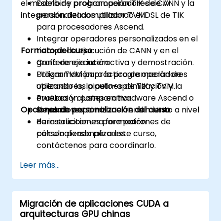
el modelo de programación TIK de CANN y la
Escribir y probar operadores de IA
integración del compilador TVM.
personalizados utilizando el DSL de TIK
para procesadores Ascend.
Integrar operadores personalizados en el
Formato del curso
tiempo de ejecución de CANN y en el
grafo de ejecución.
Conferencia interactiva y demostración.
Utilizar TVM para la programación de
Programación práctica de operadores
operadores, la auto-optimización y la
utilizando los pipelines de TIK y TVM.
evaluación comparativa.
Pruebas y ajustes en hardware Ascend o
Opciones de personalización del curso
Depurar y optimizar el rendimiento a nivel
simuladores.
de instrucciones para patrones de
Para solicitar una formación
cálculo personalizados.
personalizada para este curso,
contáctenos para coordinarlo.
Leer más...
Migración de aplicaciones CUDA a
arquitecturas GPU chinas